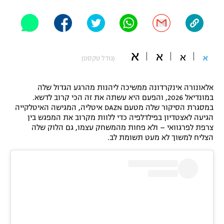
"מחצית בשכונה" – פודקאסט
אופניים
ספורט מוטורי
משתתפים וזוכים בפרסים
א
א
א
א
(גודל טקסט)
כדורמים
תקנון משתתפים וזוכים בפרסים
טניס
אלאונורה אינקרדונה ממשיכה ליהנות מהרגע הגדול שלה
פוטבול אמריקאי NFL
במונדיאל 2026, והפעם היא עשתה את זה הכי קרוב לדשא.
תקנון עבור פעילות אלקטרה
במסגרת הסיקור שלה מטעם DAZN איטליה, המגישה האיטלקייה
גיימינג E-Sports
בייסבול MLB
הגיעה לאצטדיון בפילדלפיה כדי ללוות מקרוב את המפגש בין
תקנון עבור פעילות ספורט 1 – "מרלן"
צרפת לפרגוואי – ולא פחות מהמשחק עצמו, גם הלוק שלה
הצליח למשוך לא מעט תשומת לב.
ספורט אתגרי ואקסטרים
תנאי שימוש
אומנויות לחימה
מדיניות פרטיות
גיימינג E-Sports
תקנון פעילות ספורט 1