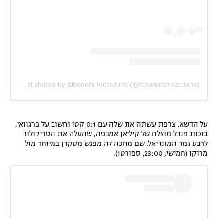
A post shared by Eleonora Incardona (@eleonoraincardona)
על הדשא, צרפת עשתה את שלה עם 0:1 קטן וחשוב על פרגוואי,
בזכות פנדל מוצלח של קיליאן אמבפה, שהעלה את הטריקולור
לרבע גמר המונדיאל. שם מחכה לה מפגש מסקרן במיוחד מול
מרוקו (חמישי, 23:00, ספורט1).