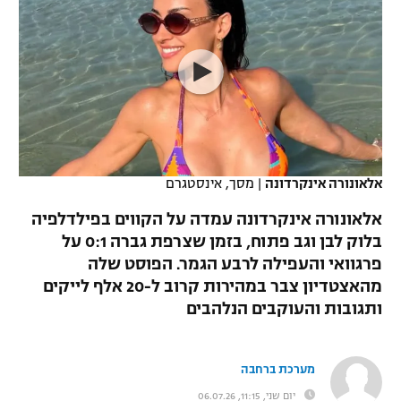
כדורסל נשים
נבחרת ישראל
יורוליג
ליגה ספרדית
טניס
VOD
מכבי תל אביב
מכבי חיפה
יורוקאפ
ליגה איטלקית
כדוריד
הפועל חולון
בית"ר ירושלים
רץ ברשת
ליגה צרפתית
כדורעף
הפועל ירושלים
מכבי תל אביב
ליגה הולנדית
שחייה
תוצאות
אלאונורה אינקרדונה
|
מסך, אינסטגרם
דני אבדיה
הפועל תל אביב
ליגה טורקית
אלאונורה אינקרדונה עמדה על הקווים בפילדלפיה
ג'ודו
הפועל חיפה
בלוק לבן וגב פתוח, בזמן שצרפת גברה 0:1 על
לוח שידורים
ליגה סינית
פרגוואי והעפילה לרבע הגמר. הפוסט שלה
אגרוף
הפועל באר שבע
מהאצטדיון צבר במהירות קרוב ל-20 אלף לייקים
ליגה ברזילאית
ברחבה
ותגובות והעוקבים הנלהבים
ספורט אולימפי
מכבי נתניה
ליגות נוספות
UFC
"מעל הליגה" – פודקאסט
בני יהודה
מערכת ברחבה
היאבקות WWE
יום שני, 11:15, 06.07.26