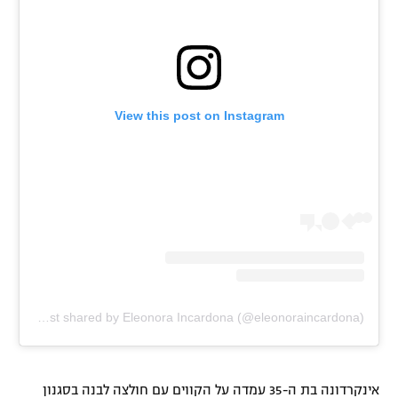
רשיון להקרנה פומבית לבית עסק
הצטרפות לחבילת הערוצים
לוח דרושים – ג'ובנט
View this post on Instagram
תגיות
המגזין
A post shared by Eleonora Incardona (@eleonoraincardona)
אינקרדונה בת ה-35 עמדה על הקווים עם חולצה לבנה בסגנון