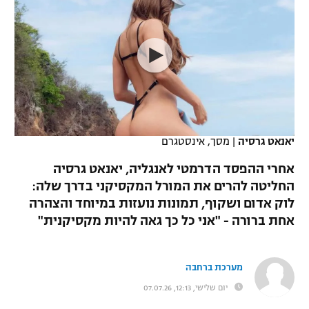
כדורסל נשים
נבחרת ישראל
יורוליג
ליגה ספרדית
טניס
VOD
מכבי תל אביב
מכבי חיפה
יורוקאפ
ליגה איטלקית
כדוריד
הפועל חולון
בית"ר ירושלים
רץ ברשת
ליגה צרפתית
כדורעף
הפועל ירושלים
מכבי תל אביב
ליגה הולנדית
שחייה
תוצאות
יאנאט גרסיה
|
מסך, אינסטגרם
דני אבדיה
הפועל תל אביב
ליגה טורקית
אחרי ההפסד הדרמטי לאנגליה, יאנאט גרסיה
ג'ודו
הפועל חיפה
החליטה להרים את המורל המקסיקני בדרך שלה:
לוח שידורים
ליגה סינית
לוק אדום ושקוף, תמונות נועזות במיוחד והצהרה
אגרוף
הפועל באר שבע
אחת ברורה - "אני כל כך גאה להיות מקסיקנית"
ליגה ברזילאית
ברחבה
ספורט אולימפי
מכבי נתניה
ליגות נוספות
מערכת ברחבה
UFC
"מעל הליגה" – פודקאסט
בני יהודה
יום שלישי, 12:13, 07.07.26
היאבקות WWE