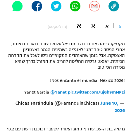
"מחצית בשכונה" – פודקאסט
אופניים
א
א
א
ספורט מוטורי
א
משתתפים וזוכים בפרסים
(גודל טקסט)
כדורמים
מקסיקו סיימה את דרכה במונדיאל 2026 בצורה כואבת במיוחד,
תקנון משתתפים וזוכים בפרסים
טניס
אחרי הפסד 3:2 דרמטי לאנגליה בשמינית הגמר באצטדיון
פוטבול אמריקאי NFL
האצטקה. אבל בזמן שהאוהדים המקומיים ניסו לעכל את ההדחה
תקנון עבור פעילות אלקטרה
הביתית, יאנאט גרסיה החליטה להרים את המורל בדרך שהיא
גיימינג E-Sports
מכירה הכי טוב.
בייסבול MLB
תקנון עבור פעילות ספורט 1 – "מרלן"
¡Nos encanta el mundial México 2026!
ספורט אתגרי ואקסטרים
תנאי שימוש
Yanet Garcia
@Yanet
pic.twitter.com/ujGh9mMP2i
אומנויות לחימה
June 10,
— Chicas Farándula (@FarandulaChicas)
מדיניות פרטיות
גיימינג E-Sports
2026
תקנון פעילות ספורט 1
גרסיה בת ה-35, שדרנית מזג האוויר לשעבר וכוכבת רשת עם 13.2