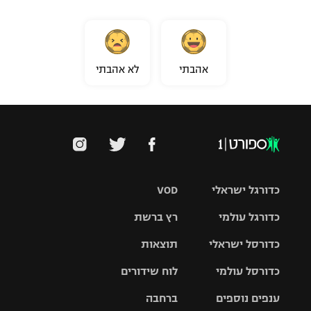
אהבתי
לא אהבתי
כדורגל ישראלי
VOD
כדורגל עולמי
רץ ברשת
ליגת העל
כדורסל ישראלי
תוצאות
ליגת
ליגה לאומית
האלופות
כדורסל עולמי
לוח שידורים
ליגת ווינר
סל
גביע הטוטו
ענפים נוספים
ברחבה
ליגה
NBA