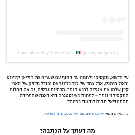
A post shared by Yanet Garcia
(@iamyanetgarcia)
על הדשא, מקסיקו נלחמה עד הסוף עם שערים של חוליאן קיניונס
וראול חימנס, אבל צמד של ג'וד בלינגהאם ופנדל מדויק של הארי
קיין שלחו את אנגליה לרבע הגמר. מבחינת גרסיה, גם אם החלום
המקסיקני נגמר – לפחות באינסטגרם היא דאגה שהפרידה
מהמונדיאל תהיה לוהטת במיוחד.
עוד באותו נושא:
יאנאט גרסיה
,
מונדיאל 2026
,
נבחרת מקסיקו
מה דעתך על הכתבה?