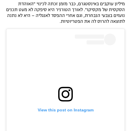
מיליון עוקבים באינסטגרם, כבר מזמן זכתה לכינוי "האוהדת
רשיון להקרנה פומבית לבית עסק
הסקסית של מקסיקו". לאורך הטורניר היא סיפקה לא מעט תכנים
נועזים בצבעי הנבחרת, וגם אחרי ההפסד לאנגליה – היא לא נתנה
הצטרפות לחבילת הערוצים
לתוצאה להרוס לה את הפטריוטיות.
לוח דרושים – ג'ובנט
תגיות
המגזין
View this post on Instagram