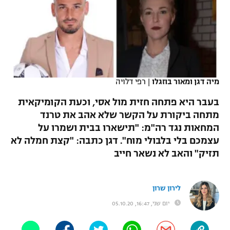
כדורסל נשים
נבחרת ישראל
יורוליג
ליגה ספרדית
טניס
VOD
מכבי תל אביב
מכבי חיפה
יורוקאפ
ליגה איטלקית
כדוריד
הפועל חולון
בית"ר ירושלים
רץ ברשת
ליגה צרפתית
כדורעף
מיה דגן ומאור בוזגלו
|
רפי דלויה
הפועל ירושלים
מכבי תל אביב
ליגה הולנדית
בעבר היא פתחה חזית מול אסי, וכעת הקומיקאית
שחייה
תוצאות
דני אבדיה
הפועל תל אביב
מתחה ביקורת על הקשר שלא אהב את טרנד
ליגה טורקית
המחאות נגד רה"מ: "תישארו בבית ושמרו על
ג'ודו
הפועל חיפה
לוח שידורים
עצמכם בלי בלבולי מוח". דגן כתבה: "קצת חמלה לא
ליגה סינית
אגרוף
תזיק" והאב לא נשאר חייב
הפועל באר שבע
ליגה ברזילאית
ברחבה
ספורט אולימפי
מכבי נתניה
לירון שרון
ליגות נוספות
UFC
יום שני, 16:47, 05.10.20
"מעל הליגה" – פודקאסט
בני יהודה
היאבקות WWE