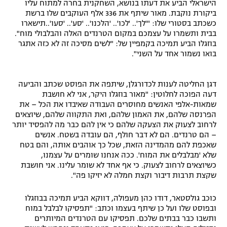
הישראלי הביע את דעתו בנושא, השחקנית בחרה למתוח עליו
רשיון להקרנה פומבית לבית עסק
ביקורת נוקבת. מאור שיתף את 336 אלף העוקבים שלו ברשת
כשכתב בסטורי שלו: "'לך'.. 'לכו'.. 'הלכנו'.. 'סע'.. 'סעו'..תישארו
בבית ותשמרו על עצמכם במקום הטרנדים האלה והבלבולי מוח".
הצטרפות לחבילת הערוצים
בוזגלו הביע תמיכה בקמפיין של: "לשים מסיכה זה לא כזה אתגר
בואו נשמור אחד על השני".
לוח דרושים – ג'ובנט
דגן החליטה לענות לכדורגלן, שיתפה את הפוסט שכתב והביעה
תגיות
דעה הפוכה לחלוטין: "מאור בוזגלו היקר, אני לא חושבת
שמאות-אלפי האנשים מחוסרים העבודה שאיבדו את הכל – את
המגזין
הפרנסה שלהם, את האמון שלהם, ואת התקווה שלהם, שיוצאים
לרחוב לצעוק את הצעקה שלהם כי אין להם כבר מה להפסיד יותר
– הם טרנדים. הם לא דבר חולף, הם עובדה בשטח. אנשים
שאכפת להם מהמדינה הזאת, שכל כך אוהבים אותה, והם בטח
שלא 'מבלבלים את המוח'. ככה אנחנו שומרים על עצמנו,
כשיוצאים לרחוב לצעוק. כי אף אחד לא שומר עלינו. אני חושבת
שקצת תרבות דיבור וקצת חמלה לא יזיקו פה".
כוכב גולסטאר, דודו כהן מעפולה, דווקא הביע תמיכה בבוזגלו
ובפוסט שלו ועל כן שיתף בעצמו וכתב: "תפסיקו לבלבל במוח
ותשבו כבר בבתים שלכם. תפסיקו עם הטרנדים המיותרים