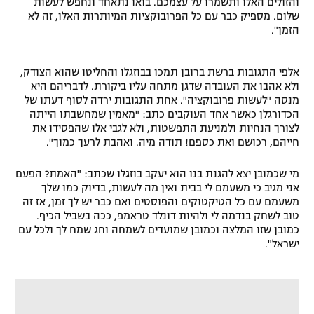
והזולים האלו ותשמרו על עצמכם. בואו נתאחד ונחפש לעשות
שלום. מספיק כבר עם כל הפרובוקציות המיותרות האלו, זה לא
הזמן".
אלפי התגובות ברשת ברובן תמכו בבוזגלו והחליטו שהוא הצודק,
ולא אהבו את העובדה שדגן מתחה עליו ביקורת. לדבריהם היא
מנסה "לעשות פרובוקציה". אחת התגובות ירדה לסוף דעתו של
הכדורגלן כאשר אחד העוקבים כתב: "מאמין שמחשבתו הייתה
לצורך הנחיות ולמניעת התפשטות, ולא לגבי אלו שהפסידו את
חייהם, רכושם ואת כספם! תודה מיה. ואהבת לרעך כמוך".
מי שכמובן יצא להגנת בנו הוא יעקב בוזגלו שכתב: "האמת? הפעם
אני מגיב כי משעמם לי בבית ואין מה לעשות, בדיוק כמו שלך
משעמם עם כל הטיקטוקים והפוסטים ואם כבר יש לך זמן, אז זה
טוב לשחק בנדמה לי ולהיות דונלד טראמפ, ככה בשביל הכיף.
כמובן שזו המלצה וכמובן שמועדים לשמחה וחג שמח לך ולכל עם
ישראל".