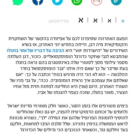
"מחצית בשכונה" – פודקאסט
אופניים
א
א
א
א
(גודל טקסט)
ספורט מוטורי
משתתפים וזוכים בפרסים
הפעם האחרונה שסיפרנו לכם על אפיזודה בהקשר של השחקנית
כדורמים
והקומיקאית מיה דגן, הייתה בחודש יוני האחרון, אז בשיא
תקנון משתתפים וזוכים בפרסים
טניס
השידורים של "הישרדות VIP" היא
הגיבה על דבריו של אסי בוזגלו
פוטבול אמריקאי NFL
שהתבטא לגבי שחקני כדורגל הומוסקסואליים. כזכור, דגן העלתה
תקנון עבור פעילות אלקטרה
מספר צילומי מסך לסטורי שלה באינסטגרם בהם נראה בוזגלו
גיימינג E-Sports
בעת שדיבר על כך שאם היה איתו "גבר הומוסקסואל בחדר
בייסבול MLB
תקנון עבור פעילות ספורט 1 – "מרלן"
ההלבשה – הוא לא הכי היה מרגיש בנוח" וכתבה על כך: "אם
שאלתם את עצמכם איך נראית הומופוביה. ככה", על גבי פניו של
ספורט אתגרי ואקסטרים
השורד האחרון. היום (שני) היא החליטה לפתוח חזית מול אחיו
תנאי שימוש
הצעיר, מאור בוזגלו, שזכה כצפוי להגנתו של אביו.
אומנויות לחימה
בימים מטורפים אלו בזמן הסגר, כאשר חלק מאזרחי מדינת ישראל
מדיניות פרטיות
נלחמים על זכותם הדמוקרטית להפגין, יש גם כאלו שהחליטו
גיימינג E-Sports
להוסיף לתמונת הפרופיל שלהם את המילה "לך", כשהיא מכוונת
לראש הממשלה בנימין נתניהו. שלל סלבס הגיבו למחאות, חלקם
תקנון פעילות ספורט 1
בעד וחלקם נגד, וכשאחד הכוכבים הכי גדולים של הכדורגל