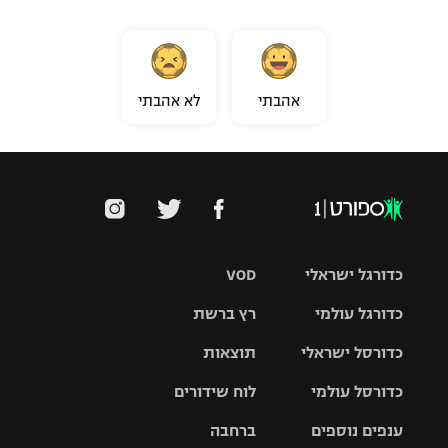
אהבתי
לא אהבתי
כדורגל ישראלי
VOD
כדורגל עולמי
רץ ברשת
ליגת העל
כדורסל ישראלי
תוצאות
ליגת
ליגה לאומית
האלופות
כדורסל עולמי
לוח שידורים
ליגת ווינר
סל
גביע הטוטו
ענפים נוספים
ברחבה
ליגה
NBA