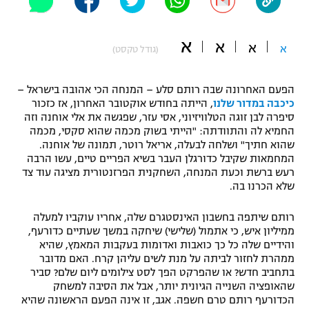
"מחצית בשכונה" – פודקאסט
אופניים
א
א
א
א
(גודל טקסט)
ספורט מוטורי
משתתפים וזוכים בפרסים
הפעם האחרונה שבה רותם סלע – המנחה הכי אהובה בישראל –
כדורמים
כיכבה במדור שלנו
, הייתה בחודש אוקטובר האחרון, אז כזכור
תקנון משתתפים וזוכים בפרסים
טניס
סיפרה לבן זוגה הטלוויזיוני, אסי עזר, שפגשה את אלי אוחנה וזה
פוטבול אמריקאי NFL
החמיא לה והתוודתה: "הייתי בשוק מכמה שהוא סקסי, מכמה
תקנון עבור פעילות אלקטרה
שהוא חתיך" ושלחה לבעלה, אריאל רוטר, תמונה של אוחנה.
גיימינג E-Sports
המחמאות שקיבל כדורגלן העבר בשיא הפריים טיים, עשו הרבה
בייסבול MLB
תקנון עבור פעילות ספורט 1 – "מרלן"
רעש ברשת וכעת המנחה, השחקנית הפרזנטורית מציגה עוד צד
שלא הכרנו בה.
ספורט אתגרי ואקסטרים
תנאי שימוש
רותם שיתפה בחשבון האינסטגרם שלה, אחריו עוקביו למעלה
אומנויות לחימה
ממיליון איש, כי אתמול (שלישי) שיחקה במשך שעתיים כדורעף,
והידיים שלה כל כך כואבות ואדומות בעקבות המאמץ, שהיא
מדיניות פרטיות
ממהרת לחזור לביתה על מנת לשים עליהן קרח. האם מדובר
גיימינג E-Sports
בתחביב חדש? או שהפרקט הפך לסט צילומים ליום שלם? סביר
שהאופציה השנייה הגיונית יותר, אבל את הסיבה למשחק
תקנון פעילות ספורט 1
הכדורעף רותם טרם חשפה. אגב, זו אינה הפעם הראשונה שהיא