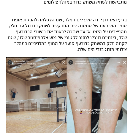
מתבקשת לשחק משחק כדור במהלך צילומים.
רשיון להקרנה פומבית לבית עסק
בקיץ האחרון ירדה סלע לים המלח, שם הצטלמה להפקת אופנה
הצטרפות לחבילת הערוצים
סופר מושקעת של סמסונג שם התבקשה לשחק כדורגל עם חלק
מהניצבים על הסט. אז עד שנזכה לראות את כישורי הכדורעף
לוח דרושים – ג'ובנט
שלה, בינתיים תוכלו לחזור לסטורי של נטע אלחמיסטר שלנו, שגם
לקחה חלק במשחק כדורעף סוער על החוף במלדיביים במהלך
צילומי מותג בגדי הים שלה.
תגיות
המגזין