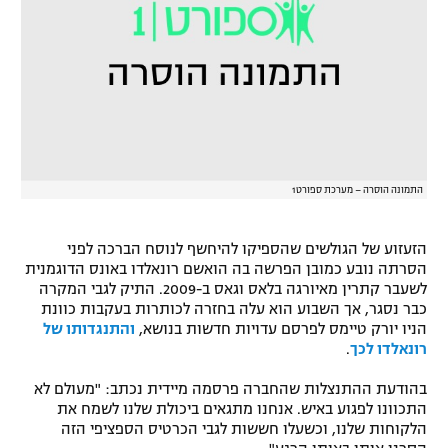
רשיון להקרנה פומבית לבית עסק
הצטרפות לחבילת הערוצים
לוח דרושים – ג'ובנט
תגיות
התמונה הוסרה – מערכת ספורט1
המגזין
הזעזוע של הגולשים שהספיקו להיחשף לנוסח הברכה לפני
הסרתה נובע כמובן הפרשה בה הואשם רונאלדו באונס הדוגמנית
לשעבר קתרין מאיורגה בלאס וגאס ב-2009. התיק לגבי המקרה
כבר נסגר, אך השבוע הוא עלה בחזרה לכותרות בעקבות כוונת
הניו יורק טיימס לפרסם עדויות חדשות בנושא,
והתנגדותו של
רונאלדו לכך
.
בהודעת ההתנצלות שהחברה פרסמה מיידית נכתב: "מעולם לא
התכוונו לפגוע באיש. אנחנו מתגאים ביכולת שלנו לשמח את
הלקוחות שלנו, וכשעלו חששות לגבי הכרטיס הספציפי הזה