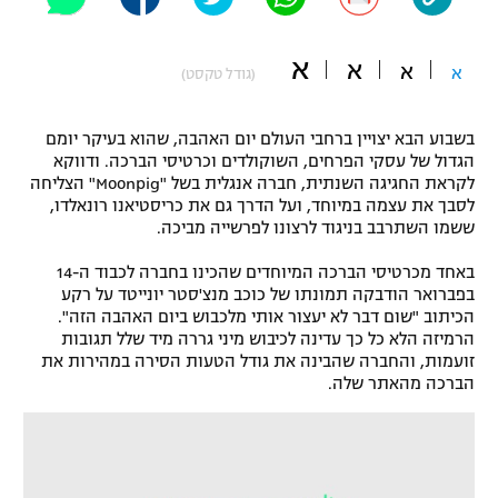
"מחצית בשכונה" – פודקאסט
אופניים
א
א
א
א
(גודל טקסט)
ספורט מוטורי
משתתפים וזוכים בפרסים
בשבוע הבא יצויין ברחבי העולם יום האהבה, שהוא בעיקר יומם
כדורמים
הגדול של עסקי הפרחים, השוקולדים וכרטיסי הברכה. ודווקא
תקנון משתתפים וזוכים בפרסים
טניס
לקראת החגיגה השנתית, חברה אנגלית בשל "Moonpig" הצליחה
פוטבול אמריקאי NFL
לסבך את עצמה במיוחד, ועל הדרך גם את כריסטיאנו רונאלדו,
תקנון עבור פעילות אלקטרה
ששמו השתרבב בניגוד לרצונו לפרשייה מביכה.
גיימינג E-Sports
בייסבול MLB
באחד מכרטיסי הברכה המיוחדים שהכינו בחברה לכבוד ה-14
תקנון עבור פעילות ספורט 1 – "מרלן"
בפברואר הודבקה תמונתו של כוכב מנצ'סטר יונייטד על רקע
ספורט אתגרי ואקסטרים
הכיתוב "שום דבר לא יעצור אותי מלכבוש ביום האהבה הזה".
תנאי שימוש
הרמיזה הלא כל כך עדינה לכיבוש מיני גררה מיד שלל תגובות
זועמות, והחברה שהבינה את גודל הטעות הסירה במהירות את
אומנויות לחימה
הברכה מהאתר שלה.
מדיניות פרטיות
גיימינג E-Sports
תקנון פעילות ספורט 1