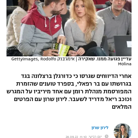
כדורסל נשים
נבחרת ישראל
יורוליג
ליגה ספרדית
טניס
VOD
מכבי תל אביב
מכבי חיפה
יורוקאפ
ליגה איטלקית
כדוריד
הפועל חולון
בית"ר ירושלים
רץ ברשת
ליגה צרפתית
כדורעף
הפועל ירושלים
מכבי תל אביב
ליגה הולנדית
עדיין פגועה ממנו. שאקירה
|
אימג'בנק GettyImages, Rodolfo
שחייה
תוצאות
Molina
דני אבדיה
הפועל תל אביב
ליגה טורקית
אחרי הדיווחים שגרסו כי כדורגלן ברצלונה בגד
ג'ודו
הפועל חיפה
לוח שידורים
בגרושתו עם בר רפאלי, בספרד טוענים שהזמרת
ליגה סינית
המפורסמת מנהלת רומן עם אחד מיריביו על המגרש
אגרוף
הפועל באר שבע
וכוכב ריאל מדריד לשעבר. לירון שרון עם הפרטים
ליגה ברזילאית
ברחבה
המלאים
ספורט אולימפי
מכבי נתניה
ליגות נוספות
UFC
"מעל הליגה" – פודקאסט
בני יהודה
לירון שרון
היאבקות WWE
יום רביעי, 11:10, 28.09.22