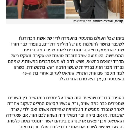
רשיון להקרנה פומבית לבית עסק
הצטרפות לחבילת הערוצים
קסיאס, שאקירה. האמנם?
|
מסך, אינסטגרם
לוח דרושים – ג'ובנט
בזמן שכל העולם מתעסק בהעמדה לדין של אשת הכדורגלן
לשעבר בחשד להעלמת מס של מיליוני דולרים, בספרד כבר חזרו
תגיות
שוב להתעסק בחייה הרומנטיים לאחר שפורסמה הידיעה
המרעישה. השמועה שמסתובבת טוענת ששאקירה וואקס ריאל
מדריד יוצאים בחשאי, ושיש להם לא מעט דברים במשותף. שניהם
המגזין
נפרדו מבני הזוג בפרידות שעשו הרבה רעש בתקשורת, כשרק
לפני מספר שבועות התחיל קסיאס לעקוב אחרי בת ה-45
באינסטגרם, אך היא טרם החזירה לו
בספרד סבורים שהצעד הזה מעיד על יחסים רומנטיים בין השניים
שמכירים כבר כמה שנים, ורק עכשיו קסיאס החליט לעקוב אחריה
לאחר שנפרד ממגישת הטלוויזיה שהייתה אשתו ואם ילדיו, שרה
קרבונרו. אז אם פיקה ובר רפאלי היה נשמע לכם הזוי, אם שאקירה
וקאסיאס אכן יוצאים או שנרקם ביניהם קשר רומנטי מסוג כלשהו,
זה צעד שעשוי לשבור את אתרי הרכילות בעולם וכן גם את