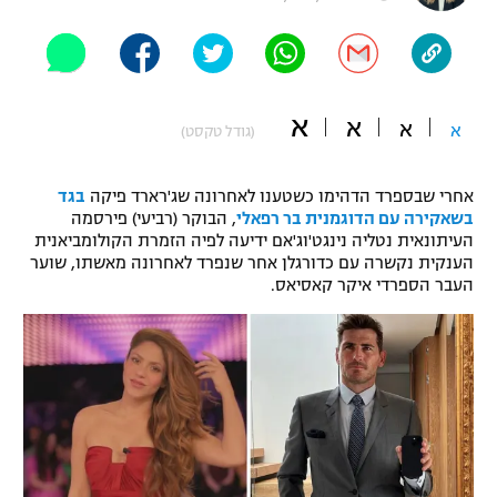
"מחצית בשכונה" – פודקאסט
אופניים
ספורט מוטורי
משתתפים וזוכים בפרסים
א
א
א
א
(גודל טקסט)
כדורמים
תקנון משתתפים וזוכים בפרסים
טניס
אחרי שבספרד הדהימו כשטענו לאחרונה שג'רארד פיקה
בגד
פוטבול אמריקאי NFL
בשאקירה עם הדוגמנית בר רפאלי
, הבוקר (רביעי) פירסמה
תקנון עבור פעילות אלקטרה
העיתונאית נטליה נינגט'וג'אם ידיעה לפיה הזמרת הקולומביאנית
גיימינג E-Sports
בייסבול MLB
הענקית נקשרה עם כדורגלן אחר שנפרד לאחרונה מאשתו, שוער
תקנון עבור פעילות ספורט 1 – "מרלן"
העבר הספרדי איקר קאסיאס.
ספורט אתגרי ואקסטרים
תנאי שימוש
אומנויות לחימה
מדיניות פרטיות
גיימינג E-Sports
תקנון פעילות ספורט 1