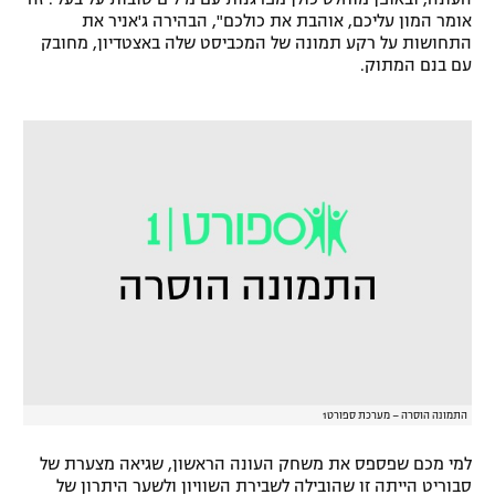
אומר המון עליכם, אוהבת את כולכם", הבהירה ג'אניר את
רשיון להקרנה פומבית לבית עסק
התחושות על רקע תמונה של המכביסט שלה באצטדיון, מחובק
עם בנם המתוק.
הצטרפות לחבילת הערוצים
לוח דרושים – ג'ובנט
תגיות
המגזין
התמונה הוסרה – מערכת ספורט1
למי מכם שפספס את משחק העונה הראשון, שגיאה מצערת של
סבוריט הייתה זו שהובילה לשבירת השוויון ולשער היתרון של