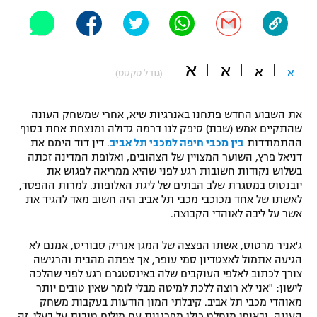
"מחצית בשכונה" – פודקאסט
אופניים
ספורט מוטורי
משתתפים וזוכים בפרסים
א
א
א
א
(גודל טקסט)
כדורמים
תקנון משתתפים וזוכים בפרסים
טניס
את השבוע החדש פתחנו באנרגיות שיא, אחרי שמשחק העונה
שהתקיים אמש (שבת) סיפק לנו דרמה גדולה ומנצחת אחת בסוף
פוטבול אמריקאי NFL
תקנון עבור פעילות אלקטרה
ההתמודדות
בין מכבי חיפה למכבי תל אביב
. דין דוד הימם את
דניאל פרץ, השוער המצויין של הצהובים, ואלופת המדינה זכתה
גיימינג E-Sports
בייסבול MLB
בשלוש נקודות חשובות רגע לפני שהיא ממריאה לפגוש את
תקנון עבור פעילות ספורט 1 – "מרלן"
יובנטוס במסגרת שלב הבתים של ליגת האלופות. למרות ההפסד,
ספורט אתגרי ואקסטרים
לאשתו של אחד מכוכבי מכבי תל אביב היה חשוב מאד להגיד את
תנאי שימוש
אשר על ליבה לאוהדי הקבוצה.
אומנויות לחימה
ג'אניר מרטוס, אשתו הפצצה של המגן אנריק סבוריט, אמנם לא
מדיניות פרטיות
הגיעה אתמול לאצטדיון סמי עופר, אך צפתה מהבית והרגישה
גיימינג E-Sports
צורך לכתוב לאלפי העוקבים שלה באינסטגרם רגע לפני שהלכה
לישון: "אני לא רוצה ללכת למיטה מבלי לומר שאין טובים יותר
תקנון פעילות ספורט 1
מאוהדי מכבי תל אביב. קיבלתי המון הודעות בעקבות משחק
העונה, ובאופן מוחלט כולן מפרגנות עם מילים טובות על בעלי. זה