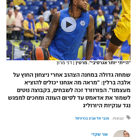
כדורסל נשים
נבחרת ישראל
יורוליג
ליגה ספרדית
טניס
VOD
מכבי תל אביב
מכבי חיפה
יורוקאפ
ליגה איטלקית
כדוריד
הפועל חולון
בית"ר ירושלים
רץ ברשת
ליגה צרפתית
כדורעף
הפועל ירושלים
מכבי תל אביב
ליגה הולנדית
שחייה
תוצאות
"הייתי יותר אגרסיבי". מרטין
|
דני מרון
דני אבדיה
הפועל תל אביב
ליגה טורקית
שמחה גדולה במחנה הצהוב אחרי ניצחון החוץ על
ג'ודו
הפועל חיפה
אלבה ברלין: "מראה מה אנחנו יכולים להוציא
לוח שידורים
ליגה סינית
מעצמנו". הפורוורד זכה לשבחים, בקבוצה נוטים
אגרוף
הפועל באר שבע
לשמור את אדאמס עד לסיום העונה ומחכים למפגש
ליגה ברזילאית
ברחבה
נגד ענקיות היורוליג
ספורט אולימפי
מכבי נתניה
ליגות נוספות
קבוצות:
מכבי תל אביב בכדורסל
UFC
"מעל הליגה" – פודקאסט
בני יהודה
אור שקדי
היאבקות WWE