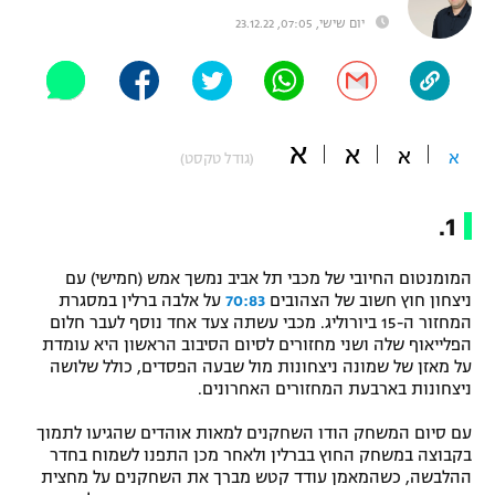
יום שישי, 07:05, 23.12.22
"מחצית בשכונה" – פודקאסט
אופניים
ספורט מוטורי
משתתפים וזוכים בפרסים
א
א
כדורמים
א
א
(גודל טקסט)
תקנון משתתפים וזוכים בפרסים
טניס
פוטבול אמריקאי NFL
1.
תקנון עבור פעילות אלקטרה
גיימינג E-Sports
בייסבול MLB
תקנון עבור פעילות ספורט 1 – "מרלן"
המומנטום החיובי של מכבי תל אביב נמשך אמש (חמישי) עם
ניצחון חוץ חשוב של הצהובים
70:83
על אלבה ברלין במסגרת
ספורט אתגרי ואקסטרים
המחזור ה-15 ביורוליג. מכבי עשתה צעד אחד נוסף לעבר חלום
תנאי שימוש
הפלייאוף שלה ושני מחזורים לסיום הסיבוב הראשון היא עומדת
אומנויות לחימה
על מאזן של שמונה ניצחונות מול שבעה הפסדים, כולל שלושה
ניצחונות בארבעת המחזורים האחרונים.
מדיניות פרטיות
גיימינג E-Sports
עם סיום המשחק הודו השחקנים למאות אוהדים שהגיעו לתמוך
בקבוצה במשחק החוץ בברלין ולאחר מכן התפנו לשמוח בחדר
תקנון פעילות ספורט 1
ההלבשה, כשהמאמן עודד קטש מברך את השחקנים על מחצית