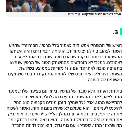
הצליח לייצב את ההגנה. עודד קטש
|
קובי אליהו
3.
האיש של המשחק אמש היה כאמור ג'רל מרטין. הפורוורד שהגיע
השנה לצהובים קלע 21 נקודות, הוסיף 7 ריבאונדים והיה השחקן
המשמעותי ביותר בדקות שבהם כמעט שום דבר אחר לא עבד
לצהובים. במכבי לא מופתעים מהמשחק הטוב של מרטין שנמצא
בתקופה טובה לאחרונה עם 13.3 נקודות בממוצע בשלושת
משחקי היורוליג האחרונים שלו לעומת 4.6 נקודות ב-11 משחקים
ראשונים של העונה.
פתיחת העונה הלא טובה של מרטין, ביחד עם פציעה שלו שמנעה
ממנו לצאת לאחד ממשחקי החוץ גרמה לחלק מאנשי מכבי
להתייאש ממנו, אבל ככל שחלף הזמן מודים בקבוצה הוא החל
להיכנס לעניינים. "הוא מעולם לא שיחק בסגנון הזה, ואסור לשכוח
את זה לרגע", סיפרו במועדון במהלך הלילה, "רואים שהוא מדביק
את הפער שהיה לו בתחילת העונה, והוא נראה עכשיו בדיוק כמו
מה שרצינו ממנו. סטרץ' 4 עם גוף גדול, הוא יכול להיות ההבדל