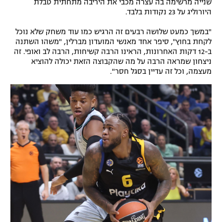
שנייה מרשימה בה עצרה מכבי את היריבה מתחתית טבלת
היורוליג על 23 נקודות בלבד.
רשיון להקרנה פומבית לבית עסק
"במשך כמעט שלושה רבעים זה הרגיש כמו עוד משחק שלא נוכל
הצטרפות לחבילת הערוצים
לקחת בחוץ", סיפר אחד מאנשי המועדון מברלין, "משהו השתנה
ב-12 דקות האחרונות, הראינו הרבה קשיחות, הרבה לב ואופי. זה
לוח דרושים – ג'ובנט
ניצחון שמראה הרבה על מה שהקבוצה הזאת יכולה להוציא
מעצמה, וכל זה עדיין בסגל חסר".
תגיות
המגזין