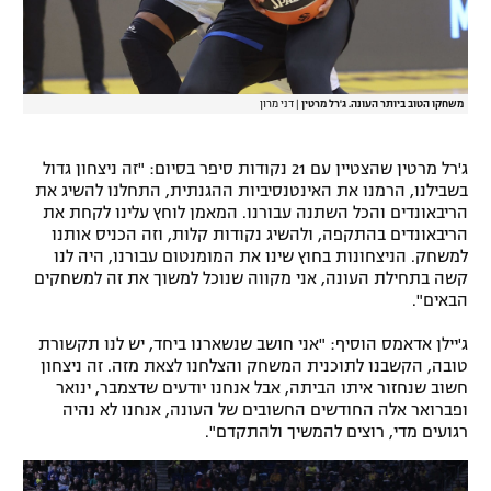
משחקו הטוב ביותר העונה. ג'רל מרטין
|
דני מרון
ג'רל מרטין שהצטיין עם 21 נקודות סיפר בסיום: "זה ניצחון גדול
בשבילנו, הרמנו את האינטנסיביות ההגנתית, התחלנו להשיג את
הריבאונדים והכל השתנה עבורנו. המאמן לוחץ עלינו לקחת את
הריבאונדים בהתקפה, ולהשיג נקודות קלות, וזה הכניס אותנו
למשחק. הניצחונות בחוץ שינו את המומנטום עבורנו, היה לנו
קשה בתחילת העונה, אני מקווה שנוכל למשוך את זה למשחקים
הבאים".
ג'יילן אדאמס הוסיף: "אני חושב שנשארנו ביחד, יש לנו תקשורת
טובה, הקשבנו לתוכנית המשחק והצלחנו לצאת מזה. זה ניצחון
חשוב שנחזור איתו הביתה, אבל אנחנו יודעים שדצמבר, ינואר
ופברואר אלה החודשים החשובים של העונה, אנחנו לא נהיה
רגועים מדי, רוצים להמשיך ולהתקדם".