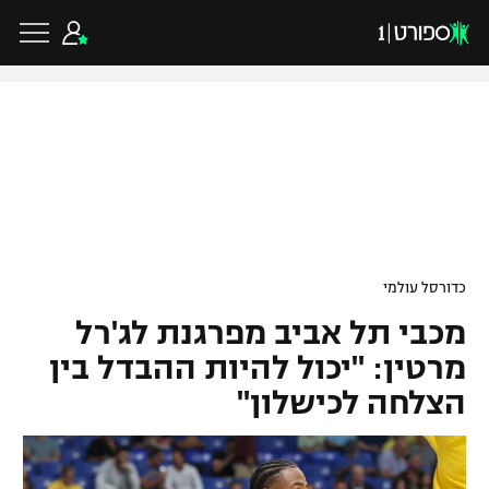
כדורגל ישראלי
ליגת העל
כדורגל עולמי
כדורסל עולמי
ליגה לאומית
מכבי תל אביב מפרגנת לג'רל
ליגת האלופות
כדורסל ישראלי
גביע הטוטו
מרטין: "יכול להיות ההבדל בין
ליגה אירופית
הצלחה לכישלון"
ליגת ווינר סל
ליגיונרים
כדורסל עולמי
ליגה אנגלית
ליגה לאומית
גביע המדינה
NBA
ליגה גרמנית
ענפים נוספים