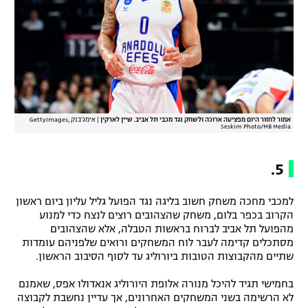
אמור לחזור היום מפציעה ארוכה ולשחק נגד מכבי תל אביב. שיין לארקין
|
אימג'בנק GettyImages,
Seskim Photo/MB Media
5.
למכבי מחכה משחק חשוב בליגה נגד הפועל גליל עליון ביום ראשון
הקרוב בכפר בלום, משחק שהצהובים רוצים לנצח כדי למנוע
מהפועל תל אביב לברוח בראשות הטבלה, אלא שהצהובים
מסתכלים קדימה לעבר לוח המשחקים ורואים שלפניהם עומדות
שתיים מהקבוצות הטובות ביורוליג עד לסוף הסיבוב הראשון.
בחמישי תגיד להיכל מנורה אלופת היורוליג אנאדולו אפס, שאמנם
לא הרשימה בשני המשחקים האחרונים, אך עדיין נחשבת לקבוצה