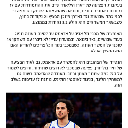
בעקבות הפציעה של דארן היליארד סיים את ההתמודדות עם 17
נקודות באחוזים טובים, וכנראה שהוא אוהב לשחק בגרמניה כי
לפני כמה שבועות נגד באיירן מינכן הפציץ 21 נקודות בחוץ,
כשבשאר המשחקים הוא קולע 3.2 נקודות בממוצע.
האופציה של מכבי תל אביב על אדאמס עד לסיום העונה תפוג
בעוד שבועיים, ב-7 בינואר, ובמועדון עדיין לא דיברו עם השחקן או
סוכנו על המשך העונה, כשבמכבי בסך הכל צריכים להודיע האם
הוא ממשיך או לא.
הנטייה של הצהובים היא להמשיך עם אדאמס, גם לאור הפציעה
של וויד בולדווין, פציעה שבמכבי לא רוצים שתחזור, ורוצים לשמור
על סגל כמה שיותר מאוזן ורחב. העובדה שאדאמס רשום גם
למשחקי הליגה, בניגוד לאוסטין הולינס, נותנת לו עדיפות בשלב
הזה.