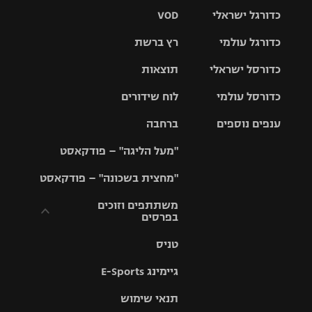
כדורגל ישראלי
VOD
כדורגל עולמי
רץ ברשת
ליגת העל
כדורסל ישראלי
תוצאות
ליגת
ליגה לאומית
האלופות
כדורסל עולמי
לוח שידורים
ליגת ווינר
סל
גביע הטוטו
ענפים נוספים
ברחבה
ליגה
NBA
אירופית
"מעל הליגה" – פודקאסט
ליגה לאומית
ליגיונרים
טניס
יורוליג
ליגה אנגלית
"מחצית בשכונה" – פודקאסט
כדורסל נשים
גביע המדינה
כדוריד
יורוקאפ
ליגה גרמנית
משתתפים וזוכים
בפרסים
מכבי תל
נבחרת
כדורעף
אביב
ישראל
ליגה
טניס
ספרדית
תקנון משתתפים
שחייה
הפועל חולון
מכבי חיפה
וזוכים בפרסים
גיימינג E-Sports
ליגה
איטלקית
ג'ודו
הפועל
בית"ר
תנאי שימוש
תקנון עבור פעילות
ירושלים
ירושלים
אלקטרה