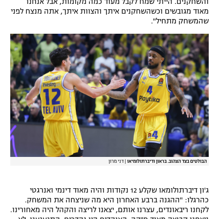
והשחקנים. הייתי שמח לקבל מעוד כמה מקומות, אבל אנחנו
מאוד מגובשים וכשהשחקנים איתך והצוות איתך, אתה מנצח לפני
שהמשחק מתחיל".
הבולטים בצד הצהוב. בראון ודיברתולומיאו
|
דני מרון
ג'ון דיברתולומאו שקלע 12 נקודות והיה מאוד דינמי ואנרגטי
כהרגלו: "ההגנה ברבע האחרון היא מה שניצחה את המשחק.
לקחנו ריבאונדים, עצרנו אותם, יצאנו לריצה והקהל היה מאחורינו.