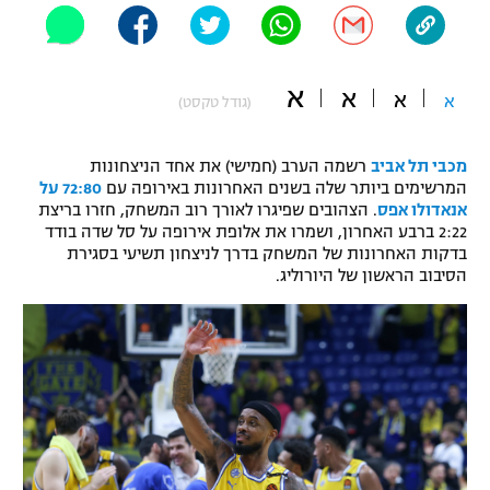
"מחצית בשכונה" – פודקאסט
אופניים
א
א
ספורט מוטורי
א
א
משתתפים וזוכים בפרסים
(גודל טקסט)
כדורמים
מכבי תל אביב
רשמה הערב (חמישי) את אחד הניצחונות
תקנון משתתפים וזוכים בפרסים
טניס
המרשימים ביותר שלה בשנים האחרונות באירופה עם
72:80 על
פוטבול אמריקאי NFL
אנאדולו אפס
. הצהובים שפיגרו לאורך רוב המשחק, חזרו בריצת
תקנון עבור פעילות אלקטרה
2:22 ברבע האחרון, ושמרו את אלופת אירופה על סל שדה בודד
גיימינג E-Sports
בדקות האחרונות של המשחק בדרך לניצחון תשיעי בסגירת
בייסבול MLB
תקנון עבור פעילות ספורט 1 – "מרלן"
הסיבוב הראשון של היורוליג.
ספורט אתגרי ואקסטרים
תנאי שימוש
אומנויות לחימה
מדיניות פרטיות
גיימינג E-Sports
תקנון פעילות ספורט 1