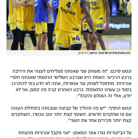
רשיון להקרנה פומבית לבית עסק
הצטרפות לחבילת הערוצים
לוח דרושים – ג'ובנט
תגיות
רבע אחרון מדהים של מכבי. בראון
|
דני מרון
המגזין
קטש סיכם: "זה משחק שני שאנחנו מצליחים לעצור את היריבה
ברבע הרביעי. האמת היא שברבע השלישי הרגשתי שאנחנו חסרי
אנרגיות. מתסכל לשחק נגד אנאדולו, אתה לא יודע במי להתרכז.
בסוף כן עשינו התאמות. ברבע האחרון קרה פה קסם, אני לא
יודע, אולי זה האולם והקהל".
קטש הוסיף: "יש פה תהליך של קבוצה שנבנתה בתחילת העונה
עם 10 שחקנים חדשים. השטף קצת יותר טוב עכשיו, השחקנים
קצת יותר מכירים אחד את השני".
על הביקורות נגדו אמר המאמן: "אני מקבל אנרגיות מהצוות