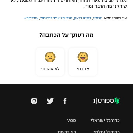
ניצחנו קבוצה מאוד חזקה, האוהדים היו נהדרים. התגעגענו, לא
שיחקנו פה הרבה זמן".
עוד באותו נושא:
יורוליג
,
לורנזו בראון
,
מכבי תל אביב בכדורסל
,
עודד קטש
מה דעתך על הכתבה?
אהבתי
לא אהבתי
כדורגל ישראלי
VOD
כדורגל עולמי
רץ ברשת