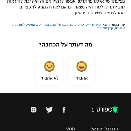
פציעתו של אלכס פויתרס), אפשר לדמיין אם זה היה יכול להיראות
טוב יותר לו לסור היה נשאר, גם אם לא היה מגיע למספרים
המפלצתיים שיש לו בפרטיזן.
עוד באותו נושא:
טייריס רייס
,
כריס ג'ונס
,
מכבי תל אביב בכדורסל
,
מתיאס לסור
,
נייט
וולטרס
,
קינן אוואנס
מה דעתך על הכתבה?
אהבתי
לא אהבתי
כדורגל ישראלי
VOD