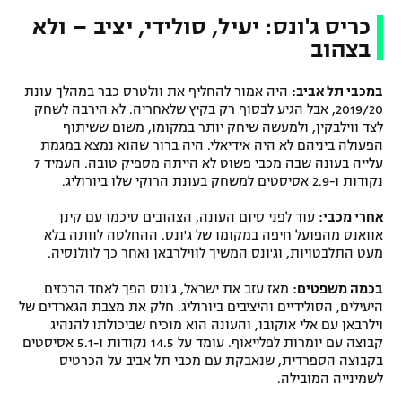
כריס ג'ונס: יעיל, סולידי, יציב – ולא
בצהוב
במכבי תל אביב:
היה אמור להחליף את וולטרס כבר במהלך עונת
2019/20, אבל הגיע לבסוף רק בקיץ שלאחריה. לא הירבה לשחק
לצד ווילבקין, ולמעשה שיחק יותר במקומו, משום ששיתוף
הפעולה ביניהם לא היה אידיאלי. היה ברור שהוא נמצא במגמת
עלייה בעונה שבה מכבי פשוט לא הייתה מספיק טובה. העמיד 7
נקודות ו-2.9 אסיסטים למשחק בעונת הרוקי שלו ביורוליג.
אחרי מכבי:
עוד לפני סיום העונה, הצהובים סיכמו עם קינן
אוואנס מהפועל חיפה במקומו של ג'ונס. ההחלטה לוותה בלא
מעט התלבטויות, וג'ונס המשיך לווילרבאן ואחר כך לוולנסיה.
בכמה משפטים:
מאז עזב את ישראל, ג'ונס הפך לאחד הרכזים
היעילים, הסולידיים והיציבים ביורוליג. חלק את מצבת הגארדים של
וילרבאן עם אלי אוקובו, והעונה הוא מוכיח שביכולתו להנהיג
קבוצה עם יומרות לפלייאוף. עומד על 14.5 נקודות ו-5.1 אסיסטים
בקבוצה הספרדית, שנאבקת עם מכבי תל אביב על הכרטיס
לשמינייה המובילה.