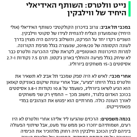
נייט וולטרס: השותף האידיאלי
היחיד של ווילבקין
במכבי תל אביב:
צרוב בזיכרון הקולקטיבי כשותף האידיאלי (אולי
היחיד) שהמועדון הצליח להנחית לצידו של סקוטי ווילבקין.
השניים רקדו יחד על הפרקט, והשילוב ביניהם היה מצוין בדרך
לעונה הקסומה של 2019/20, שנעצרה בגלל מגיפת הקורונה.
למרות הזיכרונות האוטופיים, לקראת שלבי ההכרעה וולטרס כבר
לא שיחק בגלל פציעה והוחלף בארון ג'קסון. תרם 7.5 נקודות ו-2.7
אסיסטים ב-15 משחקים ביורוליג.
אחרי מכבי:
לאיש לא היה ספק שמכבי תל אביב לא תשאיר את
וולטרס בגלל היותו "פציע", אבל אחרי עונת שיקום באוניקס קאזאן
הוא הגיע לשיאו ביורוליג, כשעמד על 10.8 נקודות ו-3.8 אסיסטים
בכוכב האדום בלגרד, וחשוב מכך – החמיץ רק שני משחקים
לאורך העונה כולה. מחרתיים הוא יפגוש את הצהובים במדי
פנאתינייקוס.
בכמה משפטים:
הרכזים שהגיעו ליד אליהו אחרי וולטרס לא היו
רעים, ושמותיהם יוזכרו כאן ממש עוד מעט, אבל שיתוף הפעולה
ביניהם לבין הכוכב ווילבקין היה רחוק מלהזכיר את הכימיה