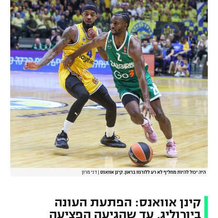
היה יכול להיות מחליף לא רע ללורנזו בראון. קינן אוואנס
|
דני מרון
קינן אוואנס: הפתעת העונה
ביורוליג, עד שהגיעה הפציעה