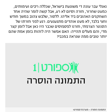
רשיון להקרנה פומבית לבית עסק
נאנלי עבר עונה די משוגעת בישראל, שכללה ריבים ועימותים,
כמעט שחרור, חזרה וסיום לא רע, אבל קשה לומר שהיה אחד
השחקנים האהובים ביד אליהו. ללסור, שלבש צהוב במשך חודש
הצטרפות לחבילת הערוצים
וחצי בלבד, לא מעט אוהדים מתגעגעים. רגע לפני חזרתו של
הסנטר הצרפתי, חזרנו לפספוסים שכבר היו כאן אבל לזמן קצר
לוח דרושים – ג'ובנט
מדי, והם מעלים תהייה: האם אפשר היה לזהות בזמן אמת שהם
יותר טובים ממה שנראה במכבי?
תגיות
המגזין
התמונה הוסרה – מערכת ספורט1