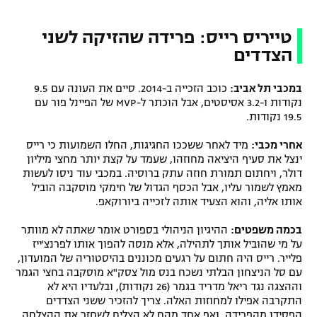
טייריס רייס: פרידה שהזיקה לשני
הצדדים
במכבי תל אביב:
כוכב הזכייה ב-2014. סיים את העונה עם 9.5
נקודות ו-3.2 אסיסטים, אבל הוכתר ל-MVP של הפיינל פור עם
19.5 נקודות.
אחרי מכבי:
מיד לאחר ששככו החגיגות, החלו השמועות כי רייס
ינצל את סעיף היציאה מחוזהו, שעמד על קצת יותר מחצי מיליון
דולר, ויחתום תמורת חוזה עתק ברוסיה. במכבי עוד ניסו לעשות
מאמץ לשמור עליו, אבל הכסף הגדול של חימקי מוסקבה הוביל
אותו אליה, והוא הצעיד אותה לזכייה ביורוקאפ.
בכמה משפטים:
ההיגיון הניהולי בספורט אומר שאתה לא מוותר
על מי שהוביל אותך לתהילה, אלא מנסה להפוך אותו לפרנצ'ייז
פלייר. רייס היה חתום על רגעים מכוננים בהיסטוריה של המועדון,
עם סל הניצחון הבלתי נשכח בנס מול צסק"א מוסקבה בחצי הגמר
וההצגה נגד ריאל מדריד בגמר (26 נקודות), ובלעדיו היא לא
התקרבה אפילו למחוזות האלה. צריך להזכיר ששני הצדדים
הפסידו מהפרידה, ואף אחד מהם לא הצליח לשחזר את ההצלחה