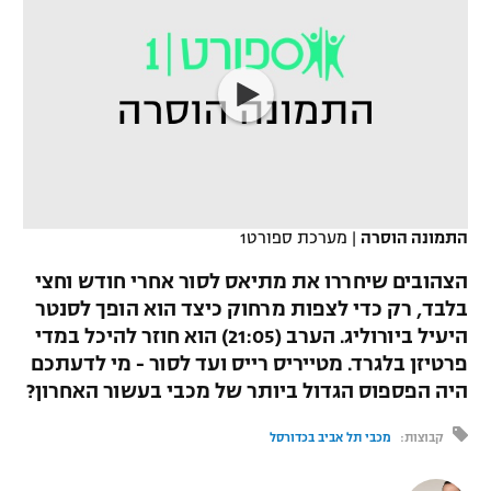
כדורסל נשים
נבחרת ישראל
יורוליג
ליגה ספרדית
טניס
VOD
מכבי תל אביב
מכבי חיפה
יורוקאפ
ליגה איטלקית
כדוריד
הפועל חולון
בית"ר ירושלים
רץ ברשת
ליגה צרפתית
כדורעף
הפועל ירושלים
מכבי תל אביב
ליגה הולנדית
שחייה
תוצאות
דני אבדיה
התמונה הוסרה
|
מערכת ספורט1
הפועל תל אביב
ליגה טורקית
ג'ודו
הצהובים שיחררו את מתיאס לסור אחרי חודש וחצי
הפועל חיפה
לוח שידורים
בלבד, רק כדי לצפות מרחוק כיצד הוא הופך לסנטר
ליגה סינית
אגרוף
היעיל ביורוליג. הערב (21:05) הוא חוזר להיכל במדי
הפועל באר שבע
פרטיזן בלגרד. מטייריס רייס ועד לסור - מי לדעתכם
ליגה ברזילאית
ברחבה
ספורט אולימפי
היה הפספוס הגדול ביותר של מכבי בעשור האחרון?
מכבי נתניה
ליגות נוספות
UFC
קבוצות:
מכבי תל אביב בכדורסל
"מעל הליגה" – פודקאסט
בני יהודה
היאבקות WWE