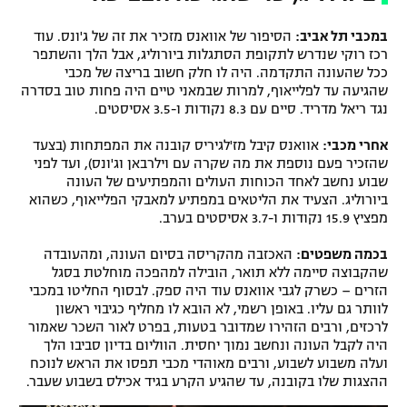
במכבי תל אביב:
הסיפור של אוואנס מזכיר את זה של ג'ונס. עוד
רכז רוקי שנדרש לתקופת הסתגלות ביורוליג, אבל הלך והשתפר
ככל שהעונה התקדמה. היה לו חלק חשוב בריצה של מכבי
שהגיעה עד לפלייאוף, למרות שבמאני טיים היה פחות טוב בסדרה
נגד ריאל מדריד. סיים עם 8.3 נקודות ו-3.5 אסיסטים.
אחרי מכבי:
אוואנס קיבל מז'לגיריס קובנה את המפתחות (בצעד
שהזכיר פעם נוספת את מה שקרה עם וילרבאן וג'ונס), ועד לפני
שבוע נחשב לאחד הכוחות העולים והמפתיעים של העונה
ביורוליג. הצעיד את הליטאים במפתיע למאבקי הפלייאוף, כשהוא
מפציץ 15.9 נקודות ו-3.7 אסיסטים בערב.
בכמה משפטים:
האכזבה מהקריסה בסיום העונה, ומהעובדה
שהקבוצה סיימה ללא תואר, הובילה למהפכה מוחלטת בסגל
הזרים – כשרק לגבי אוואנס עוד היה ספק. לבסוף החליטו במכבי
לוותר גם עליו. באופן רשמי, לא הובא לו מחליף כגיבוי ראשון
לרכזים, ורבים הזהירו שמדובר בטעות, בפרט לאור השכר שאמור
היה לקבל העונה ונחשב נמוך יחסית. הווליום בדיון סביבו הלך
ועלה משבוע לשבוע, ורבים מאוהדי מכבי תפסו את הראש לנוכח
ההצגות שלו בקובנה, עד שהגיע הקרע בגיד אכילס בשבוע שעבר.