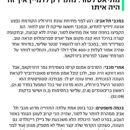
היה איתו
במכבי תל אביב:
רגע לפני פתיחת עונת היורוליג הקודמת נפצע
אנטה ז'יז'יץ' לחודש, ובמכבי חששו שייקח לו זמן לחזור. הם
הקפיצו בחוזה זמני את מתיאס לסור, שהיה ללא קבוצה, ובתקופה
קצרה בהיכל הוא קנה מקום אצל יאניס ספרופולוס ונראה טוב.
כשז'יז'יץ' חזר, במכבי לא רצו להשאיר סנטר שלישי, במיוחד אחד
שהיה אמור לעלות כ-400 אלף דולר לעונה, והחליטו לוותר על
הצרפתי שעבר לפרטיזן ביורוקאפ.
אחרי מכבי:
הסרבים אמנם קרסו בשמינית גמר היורוקאפ, אבל
הוא דווקא היה טוב, ולכן קיבל אמון מחודש מאוברדוביץ' לקראת
העונה הנוכחית. ואיזו עונה יש לו: מבחינה סטטיסטית הוא
הסנטר היעיל ביורוליג, והוא מדורג שני בכל המפעל במדד (21.8),
ראשון בריבאונדים (7.8), שלישי בחסימות (1.2) ושישי בדקות
(32:09).
בכמה משפטים:
כבר בזמן אמת עלתה התהייה מדוע מכבי תל
אביב ממהרת לוותר על לסור, שהיה הכי קרוב לעוגן הגנתי באזור
הצבע, בפרט לאור היכולת הלא משכנעת של ג'יילן ריינולדס. גם
העונה, כשהקו הקדמי שלה קצר ואולי לא מספיק מגוון (עוד לפני