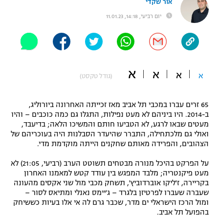
אור שקדי
"מחצית בשכונה" – פודקאסט
יום רביעי, 14:18, 11.01.23
אופניים
ספורט מוטורי
משתתפים וזוכים בפרסים
כדורמים
א
א
א
תקנון משתתפים וזוכים בפרסים
א
(גודל טקסט)
טניס
פוטבול אמריקאי NFL
תקנון עבור פעילות אלקטרה
65 זרים עברו במכבי תל אביב מאז זכייתה האחרונה ביורוליג,
גיימינג E-Sports
בייסבול MLB
ב-2014. היו ביניהם לא מעט נפילות, התגלו גם כמה כוכבים – והיו
תקנון עבור פעילות ספורט 1 – "מרלן"
מעטים שבאו לרגע, לא הטביעו חותם והמשיכו הלאה; בדיעבד,
ואולי גם מלכתחילה, התברר שהיעדר הסבלנות היה בעוכריהם של
ספורט אתגרי ואקסטרים
הצהובים, והפרידה מאותם שחקנים הייתה מוקדמת מדי.
תנאי שימוש
אומנויות לחימה
על הפרקט בהיכל מנורה מבטחים תשוטט הערב (רביעי, 21:05) לא
מעט פיקנטריה; מלבד המפגש בין עודד קטש למאמנו האחרון
מדיניות פרטיות
בקריירה, ז'ליקו אוברדוביץ', תשחק מכבי מול שני אקסים מהעונה
גיימינג E-Sports
שעברה שעברו לפרטיזן בלגרד – ג'יימס נאנלי ומתיאס לסור –
ומול הרכז הישראלי ים מדר, שכבר גרם לה אי אלו בעיות כששיחק
תקנון פעילות ספורט 1
בהפועל תל אביב.