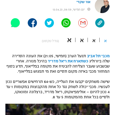
אור שקדי
"מחצית בשכונה" – פודקאסט
יום חמישי, 08:59, 13.04.23
אופניים
ספורט מוטורי
משתתפים וזוכים בפרסים
כדורמים
א
א
תקנון משתתפים וזוכים בפרסים
א
א
טניס
(גודל טקסט)
פוטבול אמריקאי NFL
תקנון עבור פעילות אלקטרה
מכבי תל אביב
תנעל הערב (חמישי, 21:05) את העונה הסדירה
גיימינג E-Sports
בייסבול MLB
שלה ביורוליג
כשתארח את ריאל מדריד
בהיכל מנורה. אחרי
תקנון עבור פעילות ספורט 1 – "מרלן"
שבשבוע שעבר הצליחה להבטיח את מקומה בפלייאוף, תדע בסוף
המחזור מכבי באיזה מקום תסיים ואת מי תפגוש בפלייאוף.
ספורט אתגרי ואקסטרים
תנאי שימוש
שישה משחקים יקבעו את העלייה, כש-64 תרחישים אפשריים נכון
אומנויות לחימה
לעכשיו. מכבי יכולה לשחק נגד כל אחת מהקבוצות במקומות 1 עד
4 נכון להיום – אולימפיאקוס, ריאל מדריד, ברצלונה ומונאקו,
מדיניות פרטיות
גיימינג E-Sports
ולסיים בכל אחת מהמקומות 5 עד 8.
תקנון פעילות ספורט 1