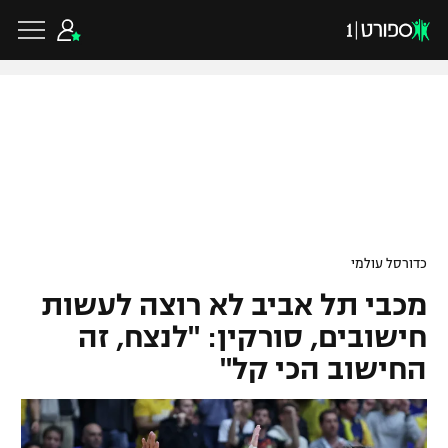
כדורגל ישראלי
ליגת העל
כדורגל עולמי
כדורסל עולמי
ליגה לאומית
מכבי תל אביב לא רוצה לעשות
ליגת האלופות
כדורסל ישראלי
גביע הטוטו
חישובים, סורקין: "לנצח, זה
ליגה אירופית
החישוב הכי קל"
ליגת ווינר סל
ליגיונרים
כדורסל עולמי
ליגה אנגלית
ליגה לאומית
גביע המדינה
NBA
ליגה גרמנית
ענפים נוספים