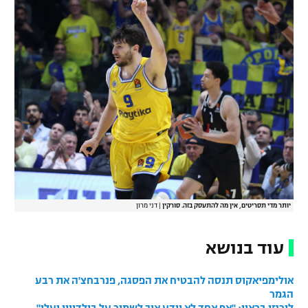
רשיון להקרנה פומבית לבית עסק
הצטרפות לחבילת הערוצים
לוח דרושים – ג'ובנט
תגיות
המגזין
יותר מדי תסריטים, אין מה להתעסק בזה. סורקין
|
דני מרון
עוד בנושא
אולימפיאקוס תנסה להבטיח את הפסגה, פנרבחצ'ה את רבע
הגמר