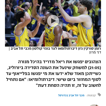
כדורסל נשים
נבחרת ישראל
יורוליג
ליגה ספרדית
טניס
VOD
מכבי תל אביב
מכבי חיפה
יורוקאפ
ליגה איטלקית
כדוריד
הפועל חולון
בית"ר ירושלים
רץ ברשת
ליגה צרפתית
כדורעף
הפועל ירושלים
מכבי תל אביב
ליגה הולנדית
שחייה
תוצאות
רומן סורקין ג'ון דיברתולומאו לצד בונזי קולסון מכבי תל אביב
|
דני אבדיה
הפועל תל אביב
דני מרון
ליגה טורקית
ג'ודו
הצהובים יפגשו את ריאל מדריד בהיכל מנורה
הפועל חיפה
לוח שידורים
(21:05) למשחק שינעל את העונה הסדירה ביורוליג,
ליגה סינית
אגרוף
כשייתכן מאוד שלא ידעו את מי יפגשו בפלייאוף עד
הפועל באר שבע
ליגה ברזילאית
לסוף המחזור ביום שישי. דיברתולומיאו: "אם נתחיל
ברחבה
ספורט אולימפי
לחשוב על זה, זו תהיה הסחת דעת"
מכבי נתניה
ליגות נוספות
UFC
קבוצות:
מכבי תל אביב בכדורסל
"מעל הליגה" – פודקאסט
בני יהודה
היאבקות WWE