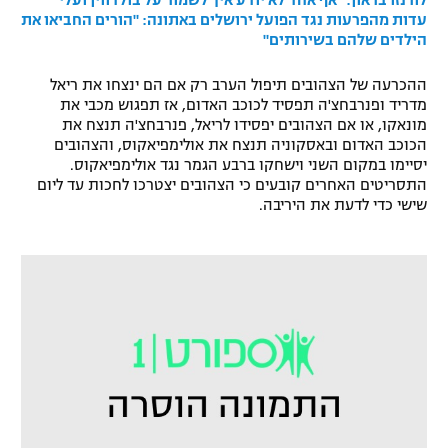
לורנזו בראון: "אף אחד לא יודע איך לשמור על בולדווין ועלי"
עדות מהפרעות נגד הפועל ירושלים באתונה: "הורים החביאו את
הילדים שלהם בשירותים"
ההכרעה של הצהובים תיפול הערב רק אם הם ינצחו את ריאל
מדריד ופנרבחצ'ה תפסיד לכוכב האדום, אז תפגוש מכבי את
מונאקו, או אם הצהובים יפסידו לריאל, פנרבחצ'ה תנצח את
הכוכב האדום ובאסקוניה תנצח את אולימפיאקוס, והצהובים
יסיימו במקום השני וישחקו ברבע הגמר נגד אולימפיאקוס.
התסריטים האחרים קובעים כי הצהובים יצטרכו לחכות עד ליום
שישי כדי לדעת את היריבה.