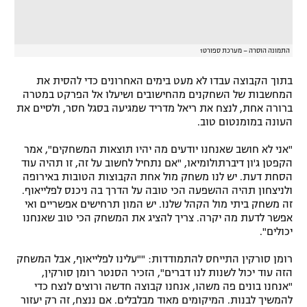
התמונה הוסרה – מערכת ספורט1
בתוך הקבוצה עבדו לא מעט בימים האחרונים כדי להסית את
המחשבות של השחקנים מהחישובים ושיעלו אל הפרקט במטרה
ברורה אחת, לנצח את ריאל מדריד שמגיעה בסגל חסר, ולסיים את
העונה במומנטום טוב.
"אני לא חושב שאנחנו יודעים מה יהיו תוצאות המשחקים", אמר
הקפטן ג'ון דיברתולומיאו, "אם נתחיל לחשוב על זה, זו תהיה עוד
הסחת דעת. יש לנו משחק מול אחת הקבוצות הטובות באירופה
ולניצחון תהיה ההשפעה הכי טובה על הדרך בה ניכנס לפלייאוף.
זה משחק ביתי מול הקהל שלנו. יש המון תרחישים אפשריים ואי
אפשר לדעת מה יקרה. צריך להציג את המשחק הכי טוב שאנחנו
יכולים".
רומן סורקין התייחס להתמודדות: ""עלינו לפלייאוף, אבל המשחק
הזה עוד יכול לשנות לנו דברים", הזכיר הסנטר רומן סורקין,
"אנחנו בונים פה משהו, אנחנו קבוצה חדשה ורוצים לנצח כדי
להמשיך לבנות. המיקומים מאוד מבלבלים. אם ננצח, זה רק יעזור