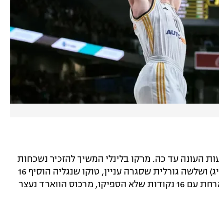
ת העונה עד כה. מרקו בלינלי המשיך להזכיר נשכחות
בגיל 37 עם 27 נקודות (שיא קריירה ביורוליג) ושלשה גורלית שסגרה עניין, טוקו שנגליה הוסיף 16
מול האקסית. צימ'ה מונקה הוביל את המארחת עם 16 נקודות שלא הספיקו, מרכוס הווארד נעצר