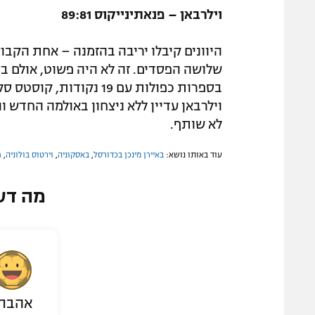
וילרבאן – פנאתינייקוס 89:81
היוונים קיבלו יריבה בהזמנה – אחת הקב
שלושה הפסדים. זה לא היה פשוט, אולם בס
לא שותף.
עוד באותו נושא:
באיירן מינכן בכדורסל
,
באסקוניה
,
וירטוס בולוניה
,
פ
מה דע
אהבת