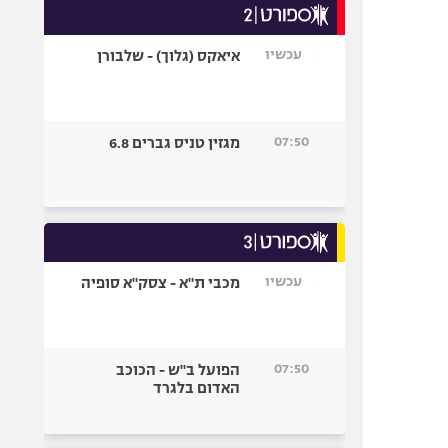
עכשיו
איאקס (גלוך) - שלבורן
07:50
מגזין טניס גברים 6.8
עכשיו
מכבי ת"א - צסק"א סופיה
07:50
הפועל ב"ש - הכוכב
האדום בלגרד