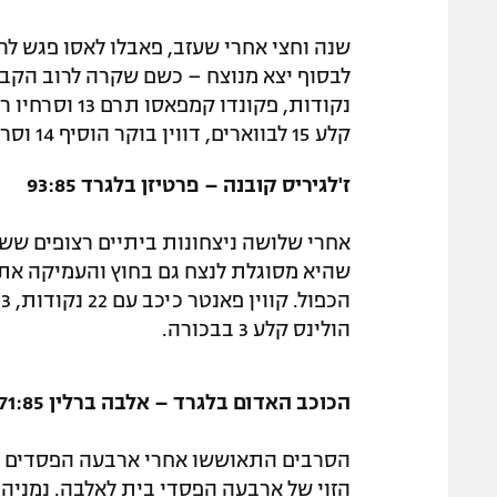
שנה וחצי אחרי שעזב, פאבלו לאסו פגש לר
קלע 15 לבווארים, דווין בוקר הוסיף 14 וסרג' איבקה הסתפק ב-6.
ז'לגיריס קובנה – פרטיזן בלגרד 93:85
אחרי שלושה ניצחונות ביתיים רצופים שש
שהיא מסוגלת לנצח גם בחוץ והעמיקה את
הולינס קלע 3 בבכורה.
הכוכב האדום בלגרד – אלבה ברלין 71:85
הסרבים התאוששו אחרי ארבעה הפסדים ב