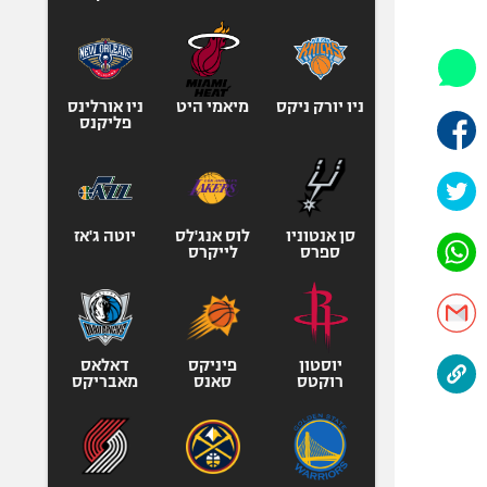
היאבקות WWE
אופניים
ספורט מוטורי
כדורמים
ניו יורק ניקס
מיאמי היט
ניו אורלינס
פליקנס
פוטבול אמריקאי NFL
בייסבול MLB
ספורט אתגרי
ואקסטרים
סן אנטוניו
לוס אנג'לס
יוטה ג'אז
ספרס
לייקרס
אומנויות לחימה
גיימינג E-Sports
יוסטון
פיניקס
דאלאס
רוקטס
סאנס
מאבריקס