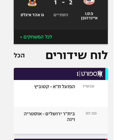
1
-
2
פ.ס.ו
הסתיים
גו אהד איגלס
איינדהובן
לכל המשחקים >
לוח שידורים
הכל
עכשיו
הפועל ת"א - קטוביץ
07:50
בית"ר ירושלים - אוסטריה
וינה