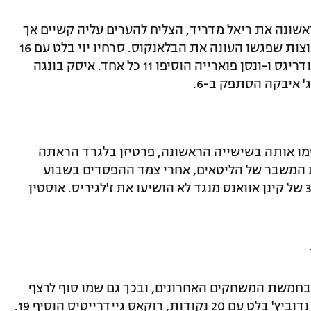
אשונה את ריאל מדריד, הצליח להערים עליה קשיים אך
לבסוף יצא מנוצח – כשם שקרה לרוב הקבוצות שפגשו העונה את הבלאנקוס. סרחיו יוי בלט עם 16
נקודות, פקונדו קמפאסו תרם 13 וסרחיו רודריגס ו-ונסן פוארייה הוסיפו 11 כל אחד. איסק בונגה
מו אותה בשישייה הראשונה, פרטיזן בלגרד הראתה
 המשבר של הליטאים, אחרי צמד ההפסדים בשבוע
הכפול. קווין פאנטר כיכב עם 22 נקודות, 33 של קינן אוואנס מנגד לא הושיעו את ז'לגיריס. אוסטין
חמשת המשחקים האחרונים, ובכך גם שמו סוף לרצף
הזוי של ארבעה הפסדי בית לאלבה. נמניה נדוביץ' בלט עם 20 נקודות, רוקאס גיידרייטיס הוסיף 19.