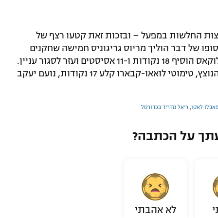
וצות החלשות במפעל – ובזכות זאת קטעו רצף של
ופו של דבר הוליך מריוס גריגוניס חמישה שחקנים
בספרות כפולות עם 19 נקודות, קוסטס סלוקאס הוסיף 18 נקודות ו-11 אסיסטים ועזר לסגור עניין.
וילרבאן עדיין ללא ניצחון באולמה החדש והנוצץ, טימוטי לואאו-קבארו קלע 17 נקודות, נועם יעקב
אבלו לאסו
,
ריאל מדריד בכדורסל
תך על הכתבה?
י
לא אהבתי