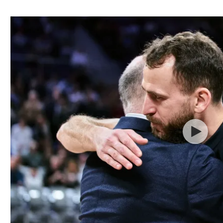
ל אביב
ליגה טורקית
תל אביב
ליגה סינית
חיפה
ליגה ברזילאית
באר שבע
ליגות נוספות
תניה
דה