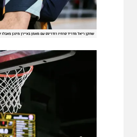
שחקן ריאל מדריד סרחיו רודריגס עם מאמן באיירן מינכן פאבלו ל