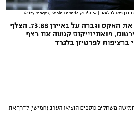
מינכן פאבלו לאסו
|
אימג'בנק GettyImages, Sonia Canada
אלופת אירופה פגשה לראשונה את האקס וגברה על באיירן 73:88. הצלף
פציץ 27 ב-81:91 של וירטוס, פנאתינייקוס קטעה את רצף
 ברציפות לפרטיזן בלגרד
חמישה משחקים נוספים הוציאו הערב (חמישי) לדרך את