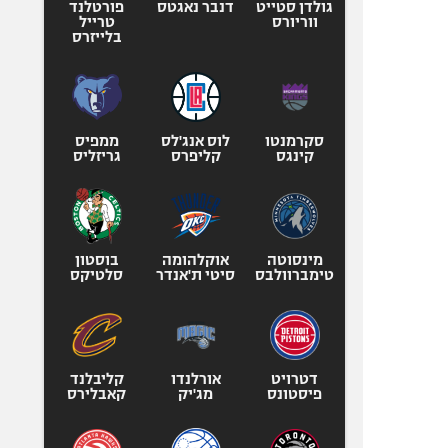
גולדן סטייט
דנבר נאגטס
פורטלנד
ווריורס
טרייל
בלייזרס
סקרמנטו
לוס אנג'לס
ממפיס
קינגס
קליפרס
גריזליס
מינסוטה
אוקלהומה
בוסטון
טימברוולבס
סיטי ת'אנדר
סלטיקס
דטרויט
אורלנדו
קליבלנד
פיסטונס
מג'יק
קאבלירס