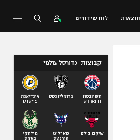
וצאות
לוח שידורים
כדורסל עולמי
ענפים נוספים
קבוצות
כדורסל עולמי
NBA
טניס
יורוליג
כדוריד
יורוקאפ
כדורעף
שחייה
וושינגטון
ברוקלין נטס
אינדיאנה
וויזארדס
פייסרס
ג'ודו
אגרוף
ספורט אולימפי
UFC
שיקגו בולס
שארלוט
מילווקי
הורנטס
באקס