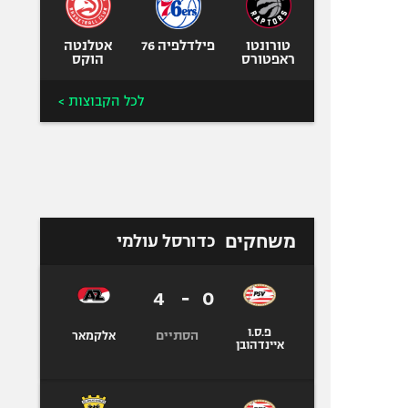
טורונטו
פילדלפיה 76
אטלנטה
ראפטורס
הוקס
לכל הקבוצות >
משחקים
כדורסל עולמי
4
-
0
פ.ס.ו
הסתיים
אלקמאר
איינדהובן