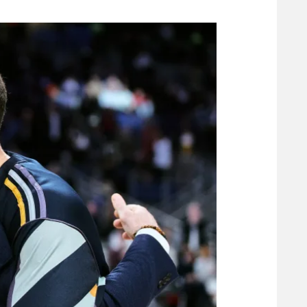
משתתפים וזוכים בפרסים
מכבי ת
הפועל 
תקנון משתתפים וזוכים בפרסים
הפועל 
תקנון עבור פעילות אלקטרה
הפועל 
תקנון עבור פעילות ספורט 1 – "מרלן"
מכבי נ
טניס
בני יהו
גיימינג E-Sports
תנאי שימוש
מדיניות פרטיות
תקנון פעילות ספורט 1
רשיון להקרנה פומבית לבית עסק
הצטרפות לחבילת הערוצים
לוח דרושים – ג'ובנט
תגיות