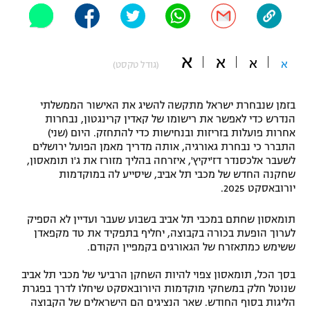
"מחצית בשכונה" – פודקאסט
אופניים
א
א
ספורט מוטורי
א
א
משתתפים וזוכים בפרסים
(גודל טקסט)
כדורמים
בזמן שנבחרת ישראל מתקשה להשיג את האישור הממשלתי
תקנון משתתפים וזוכים בפרסים
טניס
הנדרש כדי לאפשר את רישומו של קאדין קרינגטון, נבחרות
פוטבול אמריקאי NFL
אחרות פועלות בזריזות ובנחישות כדי להתחזק. היום (שני)
תקנון עבור פעילות אלקטרה
התברר כי נבחרת גאורגיה, אותה מדריך מאמן הפועל ירושלים
גיימינג E-Sports
לשעבר אלכסנדר דז'יקיץ', איזרחה בהליך מזורז את ג'ו תומאסון,
בייסבול MLB
תקנון עבור פעילות ספורט 1 – "מרלן"
שחקנה החדש של מכבי תל אביב, שיסייע לה במוקדמות
יורובאסקט 2025.
ספורט אתגרי ואקסטרים
תנאי שימוש
תומאסון שחתם במכבי תל אביב בשבוע שעבר ועדיין לא הספיק
אומנויות לחימה
לערוך הופעת בכורה בקבוצה, יחליף בתפקיד את טד מקפאדן
ששימש כמתאזרח של הגאורגים בקמפיין הקודם.
מדיניות פרטיות
גיימינג E-Sports
בסך הכל, תומאסון צפוי להיות השחקן הרביעי של מכבי תל אביב
שנוטל חלק במשחקי מוקדמות היורובאסקט שיחלו לדרך בפגרת
תקנון פעילות ספורט 1
הליגות בסוף החודש. שאר הנציגים הם הישראלים של הקבוצה