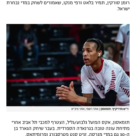
רומן סורקין, תמיר בלאט ורפי מנקו, שאמורים לשחק במדי נבחרת
רשיון להקרנה פומבית לבית עסק
ישראל.
הצטרפות לחבילת הערוצים
לוח דרושים – ג'ובנט
תגיות
המגזין
ד"ש מדז'יקיץ'. תומאסון
|
אתר רשמי, אתר פיב"א
תומאסון, אקס הפועל גלבוע/גליל, הצטרף למכבי תל אביב אחרי
פתיחת עונה טובה בגרנאדה הספרדית. בעבר שיחק הגארד בן
ה-30 גם במדי מנרסה, זניט סנט פטרסבורג ופרומיתאס.