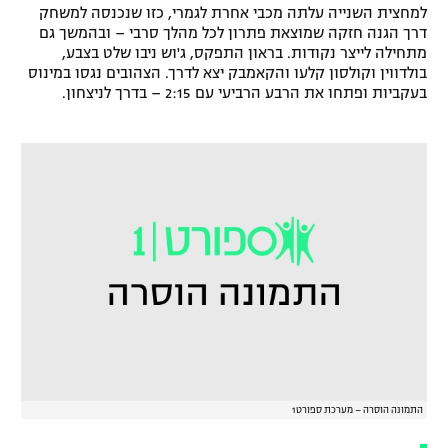
למחצית השנייה עלתה מכבי אחרת לגמרי, כזו שנכנסה למשחק
רשיון להקרנה פומבית לבית עסק
דרך הגנה חזקה שמוצאת פתרון לכל מהלך סרבי – ובהמשך גם
מתחילה לייצר נקודות. בראון התפקס, ג'וש ניבו שלט בצבע,
הצטרפות לחבילת הערוצים
בולדווין וקולסון קלעו והקאמבק יצא לדרך. הצהובים נגסו במינוס
בעקביות ופתחו את הרבע הרביעי עם 2:15 – בדרך לניצחון.
לוח דרושים – ג'ובנט
תגיות
המגזין
התמונה הוסרה – מערכת ספורט1