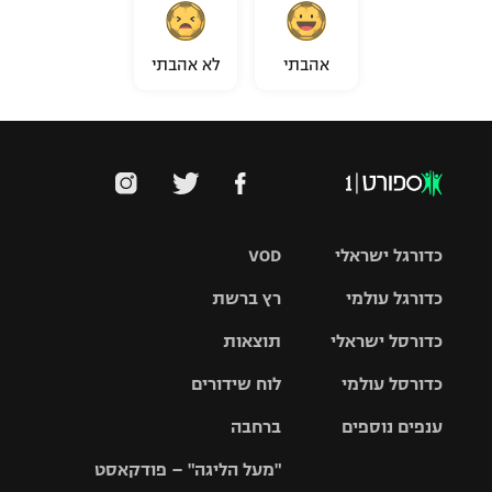
אהבתי
לא אהבתי
כדורגל ישראלי
VOD
כדורגל עולמי
רץ ברשת
ליגת העל
כדורסל ישראלי
תוצאות
ליגת
ליגה לאומית
האלופות
כדורסל עולמי
לוח שידורים
ליגת ווינר
סל
גביע הטוטו
ענפים נוספים
ברחבה
ליגה
NBA
אירופית
"מעל הליגה" – פודקאסט
ליגה לאומית
ליגיונרים
טניס