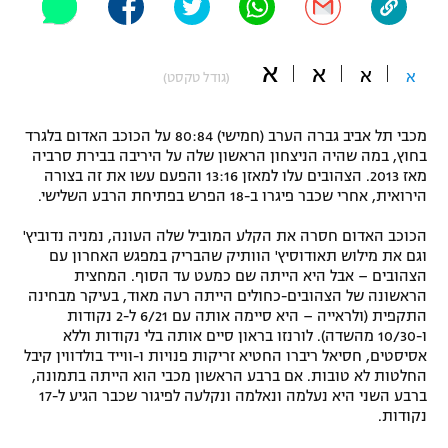
"מחצית בשכונה" – פודקאסט
אופניים
א
א
א
א
(גודל טקסט)
ספורט מוטורי
משתתפים וזוכים בפרסים
מכבי תל אביב גברה הערב (חמישי) 80:84 על הכוכב האדום בלגרד
כדורמים
תקנון משתתפים וזוכים בפרסים
בחוץ, במה שהיה הניצחון הראשון שלה על היריבה בבירת סרביה
טניס
מאז 2013. הצהובים עלו למאזן 13:16 והפעם עשו את זה בצורה
פוטבול אמריקאי NFL
הירואית, אחרי שכבר פיגרו ב-18 הפרש בפתיחת הרבע השלישי.
תקנון עבור פעילות אלקטרה
גיימינג E-Sports
בייסבול MLB
הכוכב האדום חסרה את הקלע המוביל שלה העונה, נמניה נדוביץ'
תקנון עבור פעילות ספורט 1 – "מרלן"
וגם את מילוש תאודוסיץ' הוותיק שהבריק במפגש האחרון עם
הצהובים – אבל היא הייתה שם כמעט עד הסוף. המחצית
ספורט אתגרי ואקסטרים
הראשונה של הצהובים-כחולים הייתה רעה מאוד, בעיקר מבחינה
תנאי שימוש
התקפית (ולראייה – היא סיימה אותה עם 6/21 ל-2 נקודות
אומנויות לחימה
ו-10/30 מהשדה). לורנזו בראון סיים אותה בלי נקודות וללא
אסיסטים, חסיאל ריברו החטיא זריקות פנויות ו-ווייד בולדווין קיבל
מדיניות פרטיות
החלטות לא טובות. אם ברבע הראשון מכבי הוא הייתה בתמונה,
גיימינג E-Sports
ברבע השני היא נעלמה ונאלמה ונקלעה לפיגור שכבר הגיע ל-17
נקודות.
תקנון פעילות ספורט 1