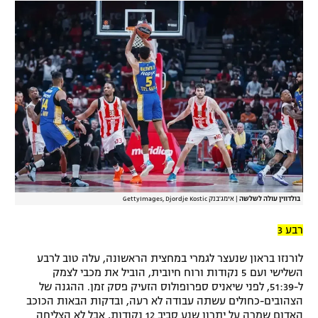
בולדווין עולה לשלשה
|
אימג'בנק GettyImages, Djordje Kostic
רבע 3
לורנזו בראון שנעצר לגמרי במחצית הראשונה, עלה טוב לרבע
השלישי ועם 5 נקודות ורוח חיובית, הוביל את מכבי לצמק
ל-51:39, לפני שיאניס ספרופולוס הזעיק פסק זמן. ההגנה של
הצהובים-כחולים עשתה עבודה לא רעה, ובדקות הבאות הכוכב
האדום שמרה על יתרון שנע סביב 12 נקודות, אבל לא הצליחה