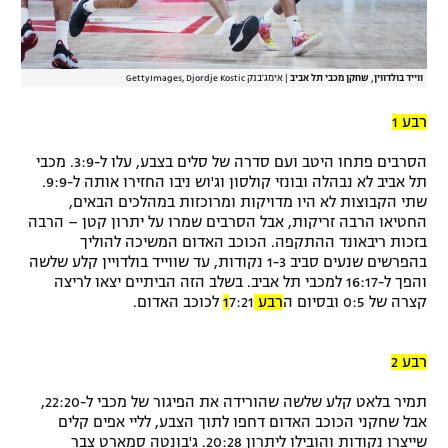
ווייד בולדווין, שחקן מכבי תל אביב
|
אימג'בנק GettyImages, Djordje Kostic
רבע 1
הסרבים פתחו היטב ועם סדרה של סלים בצבע, עלו ל-3:9. מכבי
תל אביב לא נבהלה ובונזי קולסון וג'וש ניבו החזירו אותה ל-9:9.
שתי הקבוצות לא היו מדויקות ומרוכזות במהלכים הבאים,
החטיאו הרבה זריקות, אבל הסרבים שמרו על יתרון קטן – הרבה
בזכות ריבאונד ההתקפה. הכוכב האדום המשיכה להוליך
בהפרשים שנעים סביב 1-3 נקודות, עד שווייד בולדויין קלע שלשה
והפך ל-16:17 למכבי תל אביב. בשלב הזה הביתיים יצאו לריצה
קצרה של 0:5 ובסיום ה
רבע 1
7:21 לכוכב האדום.
רבע 2
תמיר בלאט קלע שלשה שהורידה את הפיגור של מכבי ל-22:20,
אבל שחקני הכוכב האדום דחפו לתוך הצבע, לליי אפים קלים
שייצרו נקודות והובילו ליתרון 20:28. ג'בונטה סמארט צבר