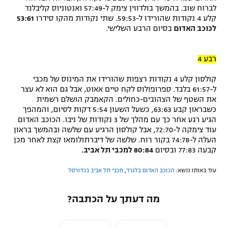
לברוח שוב. בהמשך בולדווין צימק ל-57:49 ואנטוניוס קליבלנד
קלע 4 נקודות שהורידו ל-59:53. שתי נקודות מהקו סידרו
53:61
לכוכב האדום
בסיום הרבע השלישי.
רבע 4
קולסון קלע 4 נקודות רצפות שהורידו את המינוס של מכבי
ל-61:57 בלבד. ספרופולוס לקח טיים אאוט, אבל גם הוא לא עצר
את השטף של הצהובים-כחולים. הקאמבק הושלם רשמית
כשבראון קבע 63:63, כשעל השעון 5:54 דקות לסיום, והמהפך
הגיע רגע אחר כך עם מהלך של 3 נקודות של ניבו. הכוכב האדום
עוד צימקה ל-72:70, אבל קולסון הרגיע עם שלשה ובהמשך בראון
העלה ל-74:78 בקור רוח. שלשה של דיברתולומאו קצת לאחר מכן
קבעה 77:83 ובסיום
80:84 למכבי תל אביב.
עוד באותו נושא:
הכוכב האדום בלגרד
,
מכבי תל אביב בכדורסל
מה דעתך על הכתבה?