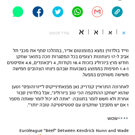
"מחצית בשכונה" – פודקאסט
אופניים
ספורט מוטורי
משתתפים וזוכים בפרסים
א
א
א
א
(גודל טקסט)
כדורמים
תקנון משתתפים וזוכים בפרסים
טניס
ווייד בולדווין נמצא במומנטום אדיר, במהלכו סחף את מכבי תל
פוטבול אמריקאי NFL
אביב ל-17 ניצחונות רצופים בכל המסגרות וזכה בתואר שחקן
תקנון עבור פעילות אלקטרה
חודש מרץ ביורוליג בזכות 18.4 נקודות, 4 ריבאונדים, 4.6 אסיסטים
ו-1.4 חטיפות בממוצע בשבועות שבהם ניצחו הצהובים חמישה
גיימינג E-Sports
בייסבול MLB
משישה משחקים במפעל.
תקנון עבור פעילות ספורט 1 – "מרלן"
ספורט אתגרי ואקסטרים
לאחרונה התראיין קנדריק נאן מפנאתינייקוס ל"יורוהופס" וטען
תנאי שימוש
שהוא "שחקן ההתקפה הכי טוב ביורוליג", אבל בולדווין סבור
אחרת ולא חשש לומר בתגובה: "אתה לא יכול לומר שאתה מספר
אומנויות לחימה
1 אם יש מסביבך שחקנים עם סטטיסטיקה טובה יותר".
מדיניות פרטיות
גיימינג E-Sports
WOW
תקנון פעילות ספורט 1
Euroleague "Beef" between Kendrick Nunn and Wade