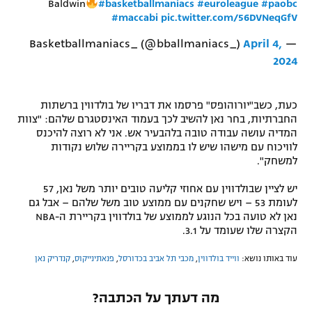
Baldwin
#basketballmaniacs
#euroleague
#paobc
רשיון להקרנה פומבית לבית עסק
#maccabi
pic.twitter.com/56DVNeqGfV
April 4,
— Basketballmaniacs_ (@bballmaniacs_)
הצטרפות לחבילת הערוצים
2024
לוח דרושים – ג'ובנט
כעת, כשב"יורוהופס" פרסמו את דבריו של בולדווין ברשתות
תגיות
החברתיות, בחר נאן להשיב לכך בעמוד האינסטגרם שלהם: "צוות
המדיה עושה עבודה טובה בלהבעיר אש. אני לא רוצה להיכנס
לוויכוח עם מישהו שיש לו בממוצע בקריירה שלוש נקודות
המגזין
למשחק".
יש לציין שבולדווין עם אחוזי קליעה טובים יותר משל נאן, 57
לעומת 53 – ויש שחקנים עם ממוצע טוב משל שלהם – אבל גם
נאן לא טועה בכל הנוגע לממוצע של בולדווין בקריירת ה-NBA
הקצרה שלו שעומד על 3.1.
עוד באותו נושא:
ווייד בולדווין
,
מכבי תל אביב בכדורסל
,
פנאתינייקוס
,
קנדריק נאן
מה דעתך על הכתבה?