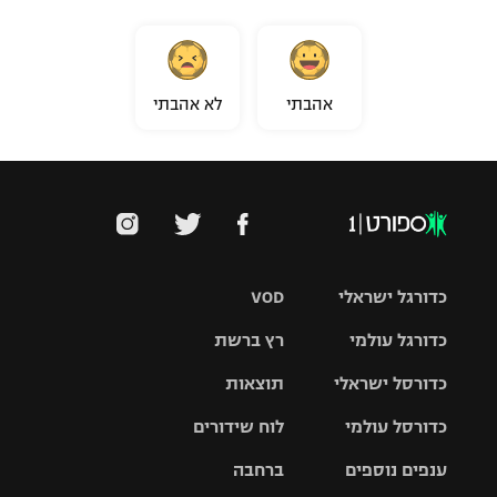
אהבתי
לא אהבתי
כדורגל ישראלי
VOD
כדורגל עולמי
רץ ברשת
ליגת העל
כדורסל ישראלי
תוצאות
ליגת
ליגה לאומית
האלופות
כדורסל עולמי
לוח שידורים
ליגת ווינר
סל
גביע הטוטו
ענפים נוספים
ברחבה
ליגה
NBA
אירופית