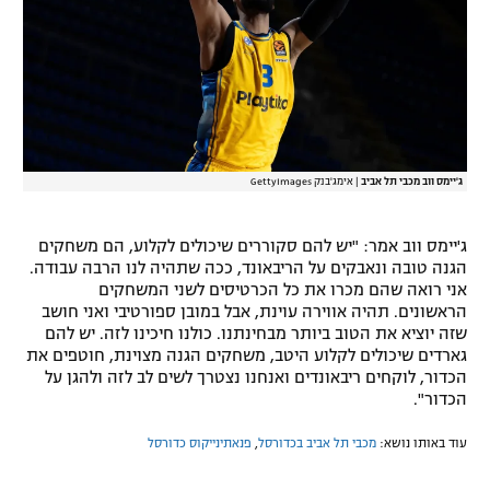
ג'יימס ווב מכבי תל אביב
|
אימג'בנק GettyImages
ג'יימס ווב אמר: "יש להם סקוררים שיכולים לקלוע, הם משחקים
הגנה טובה ונאבקים על הריבאונד, ככה שתהיה לנו הרבה עבודה.
אני רואה שהם מכרו את כל הכרטיסים לשני המשחקים
הראשונים. תהיה אווירה עוינת, אבל במובן ספורטיבי ואני חושב
שזה יוציא את הטוב ביותר מבחינתנו. כולנו חיכינו לזה. יש להם
גארדים שיכולים לקלוע היטב, משחקים הגנה מצוינת, חוטפים את
הכדור, לוקחים ריבאונדים ואנחנו נצטרך לשים לב לזה ולהגן על
הכדור".
עוד באותו נושא:
מכבי תל אביב בכדורסל
,
פנאתינייקוס כדורסל