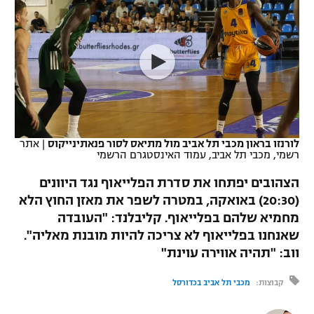
כדורסל נשים
נבחרת ישראל
יורוליג
ליגה ספרדית
טניס
VOD
מכבי תל אביב
מכבי חיפה
יורוקאפ
ליגה איטלקית
כדוריד
הפועל חולון
בית"ר ירושלים
רץ ברשת
ליגה צרפתית
כדורעף
הפועל ירושלים
מכבי תל אביב
ליגה הולנדית
שחייה
תוצאות
לורנזו בראון מכבי תל אביב מול מתיאס לסור פנאתינייקוס
|
אתר
דני אבדיה
הפועל תל אביב
רשמי, מכבי תל אביב, עמוד האינסטגרם הרשמי
ליגה טורקית
ג'ודו
הצהובים יפתחו את סדרת הפלייאוף נגד היוונים
הפועל חיפה
לוח שידורים
(20:30) באואקה, במטרה לשפר את מאזן החוץ הלא
ליגה סינית
אגרוף
מחמיא שלהם בפלייאוף. קליבלנד: "העובדה
הפועל באר שבע
ליגה ברזילאית
שאנחנו בפלייאוף לא צריכה להיות מובנת מאליה".
ברחבה
ספורט אולימפי
ווב: "תהיה אווירה עוינת"
מכבי נתניה
ליגות נוספות
UFC
קבוצות:
מכבי תל אביב בכדורסל
"מעל הליגה" – פודקאסט
בני יהודה
היאבקות WWE