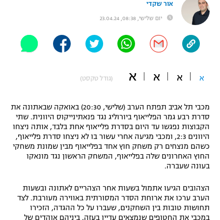
אור שקדי
"מחצית בשכונה" – פודקאסט
יום שלישי, 08:38, 23.04.24
אופניים
ספורט מוטורי
משתתפים וזוכים בפרסים
כדורמים
א
א
תקנון משתתפים וזוכים בפרסים
א
א
טניס
(גודל טקסט)
פוטבול אמריקאי NFL
תקנון עבור פעילות אלקטרה
מכבי תל אביב תפתח הערב (שלישי, 20:30) באואקה שבאתונה את
גיימינג E-Sports
בייסבול MLB
סדרת רבע גמר הפלייאוף ביורוליג נגד פנאתינייקוס היוונית. שתי
תקנון עבור פעילות ספורט 1 – "מרלן"
הקבוצות נפגשו עד היום בסדרת פלייאוף אחת בלבד, אותה ניצחו
היוונים 2:3, ומכבי מגיעה אחרי עשור בו לא ניצחו סדרת פלייאוף,
ספורט אתגרי ואקסטרים
תנאי שימוש
כשהם מנצחים רק משחק חוץ אחד בפלייאוף מבין שמונת משחקי
החוץ האחרונים שלה בפלייאוף, המשחק הראשון נגד מונאקו
אומנויות לחימה
בעונה שעברה.
מדיניות פרטיות
גיימינג E-Sports
הצהובים הגיעו אתמול בשעות אחר הצהריים לאתונה ובשעות
הערב ערכו את ארוחת הסדר המסורתית באווירה מעורבת. לצד
תחושות טובות בין השחקנים, שעברו על כל ההגדה, הזכירו
תקנון פעילות ספורט 1
במכבי את החטופים שנמצאים עדיין בעזה, ביניהם אוהדים של