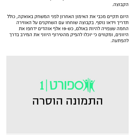
הקבוצה.
רשיון להקרנה פומבית לבית עסק
היום תקיים מכבי את האימון האחרון לפני המשחק באואקה, כולל
הצטרפות לחבילת הערוצים
תדריך וידאו נוסף. בקבוצה שוחחו עם השחקנים על האווירה
החמה שצפויה להיות באולם, כש-19 אלף אוהדים ידחפו את
היוונים, ומקווים כי יוכלו להפיק מהטירוף היווני את המירב בדרך
לוח דרושים – ג'ובנט
להפתעה.
תגיות
המגזין