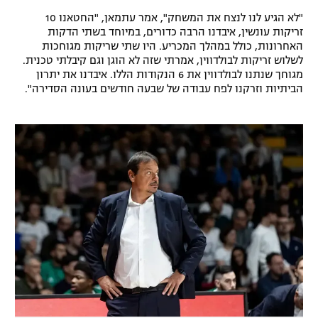
רשיון להקרנה פומבית לבית עסק
"לא הגיע לנו לנצח את המשחק", אמר עתמאן, "החטאנו 10
זריקות עונשין, איבדנו הרבה כדורים, במיוחד בשתי הדקות
האחרונות, כולל במהלך המכריע. היו שתי שריקות מגוחכות
הצטרפות לחבילת הערוצים
לשלוש זריקות לבולדווין, אמרתי שזה לא הוגן וגם קיבלתי טכנית.
מגוחך שנתנו לבולדווין את 6 הנקודות הללו. איבדנו את יתרון
לוח דרושים – ג'ובנט
הביתיות וזרקנו לפח עבודה של שבעה חודשים בעונה הסדירה".
תגיות
המגזין