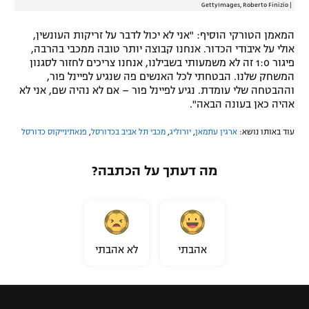
GettyImages, Roberto Finizio
|
המאמן הטורקי הוסיף: "אני לא יכול לדבר על זריקות העונשין,
אולי על איבודי הכדור. אנחנו קבוצה יותר טובה ממכבי בהרבה,
פיגור 1:0 זה לא משמעותי בשבילנו, אנחנו צריכים לחזור לסגנון
המשחק שלנו. הבטחתי לכל האנשים פה שנגיע לפיינל פור,
וההבטחה שלי עומדת. נגיע לפיינל פור – אם לא נהיה שם, אני לא
אהיה כאן בעונה הבאה".
עוד באותו נושא:
ארגין עתמאן
,
יורוליג
,
מכבי תל אביב בכדורסל
,
פנאתינייקוס כדורסל
מה דעתך על הכתבה?
אהבתי
לא אהבתי