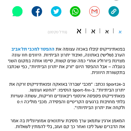
"מחצית בשכונה" – פודקאסט
אופניים
ספורט מוטורי
משתתפים וזוכים בפרסים
א
א
א
א
(גודל טקסט)
כדורמים
תקנון משתתפים וזוכים בפרסים
טניס
בפנאתינייקוס קיבלו באכזה עצומה את
ההפסד למכבי תל אביב
פוטבול אמריקאי NFL
הערב (שלישי) באתונה, ואיבוד יתרון הביתיות. היוונים חוו עונה
תקנון עבור פעילות אלקטרה
מצוינת ביורוליג אחרי כמה שנים קשות, סיימו אותה במקום השני
בטבלה – אבל ההפסד היום "זרק את יתרון הביתיות", כפי שכתבו
גיימינג E-Sports
בייסבול MLB
בתקשורת היוונית.
תקנון עבור פעילות ספורט 1 – "מרלן"
ספורט אתגרי ואקסטרים
ב-Sport24 נכתב: "מכבי 'שברה' באואקה ופנאתינייקוס זרקה את
תנאי שימוש
יתרון הביתיות". ב-Sport-fm הוסיפו: "החטא ועונשו.
פנאתינייקוס פספסה אינסוף ריבאונדים וזריקות, עשתה טעויות
אומנויות לחימה
בלתי מחויבות ברגעים הקריטיים והפסידה. מכבי מוליכה 0:1
מדיניות פרטיות
ולקחה את יתרון הביתיות!".
גיימינג E-Sports
המאמן ארגין עתמאן ערך מסיבת עיתונאים אמוציונלית בה אמר
תקנון פעילות ספורט 1
את הדברים שעל ליבו ואחר כך קם ועזב, בלי להמתין לשאלות.