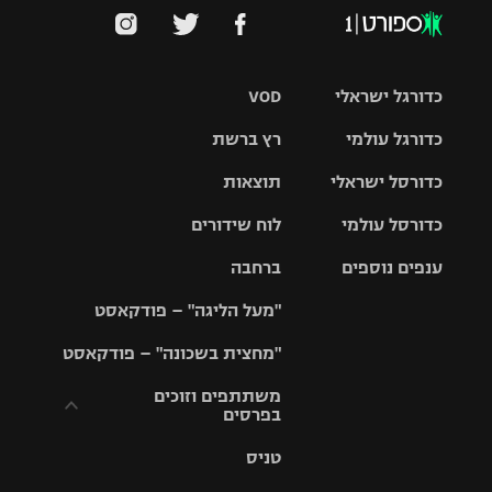
כדורגל ישראלי
VOD
כדורגל עולמי
רץ ברשת
ליגת העל
כדורסל ישראלי
תוצאות
ליגת
ליגה לאומית
האלופות
כדורסל עולמי
לוח שידורים
ליגת ווינר
סל
גביע הטוטו
ענפים נוספים
ברחבה
ליגה
NBA
אירופית
"מעל הליגה" – פודקאסט
ליגה לאומית
ליגיונרים
טניס
יורוליג
ליגה אנגלית
"מחצית בשכונה" – פודקאסט
כדורסל נשים
גביע המדינה
כדוריד
יורוקאפ
ליגה גרמנית
משתתפים וזוכים
בפרסים
מכבי תל
נבחרת
כדורעף
אביב
ישראל
ליגה
טניס
ספרדית
תקנון משתתפים
שחייה
הפועל חולון
מכבי חיפה