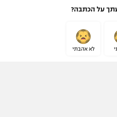
תך על הכתבה?
י
לא אהבתי