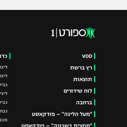
VOD
כדו
רץ ברשת
ליגת
ליגה
תוצאות
גביע
לוח שידורים
ליגי
ברחבה
גביע
נבחר
"מעל הליגה" – פודקאסט
מכבי
"מחצית בשכונה" – פודקאסט