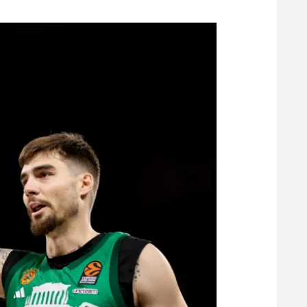
משתתפים וזוכים בפרסים
מכבי ת
הפועל 
תקנון משתתפים וזוכים בפרסים
הפועל 
תקנון עבור פעילות אלקטרה
הפועל 
תקנון עבור פעילות ספורט 1 – "מרלן"
מכבי נ
טניס
בני יהו
גיימינג E-Sports
תנאי שימוש
מדיניות פרטיות
תקנון פעילות ספורט 1
רשיון להקרנה פומבית לבית עסק
הצטרפות לחבילת הערוצים
לוח דרושים – ג'ובנט
תגיות