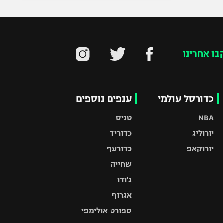
בו אחרינו
כדורסל עולמי
ענפים נוספים
NBA
טניס
יורוליג
כדוריד
יורוקאפ
כדורעף
שחייה
ג'ודו
אגרוף
ספורט אולימפי