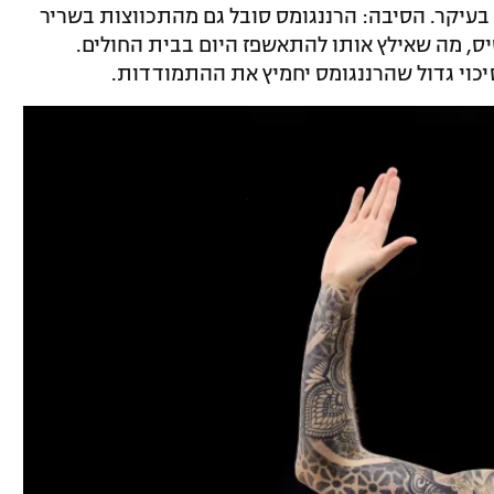
יקר. הסיבה: הרננגומס סובל גם מהתכווצות בשריר
ס, מה שאילץ אותו להתאשפז היום בבית החולים.
כוי גדול שהרננגומס יחמיץ את ההתמודדות.