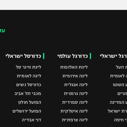
עק
רגל ישראלי
כדורגל עולמי
כדורסל ישראלי
 העל
ליגת האלופות
ליגת ווינר סל
 לאומית
ליגה אירופית
ליגה לאומית
 הטוטו
ליגה אנגלית
כדורסל נשים
ונרים
ליגה גרמנית
מכבי תל אביב
 המדינה
ליגה ספרדית
הפועל חולון
ת ישראל
ליגה איטלקית
הפועל ירושלים
 חיפה
ליגה צרפתית
דני אבדיה