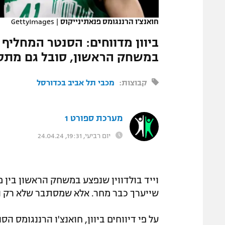
המגזין
חואנצ'ו הרננגומס פנאתינייקוס
|
GettyImages
ביוון מדווחים: הסנטר המחליף
במשחק הראשון, סובל גם מתסמ
קבוצות:
מכבי תל אביב בכדורסל
מערכת ספורט 1
יום רביעי, 19:31, 24.04.24
וייד בולדווין שנפצע במשחק הראשון בין 
שייערך כבר מחר. אלא שמסתבר שלא רק ה
על פי דיווחים ביוון, חואנצ'ו הרננגומס 