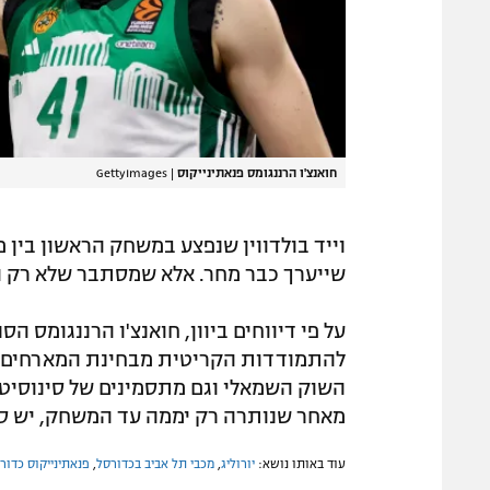
חואנצ'ו הרננגומס פנאתינייקוס
|
GettyImages
וייד בולדווין שנפצע במשחק הראשון בין 
שייערך כבר מחר. אלא שמסתבר שלא רק ה
על פי דיווחים ביוון, חואנצ'ו הרננגומס 
להתמודדות הקריטית מבחינת המארחים בע
השוק השמאלי וגם מתסמינים של סינוסיטי
מאחר שנותרה רק יממה עד המשחק, יש סי
עוד באותו נושא:
יורוליג
,
מכבי תל אביב בכדורסל
,
פנאתינייקוס כדור