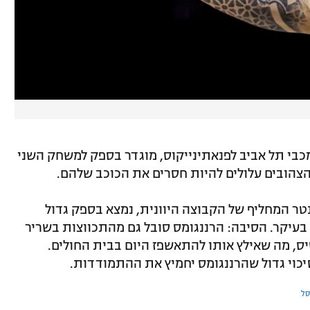
מכבי תל אביב לפנאתינייקוס, מוגדר בספק למשחק השני
צהובים עלולים להיות חסרים את הכוכב שלהם.
הסנטר המחליף של הקבוצה היוונית, נמצא בספק גדול
יקר. הסיבה: הרננגומס סובל גם מהתכווצות בשריר
ס, מה שאילץ אותו להתאשפז היום בבית החולים.
כוי גדול שהרננגומס יחמיץ את ההתמודדות.
סל