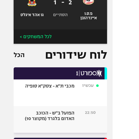
1
-
2
פ.ס.ו
הסתיים
גו אהד איגלס
איינדהובן
לכל המשחקים >
לוח שידורים
הכל
עכשיו
מכבי ת"א - צסק"א סופיה
22:50
הפועל ב"ש - הכוכב
האדום בלגרד (מקוצר 10)