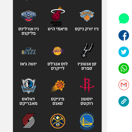
היאבקות WWE
אופניים
ספורט מוטורי
כדורמים
ניו יורק ניקס
מיאמי היט
ניו אורלינס
פליקנס
פוטבול אמריקאי NFL
בייסבול MLB
ספורט אתגרי
ואקסטרים
סן אנטוניו
לוס אנג'לס
יוטה ג'אז
ספרס
לייקרס
אומנויות לחימה
גיימינג E-Sports
יוסטון
פיניקס
דאלאס
רוקטס
סאנס
מאבריקס