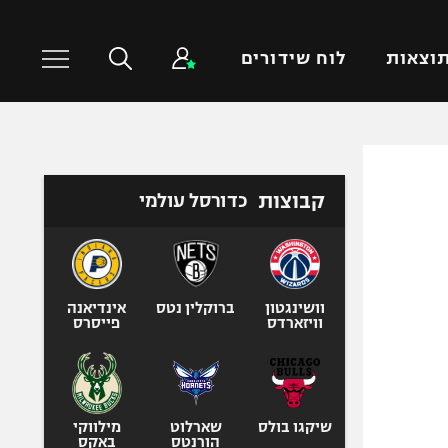
וצאות
לוח שידורים
כדורסל עולמי
ענפים נוספים
קבוצות
כדורסל עולמי
NBA
טניס
יורוליג
כדוריד
יורוקאפ
כדורעף
שחייה
וושינגטון
ברוקלין נטס
אינדיאנה
וויזארדס
פייסרס
ג'ודו
אגרוף
ספורט אולימפי
UFC
שיקגו בולס
שארלוט
מילווקי
הורנטס
באקס