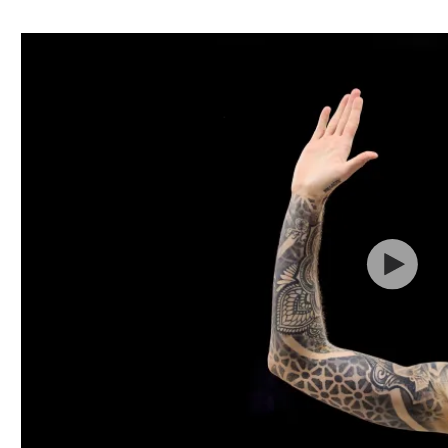
ל אביב
ליגה טורקית
תל אביב
ליגה סינית
חיפה
ליגה ברזילאית
באר שבע
ליגות נוספות
תניה
דה