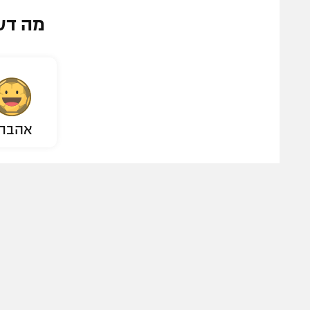
מה דע
אהבת