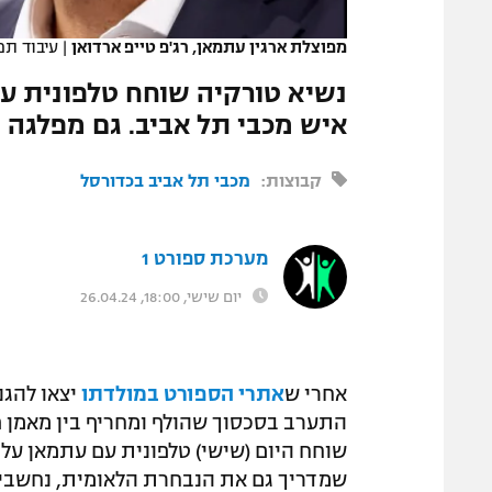
המגזין
מפוצלת ארגין עתמאן, רג'פ טייפ ארדואן
|
עיבוד תמונה, y Images
נשיא טורקיה שוחח טלפונית עם
איש מכבי תל אביב. גם מפלגה
קבוצות:
מכבי תל אביב בכדורסל
מערכת ספורט 1
יום שישי, 18:00, 26.04.24
אחרי ש
אתרי הספורט במולדתו
יצאו להג
התערב בסכסוך שהולף ומחריף בין מאמן פנ
שוחח היום (שישי) טלפונית עם עתמאן על
שמדריך גם את הנבחרת הלאומית, נחשבים