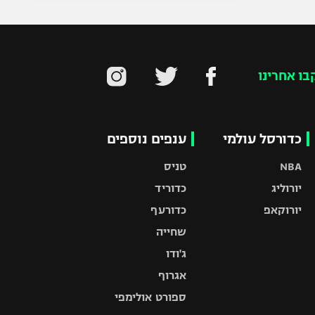
בו אחרינו
כדורסל עולמי
ענפים נוספים
NBA
טניס
יורוליג
כדוריד
יורוקאפ
כדורעף
שחייה
ג'ודו
אגרוף
ספורט אולימפי