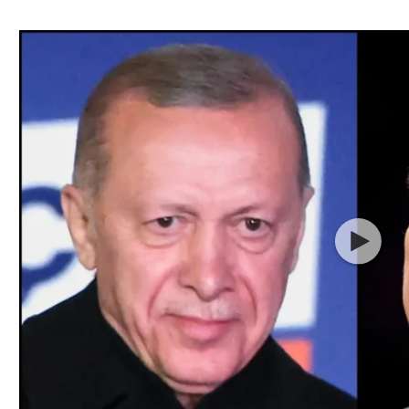
ל אביב
ליגה טורקית
תל אביב
ליגה סינית
חיפה
ליגה ברזילאית
באר שבע
ליגות נוספות
תניה
דה