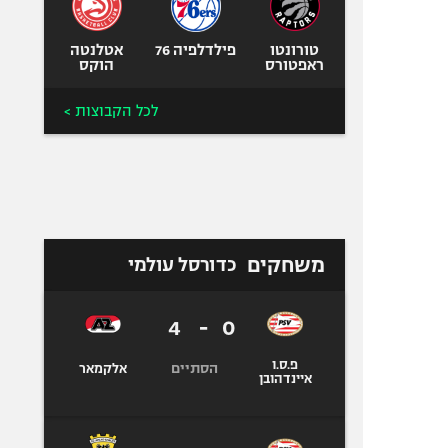
טורונטו
פילדלפיה 76
אטלנטה
ראפטורס
הוקס
לכל הקבוצות >
משחקים
כדורסל עולמי
4
-
0
פ.ס.ו
הסתיים
אלקמאר
איינדהובן