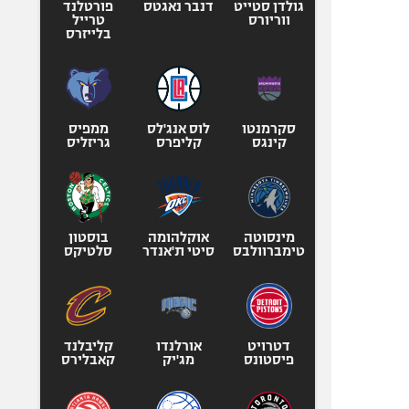
גולדן סטייט
דנבר נאגטס
פורטלנד
ווריורס
טרייל
בלייזרס
סקרמנטו
לוס אנג'לס
ממפיס
קינגס
קליפרס
גריזליס
מינסוטה
אוקלהומה
בוסטון
טימברוולבס
סיטי ת'אנדר
סלטיקס
דטרויט
אורלנדו
קליבלנד
פיסטונס
מג'יק
קאבלירס