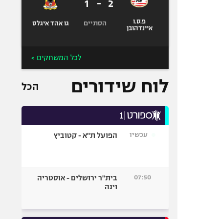
1
-
2
פ.ס.ו
הסתיים
גו אהד איגלס
איינדהובן
לכל המשחקים >
לוח שידורים
הכל
עכשיו
הפועל ת"א - קטוביץ
07:50
בית"ר ירושלים - אוסטריה
וינה