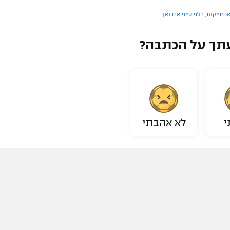
תינייקוס
,
רג'פ טייפ ארדואן
תך על הכתבה?
י
לא אהבתי