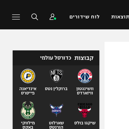
וצאות
לוח שידורים
כדורסל עולמי
ענפים נוספים
קבוצות
כדורסל עולמי
NBA
טניס
יורוליג
כדוריד
יורוקאפ
כדורעף
שחייה
וושינגטון
ברוקלין נטס
אינדיאנה
וויזארדס
פייסרס
ג'ודו
אגרוף
ספורט אולימפי
UFC
שיקגו בולס
שארלוט
מילווקי
הורנטס
באקס