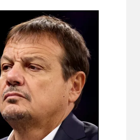
משתתפים וזוכים בפרסים
מכבי ת
הפועל 
תקנון משתתפים וזוכים בפרסים
הפועל 
תקנון עבור פעילות אלקטרה
הפועל 
תקנון עבור פעילות ספורט 1 – "מרלן"
מכבי נ
טניס
בני יהו
גיימינג E-Sports
תנאי שימוש
מדיניות פרטיות
תקנון פעילות ספורט 1
רשיון להקרנה פומבית לבית עסק
הצטרפות לחבילת הערוצים
לוח דרושים – ג'ובנט
תגיות