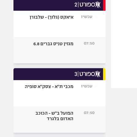
עכשיו
איאקס (גלוך) - שלבורן
07:50
מגזין טניס גברים 6.8
עכשיו
מכבי ת"א - צסק"א סופיה
07:50
הפועל ב"ש - הכוכב
האדום בלגרד