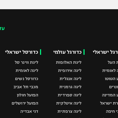
עק
רגל ישראלי
כדורגל עולמי
כדורסל ישראלי
 העל
ליגת האלופות
ליגת ווינר סל
 לאומית
ליגה אירופית
ליגה לאומית
 הטוטו
ליגה אנגלית
כדורסל נשים
ונרים
ליגה גרמנית
מכבי תל אביב
 המדינה
ליגה ספרדית
הפועל חולון
ת ישראל
ליגה איטלקית
הפועל ירושלים
 חיפה
ליגה צרפתית
דני אבדיה