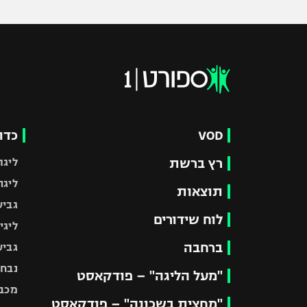
VOD
כדו
רץ ברשת
ליגת
ליגה
תוצאות
גביע
לוח שידורים
ליגי
ברחבה
גביע
נבחר
"מעל הליגה" – פודקאסט
מכבי
"מחצית בשכונה" – פודקאסט