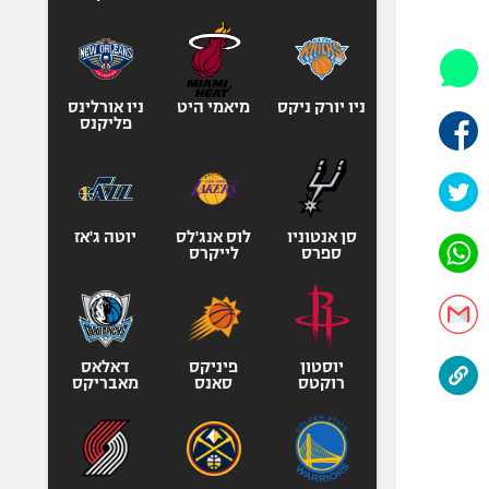
היאבקות WWE
אופניים
ספורט מוטורי
כדורמים
ניו יורק ניקס
מיאמי היט
ניו אורלינס
פליקנס
פוטבול אמריקאי NFL
בייסבול MLB
ספורט אתגרי
ואקסטרים
סן אנטוניו
לוס אנג'לס
יוטה ג'אז
ספרס
לייקרס
אומנויות לחימה
גיימינג E-Sports
יוסטון
פיניקס
דאלאס
רוקטס
סאנס
מאבריקס