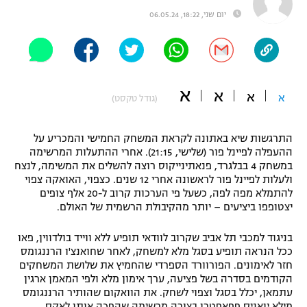
יום שני, 18:22, 06.05.24
"מחצית בשכונה" – פודקאסט
אופניים
ספורט מוטורי
משתתפים וזוכים בפרסים
א
א
כדורמים
א
א
(גודל טקסט)
תקנון משתתפים וזוכים בפרסים
טניס
פוטבול אמריקאי NFL
תקנון עבור פעילות אלקטרה
התרגשות שיא באתונה לקראת המשחק החמישי והמכריע על
ההעפלה לפיינל פור (שלישי, 21:15). אחרי ההתעלות המרשימה
גיימינג E-Sports
בייסבול MLB
במשחק 4 בבלגרד, פנאתינייקוס רוצה להשלים את המשימה, לנצח
תקנון עבור פעילות ספורט 1 – "מרלן"
ולעלות לפיינל פור לראשונה אחרי 12 שנים. כצפוי, האואקה צפוי
ספורט אתגרי ואקסטרים
להתמלא מפה לפה, כשעל פי הערכות קרוב ל-20 אלף צופים
תנאי שימוש
יצטופפו ביציעים – יותר מהקיבולת הרשמית של האולם.
אומנויות לחימה
בניגוד למכבי תל אביב שקרוב לוודאי תופיע ללא ווייד בולדווין, פאו
מדיניות פרטיות
ככל הנראה תופיע בסגל מלא למשחק, לאחר שחואנצ'ו הרננגומס
גיימינג E-Sports
חזר לאימונים. הפורוורד הספרדי שהחמיץ את שלושת המשחקים
הקודמים בסדרה בשל פציעה, ערך אימון מלא ולפי המאמן ארגין
תקנון פעילות ספורט 1
עתמאן, יכלל בסגל וצפוי לשחק. את הוואקום שהותיר הרננגומס
מילא יואניס פפאפטרו בצורה מרשימה שהפכה אותו לאקס