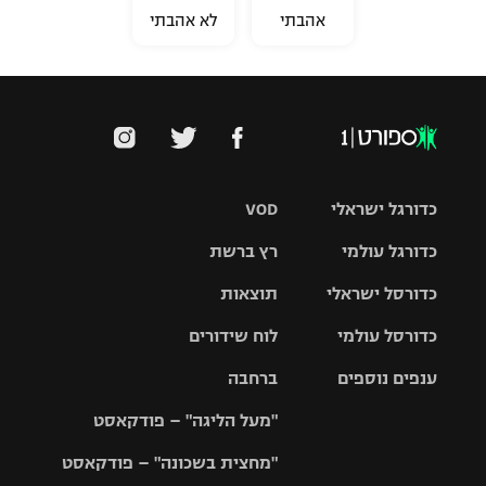
אהבתי
לא אהבתי
כדורגל ישראלי
VOD
כדורגל עולמי
רץ ברשת
ליגת העל
כדורסל ישראלי
תוצאות
ליגת
ליגה לאומית
האלופות
כדורסל עולמי
לוח שידורים
ליגת ווינר
סל
גביע הטוטו
ענפים נוספים
ברחבה
ליגה
NBA
אירופית
"מעל הליגה" – פודקאסט
ליגה לאומית
ליגיונרים
טניס
יורוליג
ליגה אנגלית
"מחצית בשכונה" – פודקאסט
כדורסל נשים
גביע המדינה