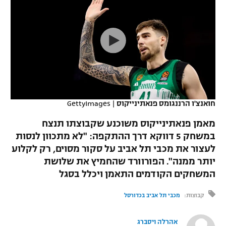
כדורסל נשים
נבחרת ישראל
יורוליג
ליגה ספרדית
טניס
VOD
מכבי תל אביב
מכבי חיפה
יורוקאפ
ליגה איטלקית
כדוריד
הפועל חולון
בית"ר ירושלים
רץ ברשת
ליגה צרפתית
כדורעף
הפועל ירושלים
מכבי תל אביב
ליגה הולנדית
שחייה
תוצאות
חואנצ'ו הרננגומס פנאתינייקוס
|
GettyImages
דני אבדיה
הפועל תל אביב
ליגה טורקית
מאמן פנאתינייקוס משוכנע שקבוצתו תנצח
ג'ודו
הפועל חיפה
במשחק 5 דווקא דרך ההתקפה: "לא מתכוון לנסות
לוח שידורים
ליגה סינית
לעצור את מכבי תל אביב על סקור מסוים, רק לקלוע
אגרוף
הפועל באר שבע
יותר ממנה". הפורוורד שהחמיץ את שלושת
ליגה ברזילאית
ברחבה
המשחקים הקודמים התאמן ויכלל בסגל
ספורט אולימפי
מכבי נתניה
ליגות נוספות
קבוצות:
מכבי תל אביב בכדורסל
UFC
"מעל הליגה" – פודקאסט
בני יהודה
אהרלה ויסברג
היאבקות WWE