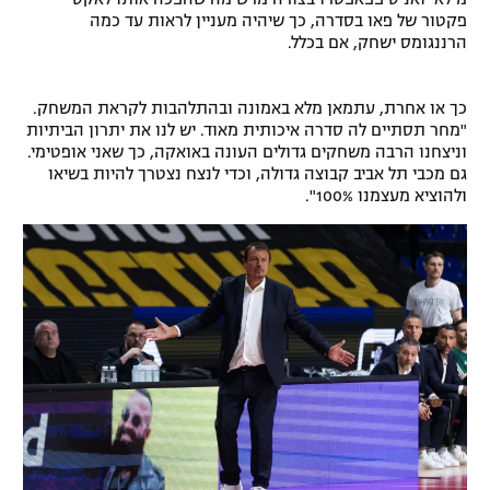
פקטור של פאו בסדרה, כך שיהיה מעניין לראות עד כמה
רשיון להקרנה פומבית לבית עסק
הרננגומס ישחק, אם בכלל.
הצטרפות לחבילת הערוצים
כך או אחרת, עתמאן מלא באמונה ובהתלהבות לקראת המשחק.
"מחר תסתיים לה סדרה איכותית מאוד. יש לנו את יתרון הביתיות
לוח דרושים – ג'ובנט
וניצחנו הרבה משחקים גדולים העונה באואקה, כך שאני אופטימי.
גם מכבי תל אביב קבוצה גדולה, וכדי לנצח נצטרך להיות בשיאו
תגיות
ולהוציא מעצמנו 100%".
המגזין