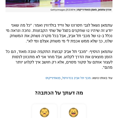
ארגין עתמאן, מאמן פנאתינייקוס
|
אימג'בנק GettyImages
עתמאן נשאל לגבי חסרונו של ווייד בולדווין ואמר: "כל מה שאני
יודע זה שיהיו 12 שחקנים בסגל של שתי הקבוצות. נחכה ונראה מי
נכלל ב-12 של מכבי תל אביב, אבל בכל מקרה נשחק את המשחק
שלנו, כך שלא ממש אכפת לי מי משחק אצלם ומי לא".
עתמאן הוסיף: "מכבי תל אביב קבוצת התקפה טובה מאוד, הם כל
הזמן מוצאים את הדרך לקלוע. אבל מחר אני לא מתכוון לנסות
לעצור אותם על סקור מסוים, אלא רק חושב איך לקלוע יותר
מהם".
עוד באותו נושא:
מכבי תל אביב בכדורסל
,
פנאתינייקוס
מה דעתך על הכתבה?