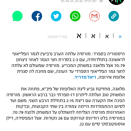
יום רביעי, 23:36, 05.06.24
"מחצית בשכונה" – פודקאסט
אופניים
ספורט מוטורי
משתתפים וזוכים בפרסים
א
א
א
א
(גודל טקסט)
כדורמים
תקנון משתתפים וזוכים בפרסים
טניס
היסטוריה בספרד: מורסיה עלתה הערב (רביעי) לגמר הפלייאוף
פוטבול אמריקאי NFL
תקנון עבור פעילות אלקטרה
לראשונה בתולדותיה, עם 2:3 בסדרת חצי הגמר לאחר ניצחון
70:79 אצל מלאגה במשחק המכריע. מורסיה שמעולם לא עלתה
גיימינג E-Sports
בייסבול MLB
לחצי גמר הפלייאוף הספרדי עד העונה, שם מחכה לה סגנית
תקנון עבור פעילות ספורט 1 – "מרלן"
אלופת אירופה,
ריאל מדריד
.
ספורט אתגרי ואקסטרים
תנאי שימוש
מלאגה, מחזיקת גביע ליגת האלופות של פיב"א, פתחה את
המשחק טוב ועלתה ליתרון דו-ספרתי כבר ברבע הראשון. מורסיה
אומנויות לחימה
הפכה את הקערה עם ריצת 2:15 בתחילת הרבע השני. משם ועד
לסיום ההתמודדות הייתה צמודה בין שתי הקבוצות, ובדקות
מדיניות פרטיות
גיימינג E-Sports
האחרונות מורסיה הצליחה להשתלט על המשחק ולנצח 70:79.
במורסיה בלט רודיונס קורוקס עם 26 נקודות. אצל המפסידה, דילן
אוסטקובסקי סיים עם 22.
תקנון פעילות ספורט 1