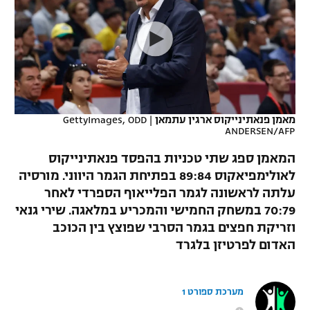
כדורסל נשים
נבחרת ישראל
יורוליג
ליגה ספרדית
טניס
VOD
מכבי תל אביב
מכבי חיפה
יורוקאפ
ליגה איטלקית
כדוריד
הפועל חולון
בית"ר ירושלים
רץ ברשת
ליגה צרפתית
כדורעף
הפועל ירושלים
מכבי תל אביב
מאמן פנאתינייקוס ארגין עתמאן
|
GettyImages, ODD
ANDERSEN/AFP
ליגה הולנדית
שחייה
תוצאות
דני אבדיה
הפועל תל אביב
המאמן ספג שתי טכניות בהפסד פנאתינייקוס
ליגה טורקית
ג'ודו
לאולימפיאקוס 89:84 בפתיחת הגמר היווני. מורסיה
הפועל חיפה
לוח שידורים
עלתה לראשונה לגמר הפלייאוף הספרדי לאחר
ליגה סינית
אגרוף
70:79 במשחק החמישי והמכריע במלאגה. שירי גנאי
הפועל באר שבע
וזריקת חפצים בגמר הסרבי שפוצץ בין הכוכב
ליגה ברזילאית
ברחבה
ספורט אולימפי
האדום לפרטיזן בלגרד
מכבי נתניה
ליגות נוספות
UFC
"מעל הליגה" – פודקאסט
בני יהודה
מערכת ספורט 1
היאבקות WWE