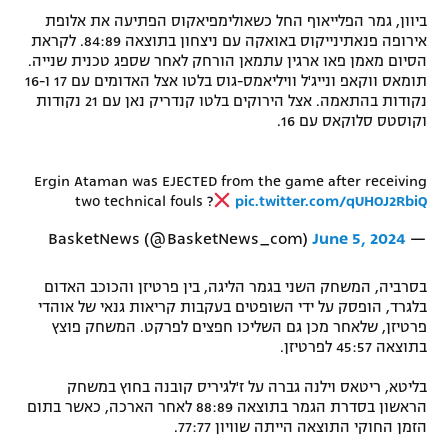
ביוון, גמר הפלייאוף החל כשאולימפיאקוס הפתיעה את אלופת
רשיון להקרנה פומבית לבית עסק
אירופה פנאתינייקוס באואקה עם ניצחון בתוצאה 84:89. לקראת
הסיום מאמן פאו ארגין עתמאן הורחק לאחר שספג טכנית שנייה.
הצטרפות לחבילת הערוצים
תומאס ווקאפ ונייג'ל וויליאמס-גוס בלטו אצל האדומים עם 17 ו-16
נקודות בהתאמה. אצל הירוקים בלטו קנדריק נאן עם 21 נקודות
לוח דרושים – ג'ובנט
וקוסטס סלוקאס עם 16.
תגיות
Ergin Ataman was EJECTED from the game after receiving
two technical fouls ?
pic.twitter.com/qUHOJ2RbiQ
המגזין
June 5, 2024
— BasketNews (@BasketNews_com)
בסרביה, המשחק השני בגמר הליגה, בין פרטיזן והכוכב האדום
בלגרד, הופסק על ידי השופטים בעקבות קריאות גנאי של אוהדי
פרטיזן, שלאחר מכן גם השליכו חפצים לפרקט. המשחק פוצץ
בתוצאה 45:57 לפרטיזן.
בליטא, ריטאס וילנה גברה על ז'לגיריס קובנה בחוץ במשחק
הראשון בסדרת הגמר בתוצאה 88:89 לאחר הארכה, כאשר בתום
הזמן החוקי התוצאה הייתה שוויון 77:77.