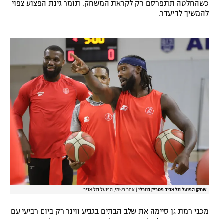
כשהחלטה תתפרסם רק לקראת המשחק. תומר גינת הפצוע צפוי
רשיון להקרנה פומבית לבית עסק
להמשיך להיעדר.
הצטרפות לחבילת הערוצים
לוח דרושים – ג'ובנט
תגיות
המגזין
שחקן הפועל תל אביב פטריק בוורלי
|
אתר רשמי, הפועל תל אביב
מכבי רמת גן סיימה את שלב הבתים בגביע ווינר רק ביום רביעי עם