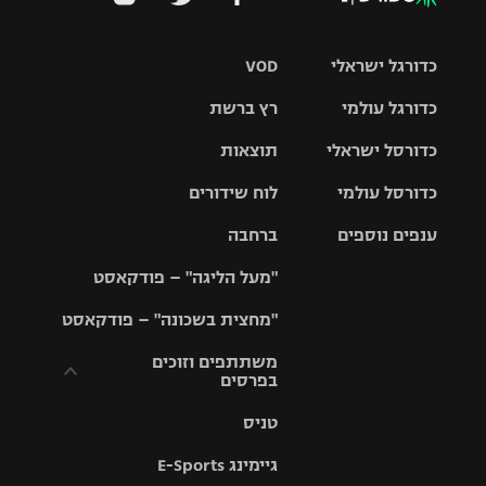
כדורגל ישראלי
VOD
כדורגל עולמי
רץ ברשת
ליגת העל
כדורסל ישראלי
תוצאות
ליגת
ליגה לאומית
האלופות
כדורסל עולמי
לוח שידורים
ליגת ווינר
סל
גביע הטוטו
ענפים נוספים
ברחבה
ליגה
NBA
אירופית
"מעל הליגה" – פודקאסט
ליגה לאומית
ליגיונרים
טניס
יורוליג
ליגה אנגלית
"מחצית בשכונה" – פודקאסט
כדורסל נשים
גביע המדינה
כדוריד
יורוקאפ
ליגה גרמנית
משתתפים וזוכים
בפרסים
מכבי תל
נבחרת
כדורעף
אביב
ישראל
ליגה
טניס
ספרדית
תקנון משתתפים
שחייה
הפועל חולון
מכבי חיפה
וזוכים בפרסים
גיימינג E-Sports
ליגה