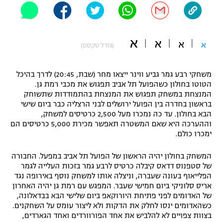
"מחצית בשכונה" – פודקאסט
אופניים
א
א
א
ספורט מוטורי
א
משתתפים וזוכים בפרסים
(גודל טקסט)
כדורמים
משחקי רבע גמר גביע ווינר ייצאו מחר (שבת, 20:45) לדרך בהיכל
תקנון משתתפים וזוכים בפרסים
טניס
הטוטו בחולון כשהפועל תל אביב תפגוש את מכבי רמת גן.
פוטבול אמריקאי NFL
המנצחת במשחק תפגוש את המנצחת בהתמודדות שתשוחק
תקנון עבור פעילות אלקטרה
בראשון בחדרה בין הפועל ירושלים לבני הרצליה כבר ביום שישי
גיימינג E-Sports
הבא בחולון. עד כה נמכרו מעל 2,500 כרטיסים למשחק,
בייסבול MLB
תקנון עבור פעילות ספורט 1 – "מרלן"
וההערכה היא שאם המשטרה תאפשר מכירת 5,000 כרטיסים הם
ימכרו כולם.
ספורט אתגרי ואקסטרים
תנאי שימוש
המשחק בחולון יהיה הראשון של הפועל תל אביב במפעל. החבורה
אומנויות לחימה
של סטפנוס דדאס קיבלה כרטיס לרבע גמר בזכות העלייה לגמר
הפלייאוף בעונה שעברה, וניצלה אותו למשחק נוסף באירופה נגד
מדיניות פרטיות
אריס סלוניקי ביום חמישי שעבר. המפגש עם רמת גן יהיה האחרון
גיימינג E-Sports
של האדומים לפני פתיחת היורוקאפ ביום שלישי הבא בבדאלונה,
כשהאדומים ינסו לחלק את הדקות ולא ליצור עומס על השחקנים.
תקנון פעילות ספורט 1
בצוות צפויים לא להלביש את אחד הפורוורדים ואחד הגארדים,