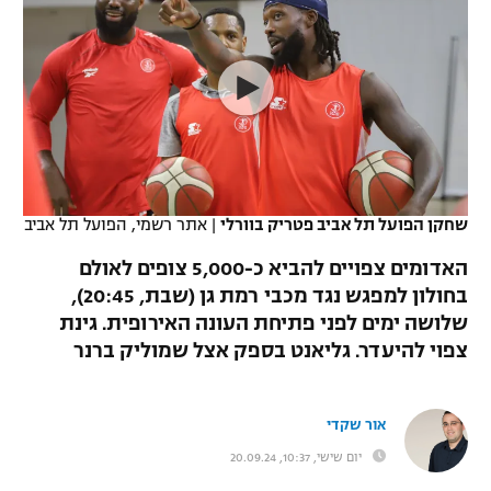
כדורסל נשים
נבחרת ישראל
יורוליג
ליגה ספרדית
טניס
VOD
מכבי תל אביב
מכבי חיפה
יורוקאפ
ליגה איטלקית
כדוריד
הפועל חולון
בית"ר ירושלים
רץ ברשת
ליגה צרפתית
כדורעף
הפועל ירושלים
מכבי תל אביב
ליגה הולנדית
שחייה
תוצאות
שחקן הפועל תל אביב פטריק בוורלי
|
אתר רשמי, הפועל תל אביב
דני אבדיה
הפועל תל אביב
ליגה טורקית
האדומים צפויים להביא כ-5,000 צופים לאולם
ג'ודו
הפועל חיפה
בחולון למפגש נגד מכבי רמת גן (שבת, 20:45),
לוח שידורים
ליגה סינית
שלושה ימים לפני פתיחת העונה האירופית. גינת
אגרוף
הפועל באר שבע
צפוי להיעדר. גליאנט בספק אצל שמוליק ברנר
ליגה ברזילאית
ברחבה
ספורט אולימפי
מכבי נתניה
ליגות נוספות
אור שקדי
UFC
"מעל הליגה" – פודקאסט
בני יהודה
יום שישי, 10:37, 20.09.24
היאבקות WWE