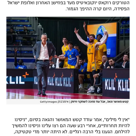
הטורקים רוקאס יוקובאיטיס מעד בפוזישן האחרון ואלופת ישראל
רשיון להקרנה פומבית לבית עסק
הפסידה, היום קרה ההיפך הגמור.
הצטרפות לחבילת הערוצים
לוח דרושים – ג'ובנט
תגיות
המגזין
קטש מאושר וגאה, אבל עוד מחכה לשחקני חיזוק
|
אימג'בנק GettyImages
"אין לי מילים", אמר עודד קטש המאושר והגאה בסיום, "ניסינו
להיות תחרותיים, אחרי רבע שעה הם רצו עלינו וניסינו להמשיך
להילחם. הגענו בלי הרבה רגליים. לא היתה יותר מדי טקטיקה,