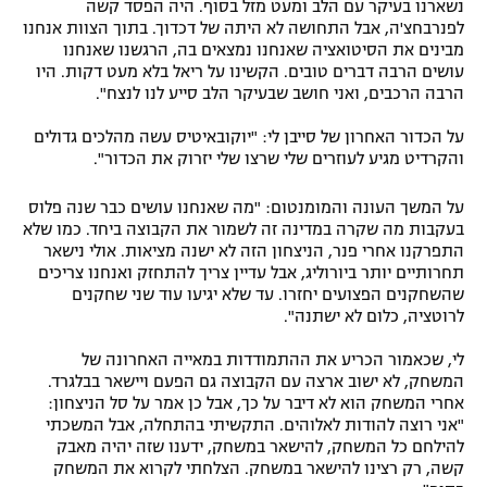
נשארנו בעיקר עם הלב ומעט מזל בסוף. היה הפסד קשה
לפנרבחצ'ה, אבל התחושה לא היתה של דכדוך. בתוך הצוות אנחנו
מבינים את הסיטואציה שאנחנו נמצאים בה, הרגשנו שאנחנו
עושים הרבה דברים טובים. הקשינו על ריאל בלא מעט דקות. היו
הרבה הרכבים, ואני חושב שבעיקר הלב סייע לנו לנצח".
על הכדור האחרון של סייבן לי: "יוקובאיטיס עשה מהלכים גדולים
והקרדיט מגיע לעוזרים שלי שרצו שלי יזרוק את הכדור".
על המשך העונה והמומנטום: "מה שאנחנו עושים כבר שנה פלוס
בעקבות מה שקרה במדינה זה לשמור את הקבוצה ביחד. כמו שלא
התפרקנו אחרי פנר, הניצחון הזה לא ישנה מציאות. אולי נישאר
תחרותיים יותר ביורוליג, אבל עדיין צריך להתחזק ואנחנו צריכים
שהשחקנים הפצועים יחזרו. עד שלא יגיעו עוד שני שחקנים
לרוטציה, כלום לא ישתנה".
לי, שכאמור הכריע את ההתמודדות במאייה האחרונה של
המשחק, לא ישוב ארצה עם הקבוצה גם הפעם ויישאר בבלגרד.
אחרי המשחק הוא לא דיבר על כך, אבל כן אמר על סל הניצחון:
"אני רוצה להודות לאלוהים. התקשיתי בהתחלה, אבל המשכתי
להילחם כל המשחק, להישאר במשחק, ידענו שזה יהיה מאבק
קשה, רק רצינו להישאר במשחק. הצלחתי לקרוא את המשחק