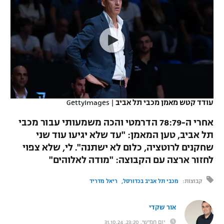
כדורסל נשים
נבחרת ישראל
יורוליג
ליגה ספרדית
טניס
VOD
מכבי תל אביב
מכבי חיפה
יורוקאפ
ליגה איטלקית
כדוריד
הפועל חולון
בית"ר ירושלים
רץ ברשת
ליגה צרפתית
כדורעף
הפועל ירושלים
מכבי תל אביב
ליגה הולנדית
שחייה
תוצאות
עודד קטש מאמן מכבי תל אביב
|
GettyImages
דני אבדיה
הפועל תל אביב
ליגה טורקית
אחרי ה-78:79 הדרמטי והכה משמעותי עבור מכבי
ג'ודו
הפועל חיפה
תל אביב, טען המאמן: "עד שלא יגיעו עוד שני
לוח שידורים
ליגה סינית
שחקנים לרוטציה, כלום לא ישתנה". לי, שלא צפוי
אגרוף
הפועל באר שבע
לחזור ארצה עם הקבוצה: "מודה לאלוהים"
ליגה ברזילאית
ברחבה
ספורט אולימפי
מכבי נתניה
קבוצות:
מכבי תל אביב בכדורסל
ריאל מדריד
ליגות נוספות
UFC
"מעל הליגה" – פודקאסט
בני יהודה
אור שקדי
היאבקות WWE
יום חמישי, 23:20, 31.10.24