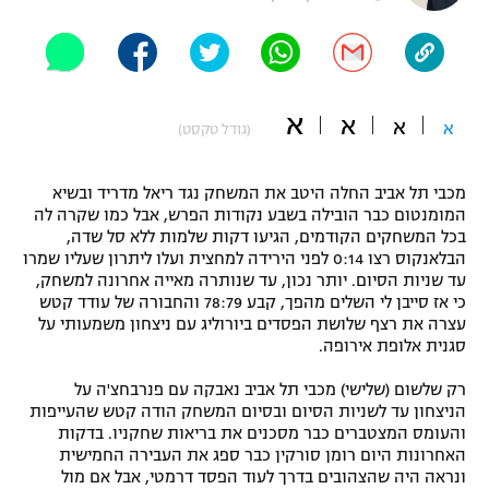
"מחצית בשכונה" – פודקאסט
אופניים
ספורט מוטורי
משתתפים וזוכים בפרסים
א
א
א
א
(גודל טקסט)
כדורמים
תקנון משתתפים וזוכים בפרסים
טניס
מכבי תל אביב החלה היטב את המשחק נגד ריאל מדריד ובשיא
פוטבול אמריקאי NFL
המומנטום כבר הובילה בשבע נקודות הפרש, אבל כמו שקרה לה
תקנון עבור פעילות אלקטרה
בכל המשחקים הקודמים, הגיעו דקות שלמות ללא סל שדה,
גיימינג E-Sports
בייסבול MLB
הבלאנקוס רצו 0:14 לפני הירידה למחצית ועלו ליתרון שעליו שמרו
תקנון עבור פעילות ספורט 1 – "מרלן"
עד שניות הסיום. יותר נכון, עד שנותרה מאייה אחרונה למשחק,
כי אז סייבן לי השלים מהפך, קבע 78:79 והחבורה של עודד קטש
ספורט אתגרי ואקסטרים
תנאי שימוש
עצרה את רצף שלושת הפסדים ביורוליג עם ניצחון משמעותי על
סגנית אלופת אירופה.
אומנויות לחימה
רק שלשום (שלישי) מכבי תל אביב נאבקה עם פנרבחצ'ה על
מדיניות פרטיות
גיימינג E-Sports
הניצחון עד לשניות הסיום ובסיום המשחק הודה קטש שהעייפות
והעומס המצטברים כבר מסכנים את בריאות שחקניו. בדקות
האחרונות היום רומן סורקין כבר ספג את העבירה החמישית
תקנון פעילות ספורט 1
ונראה היה שהצהובים בדרך לעוד הפסד דרמטי, אבל אם מול