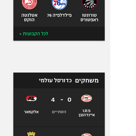
טורונטו
פילדלפיה 76
אטלנטה
ראפטורס
הוקס
לכל הקבוצות >
משחקים
כדורסל עולמי
4
-
0
פ.ס.ו
הסתיים
אלקמאר
איינדהובן