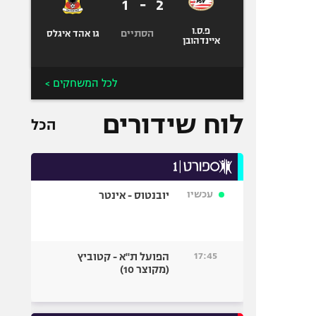
1
-
2
פ.ס.ו
הסתיים
גו אהד איגלס
איינדהובן
לכל המשחקים >
לוח שידורים
הכל
עכשיו
יובנטוס - אינטר
17:45
הפועל ת"א - קטוביץ
(מקוצר 10)