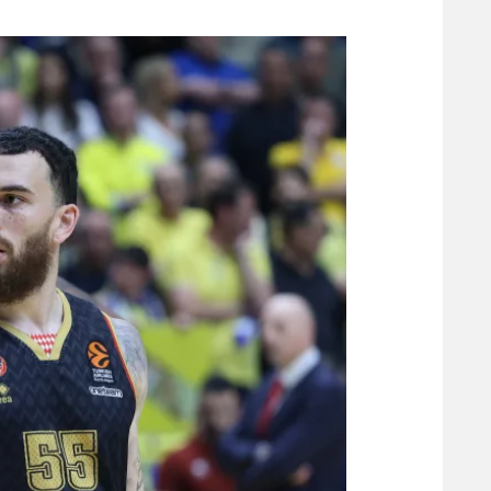
משתתפים וזוכים בפרסים
מכבי ת
הפועל 
תקנון משתתפים וזוכים בפרסים
הפועל 
תקנון עבור פעילות אלקטרה
הפועל 
תקנון עבור פעילות ספורט 1 – "מרלן"
מכבי נ
טניס
בני יהו
גיימינג E-Sports
תנאי שימוש
מדיניות פרטיות
תקנון פעילות ספורט 1
רשיון להקרנה פומבית לבית עסק
הצטרפות לחבילת הערוצים
לוח דרושים – ג'ובנט
תגיות