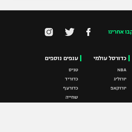
בו אחרינו
כדורסל עולמי
ענפים נוספים
NBA
טניס
יורוליג
כדוריד
יורוקאפ
כדורעף
שחייה
ג'ודו
אגרוף
ספורט אולימפי