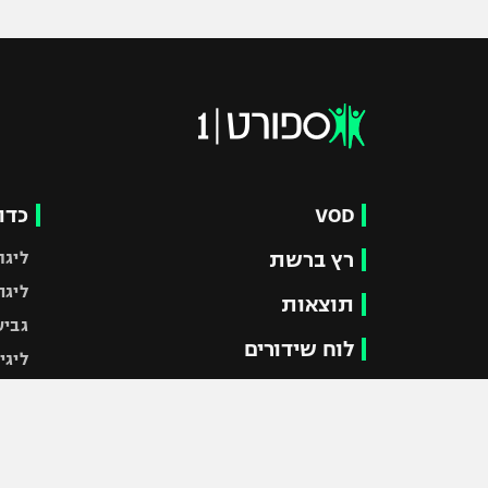
VOD
כדו
רץ ברשת
ליגת
ליגה
תוצאות
גביע
לוח שידורים
ליגי
ברחבה
גביע
נבחר
"מעל הליגה" – פודקאסט
מכבי
"מחצית בשכונה" – פודקאסט