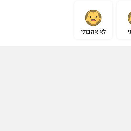
י
לא אהבתי