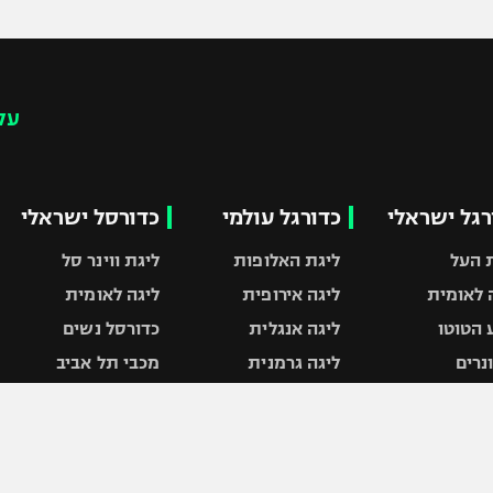
עק
רגל ישראלי
כדורגל עולמי
כדורסל ישראלי
 העל
ליגת האלופות
ליגת ווינר סל
 לאומית
ליגה אירופית
ליגה לאומית
 הטוטו
ליגה אנגלית
כדורסל נשים
ונרים
ליגה גרמנית
מכבי תל אביב
 המדינה
ליגה ספרדית
הפועל חולון
ת ישראל
ליגה איטלקית
הפועל ירושלים
 חיפה
ליגה צרפתית
דני אבדיה