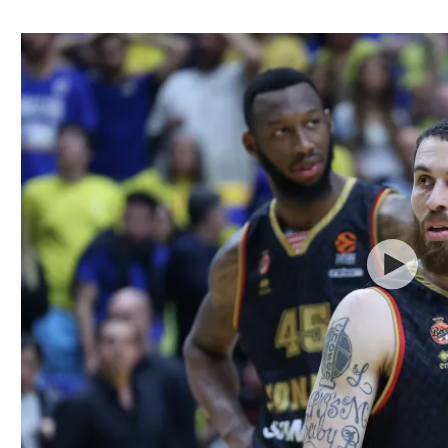
ל אביב
ליגה טורקית
תל אביב
ליגה סינית
חיפה
ליגה ברזילאית
באר שבע
ליגות נוספות
תניה
דה