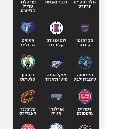
גולדן סטייט
דנבר נאגטס
פורטלנד
ווריורס
טרייל
בלייזרס
סקרמנטו
לוס אנג'לס
ממפיס
קינגס
קליפרס
גריזליס
מינסוטה
אוקלהומה
בוסטון
טימברוולבס
סיטי ת'אנדר
סלטיקס
דטרויט
אורלנדו
קליבלנד
פיסטונס
מג'יק
קאבלירס