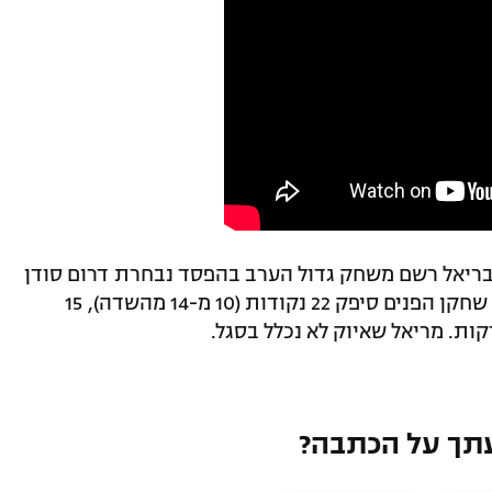
 גבריאל רשם משחק גדול הערב בהפסד נבחרת דרום סודן
76:69 לקונגו במוקדמות אליפות אפריקה. שחקן הפנים סיפק 22 נקודות (10 מ-14 מהשדה), 15
תך על הכתבה?