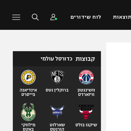
וצאות
לוח שידורים
כדורסל עולמי
ענפים נוספים
קבוצות
כדורסל עולמי
NBA
טניס
יורוליג
כדוריד
יורוקאפ
כדורעף
שחייה
וושינגטון
ברוקלין נטס
אינדיאנה
וויזארדס
פייסרס
ג'ודו
אגרוף
ספורט אולימפי
UFC
שיקגו בולס
שארלוט
מילווקי
הורנטס
באקס