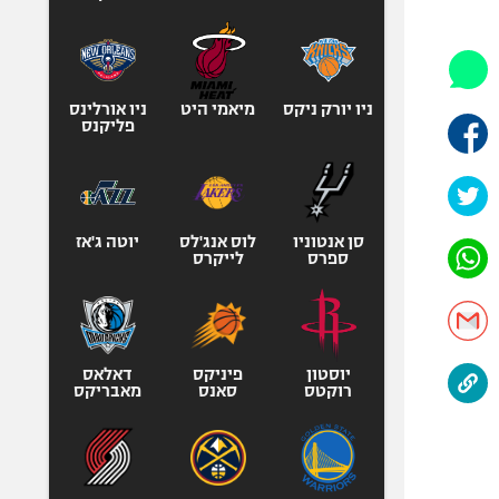
היאבקות WWE
אופניים
ספורט מוטורי
כדורמים
ניו יורק ניקס
מיאמי היט
ניו אורלינס
פליקנס
פוטבול אמריקאי NFL
בייסבול MLB
ספורט אתגרי
ואקסטרים
סן אנטוניו
לוס אנג'לס
יוטה ג'אז
ספרס
לייקרס
אומנויות לחימה
גיימינג E-Sports
יוסטון
פיניקס
דאלאס
רוקטס
סאנס
מאבריקס