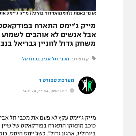
המגזין
אז מי באמת נלחץ מהטירוף בהיכל? מייק ג'יימס את
מייק ג'יימס התארח בפודקאסט של
אבל אנשים לא אוהבים לשמוע א
משחק גדול לווניין גבריאל בנב
קבוצות:
מכבי תל אביב בכדורסל
מערכת ספורט 1
יום ראשון, 22:04, 24.11.24
מייק ג'יימס עקץ לא פעם את מכבי תל אבי
כוכב מונאקו התארח בפודקאסט של שיין לא
ביורוליג, ארגון גדול". כשג'יימס היסס, כו