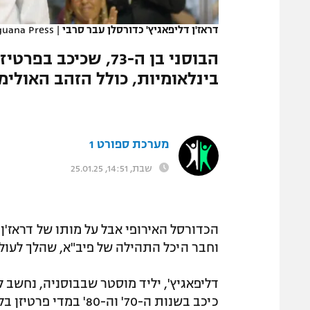
המגזין
דראז'ן דליפאגיץ' כדורסלן עבר סרבי
|
Iguana Press
בינלאומיות, כולל הזהב האולימפי ב-1980, נכנע ל
מערכת ספורט 1
שבת, 14:51, 25.01.25
הכדורסל האירופי אבל על מותו של דראז'ן 
וחבר היכל התהילה של פיב"א, שהלך לעולמו בגיל 73 לאחר מאבק ממושך
דליפאגיץ', יליד מוסטר שבבוסניה, נחשב 