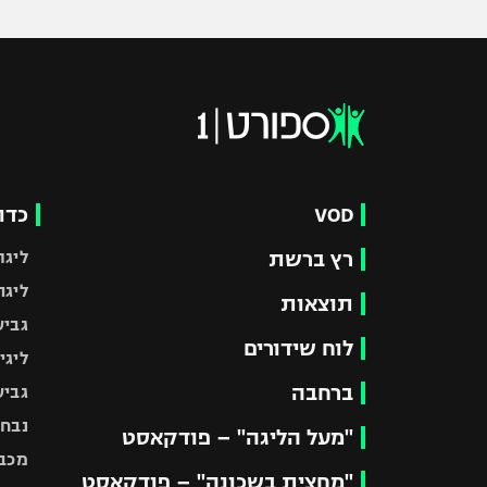
VOD
כדו
רץ ברשת
ליגת
ליגה
תוצאות
גביע
לוח שידורים
ליגי
ברחבה
גביע
נבחר
"מעל הליגה" – פודקאסט
מכבי
"מחצית בשכונה" – פודקאסט