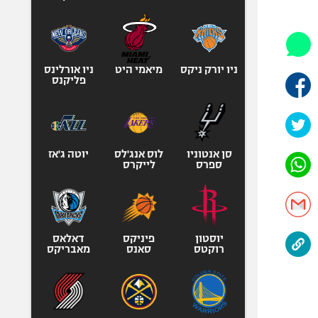
היאבקות WWE
אופניים
ספורט מוטורי
כדורמים
ניו יורק ניקס
מיאמי היט
ניו אורלינס
פליקנס
פוטבול אמריקאי NFL
בייסבול MLB
ספורט אתגרי
ואקסטרים
סן אנטוניו
לוס אנג'לס
יוטה ג'אז
ספרס
לייקרס
אומנויות לחימה
גיימינג E-Sports
יוסטון
פיניקס
דאלאס
רוקטס
סאנס
מאבריקס