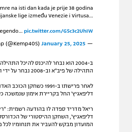
mre na isti dan kada je prije 38 godina
janske lige između Venezie i Virtusa…
. legendo…
pic.twitter.com/GSc3c2UhIW
January 25, 2025
— Kemp (@Kemp40S)
ב-2004 הוא נבחר להיכנס להיכל התה
התהילה של פיב"א וב-2008 נבחר על ידי היורוליג בין 50 המשפיעים ביותר בתולדות גביע אירופה.
לאחר פרישתו ב-1991 כשחק
דליפאגיץ' החל בקריירת אימון שנמשכה כע
ריאל מדריד ספדה לו בהודעה רשמית: "רי
המועדון מבקש להעביר את תנחומיו לכל מש