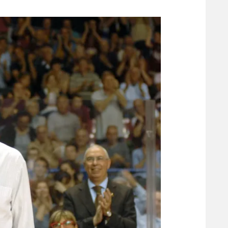
משתתפים וזוכים בפרסים
מכבי ת
הפועל 
תקנון משתתפים וזוכים בפרסים
הפועל 
תקנון עבור פעילות אלקטרה
הפועל 
תקנון עבור פעילות ספורט 1 – "מרלן"
מכבי נ
טניס
בני יהו
גיימינג E-Sports
תנאי שימוש
מדיניות פרטיות
תקנון פעילות ספורט 1
רשיון להקרנה פומבית לבית עסק
הצטרפות לחבילת הערוצים
לוח דרושים – ג'ובנט
תגיות