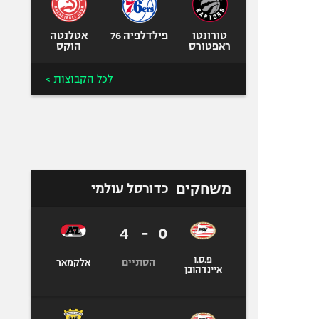
טורונטו
פילדלפיה 76
אטלנטה
ראפטורס
הוקס
לכל הקבוצות >
משחקים
כדורסל עולמי
4
-
0
פ.ס.ו
הסתיים
אלקמאר
איינדהובן