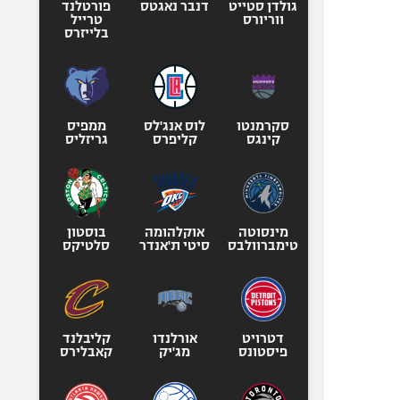
גולדן סטייט
דנבר נאגטס
פורטלנד
ווריורס
טרייל
בלייזרס
סקרמנטו
לוס אנג'לס
ממפיס
קינגס
קליפרס
גריזליס
מינסוטה
אוקלהומה
בוסטון
טימברוולבס
סיטי ת'אנדר
סלטיקס
דטרויט
אורלנדו
קליבלנד
פיסטונס
מג'יק
קאבלירס