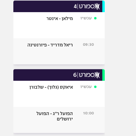
עכשיו
מילאן - אינטר
09:30
ריאל מדריד - פיורנטינה
עכשיו
איאקס (גלוך) - שלבורן
10:00
הפועל ר"ג - הפועל
ירושלים