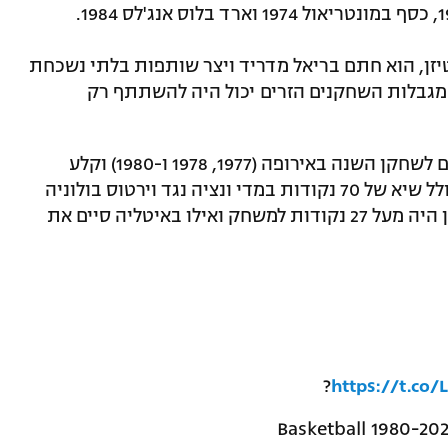
בפרטיזן, הוא חתם בריאל מדריד ויצר שותפות בלתי נשכחת
ל מגבלות השחקנים הזרים יכול היה להשתתף רק
הסמול פורוורד (1.97 מ') נבחר שלוש פעמים לשחקן השנה באירופה (1977, 1978 ו-1980) וקלע
לפחות 50 נקודות ב-15 משחקים שונים, כולל שיא של 70 נקודות במדי ונציה נגד וירטוס בולוניה
בינואר 1987. ממוצע הנקודות שלו בפרטיזן היה מעל 27 נקודות למשחק ואילו באיטליה סיים את
?
https://t.co/