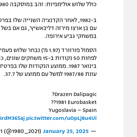
כולל שלוש אולימפיות: זהב במוסקבה 1980, כסף במונטריאול 1974 וארד בלוס אנג'לס 1984.
ב-1982, לאחר הקדנציה השנייה שלו 
עם בן ארצו מירזה דליבאשיץ', גם אם בש
במשחקי גביע אירופה.
עונת 1987/88 למשל עם ממוצע של 37.7.
?Drazen Dalipagic
??1981 Eurobasket
Yugoslavia – Spain
LirdM36Saj
pic.twitter.com/uOpLj8u4Ui
January 25, 2025
— Basketball 1980-2021 (@1980_2021)