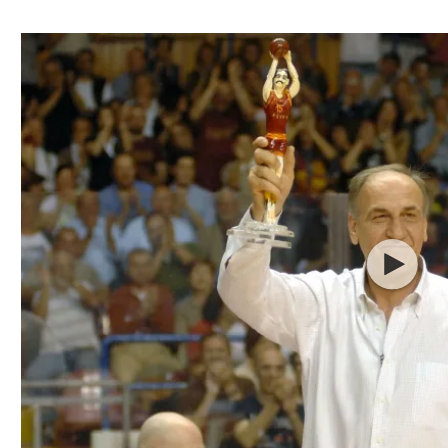
ל אביב
ליגה טורקית
תל אביב
ליגה סינית
חיפה
ליגה ברזילאית
באר שבע
ליגות נוספות
תניה
דה