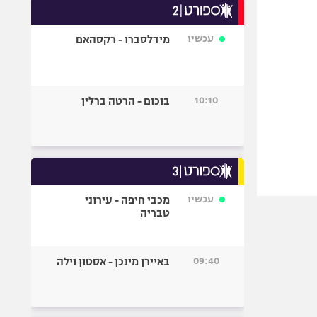
עכשיו
מידלסברו - רקסהאם
10:10
בוכום - הרטה ברלין
עכשיו
מכבי חיפה - עירוני
טבריה
09:40
באיירן מינכן - אסטון וילה