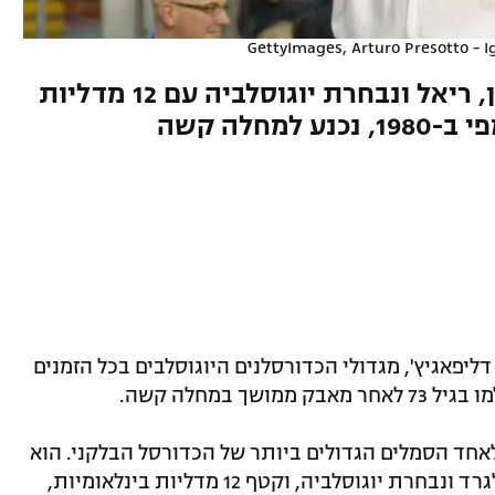
GettyImages, Arturo Presotto - 
הבוסני בן ה-73, שכיכב בפרטיזן, ריאל ונבחרת יוגוסלביה עם 12 מדליות
מחלה קשה
דליפאגיץ', מגדולי הכדורסלנים היוגוסלבים בכל הזמנים
 במחלה קשה.
לאחד הסמלים הגדולים ביותר של הכדורסל הבלקני. הוא
כיכב בשנות ה-70' וה-80' במדי פרטיזן בלגרד ונבחרת יוגוסלביה, וקטף 12 מדליות בינלאומיות,