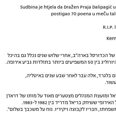
Sudbina je htjela da Dražen Praja Dalipagić u
postigao 70 poena u meču tali
R.I.P
ילה של הכדורסל בארה"ב, אחרי שלוש שנים נכלל גם בהיכל
ן הכוכב האדום בלגרד, אלה עבר לאחר שבע שנים באיטליה,
שור.
אל ומועצת המנהלים מצטערים מאוד על מותו של דראז'ן
דליפאגיץ', השחקן ההיסטורי של הכדורסל האירופי ששיחק בריאל מדריד בין 1982 ל-1983.
פחתו, חבריו לקבוצה ויקיריו. נוח על משכבך בשלום".