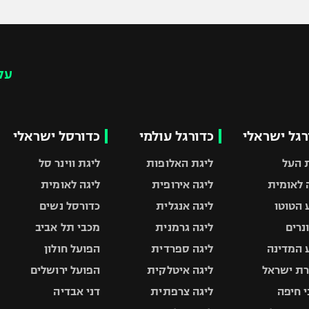
עק
רגל ישראלי
כדורגל עולמי
כדורסל ישראלי
 העל
ליגת האלופות
ליגת ווינר סל
 לאומית
ליגה אירופית
ליגה לאומית
 הטוטו
ליגה אנגלית
כדורסל נשים
ונרים
ליגה גרמנית
מכבי תל אביב
 המדינה
ליגה ספרדית
הפועל חולון
ת ישראל
ליגה איטלקית
הפועל ירושלים
 חיפה
ליגה צרפתית
דני אבדיה