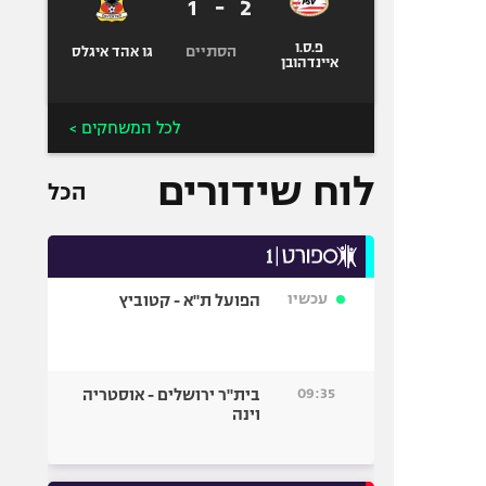
1
-
2
פ.ס.ו
הסתיים
גו אהד איגלס
איינדהובן
לכל המשחקים >
לוח שידורים
הכל
עכשיו
הפועל ת"א - קטוביץ
09:35
בית"ר ירושלים - אוסטריה
וינה