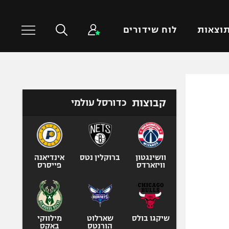
וצאות
לוח שידורים
כדורסל עולמי
ענפים נוספים
קבוצות
כדורסל עולמי
NBA
טניס
יורוליג
כדוריד
יורוקאפ
כדורעף
שחייה
וושינגטון
ברוקלין נטס
אינדיאנה
וויזארדס
פייסרס
ג'ודו
אגרוף
ספורט אולימפי
UFC
שיקגו בולס
שארלוט
מילווקי
הורנטס
באקס