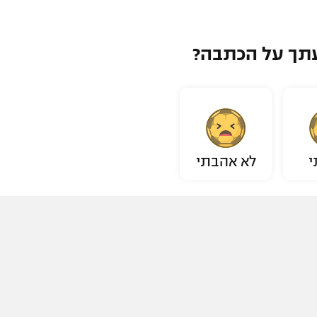
תך על הכתבה?
י
לא אהבתי