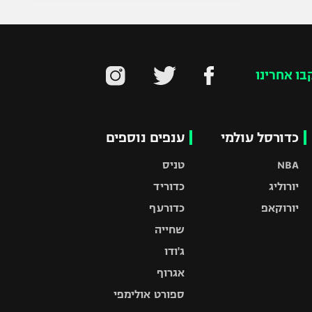
בו אחרינו
כדורסל עולמי
ענפים נוספים
NBA
טניס
יורוליג
כדוריד
יורוקאפ
כדורעף
שחייה
ג'ודו
אגרוף
ספורט אולימפי