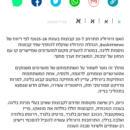
"מחצית בשכונה" – פודקאסט
אופניים
א
א
א
א
(גודל טקסט)
ספורט מוטורי
משתתפים וזוכים בפרסים
האם היורוליג תתרחב ל-20 קבוצות בעונת 2025-26? לפי דיווח של
כדורמים
תקנון משתתפים וזוכים בפרסים
BasketNews, הנהלת היורוליג שוקלת להוסיף שתי קבוצות
טניס
נוספות לליגה, במטרה להעניק מקום למועדונים שמיישרים קו עם
פוטבול אמריקאי NFL
החזון של יציבות, המשכיות וערך מוסף.
תקנון עבור פעילות אלקטרה
גיימינג E-Sports
בייסבול MLB
מהלך זה נועד לשמור על השתתפותם של מועדונים משווקים
תקנון עבור פעילות ספורט 1 – "מרלן"
אסטרטגיים וצומחים. לדוגמה, ולנסיה, אחת המשתתפות
הוותיקות ביורוליג, עדיין לא מחזיקה במקום קבוע בליגה, למרות
ספורט אתגרי ואקסטרים
פרויקט ספורטיבי חזק, היסטוריה עשירה, ואולם חדש שנמצא
תנאי שימוש
בתהליכי בנייה.
אומנויות לחימה
כיום, רק שישה מקומות זמינים לקבוצות שאינן בעלי מניות בליגה.
מדיניות פרטיות
בעונה הנוכחית, הקבוצות הללו כוללות את מונאקו, פריז
גיימינג E-Sports
באסקטבול, הכוכב האדום בלגרד, פרטיזן בלגרד, וירטוס בולוניה
ואלבה ברלין. התרחבות היורוליג עשויה להוביל להסכמי רישיון
תקנון פעילות ספורט 1
רב-שנתיים ולשינוי מבנה העונה