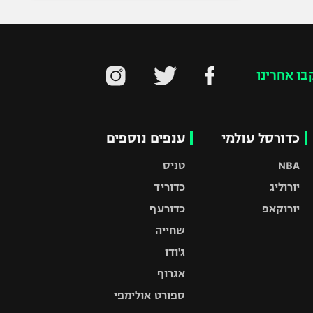
בו אחרינו
כדורסל עולמי
ענפים נוספים
NBA
טניס
יורוליג
כדוריד
יורוקאפ
כדורעף
שחייה
ג'ודו
אגרוף
ספורט אולימפי