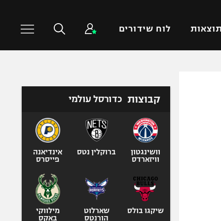
וצאות
לוח שידורים
כדורסל עולמי
ענפים נוספים
קבוצות
כדורסל עולמי
NBA
טניס
יורוליג
כדוריד
יורוקאפ
כדורעף
שחייה
וושינגטון
ברוקלין נטס
אינדיאנה
וויזארדס
פייסרס
ג'ודו
אגרוף
ספורט אולימפי
UFC
שיקגו בולס
שארלוט
מילווקי
הורנטס
באקס