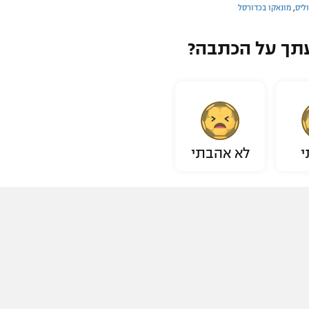
ליס
,
מונאקו בכדורסל
תך על הכתבה?
י
לא אהבתי