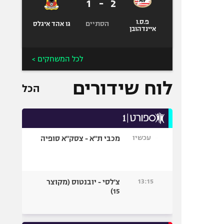
1
-
2
פ.ס.ו
הסתיים
גו אהד איגלס
איינדהובן
לכל המשחקים >
לוח שידורים
הכל
עכשיו
מכבי ת"א - צסק"א סופיה
13:15
צ'לסי - יובנטוס (מקוצר
15)