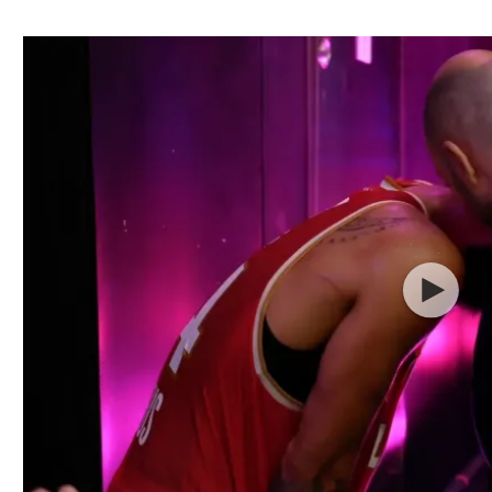
ל אביב
ליגה טורקית
תל אביב
ליגה סינית
חיפה
ליגה ברזילאית
באר שבע
ליגות נוספות
תניה
דה