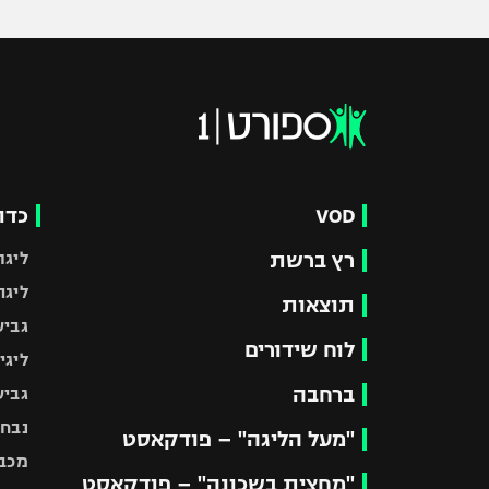
VOD
כדו
רץ ברשת
ליגת
ליגה
תוצאות
גביע
לוח שידורים
ליגי
ברחבה
גביע
נבחר
"מעל הליגה" – פודקאסט
מכבי
"מחצית בשכונה" – פודקאסט