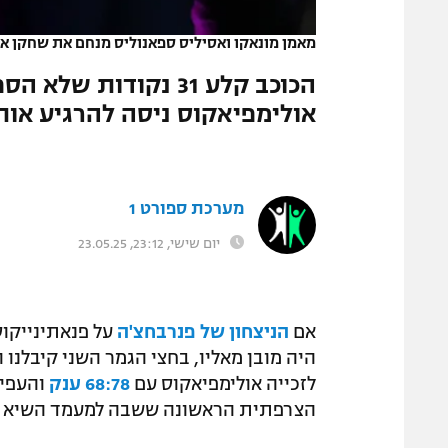
המגזין
מאמן מונאקו ואסיליס ספאנוליס מנחם את שחקן אול
הכוכב קלע 31 נקודות
אולימפיאקוס ניסה להרגיע אותו
מערכת ספורט 1
יום שישי, 23:12, 23.05.25
אם
הניצחון של פנרבחצ'ה
על פנאתינייקוס
היה מובן מאליו, בחצי הגמר השני קיבלנ
לזכייה אולימפיאקוס עם
68:78 ענק
והעפיל
הצרפתית הראשונה ששבה למעמד השיא של הכד