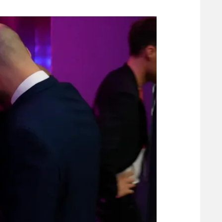
משתתפים וזוכים בפרסים
מכבי ת
הפועל 
תקנון משתתפים וזוכים בפרסים
הפועל 
תקנון עבור פעילות אלקטרה
הפועל 
תקנון עבור פעילות ספורט 1 – "מרלן"
מכבי נ
טניס
בני יהו
גיימינג E-Sports
תנאי שימוש
מדיניות פרטיות
תקנון פעילות ספורט 1
רשיון להקרנה פומבית לבית עסק
הצטרפות לחבילת הערוצים
לוח דרושים – ג'ובנט
תגיות