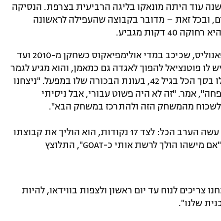
דובר בסיפור סינדרלה של ממש: לפני 13 שנה עוד היתה מונאקו בליגה הרביעית בצרפת. הנסיקה
, ובכל זאת – מדובר בקבוצה שהעפילה לראשונה
היה זה ערב מיוחד מאוד עבור ואסיליס ספאנוליס, שכיכב במדי אולימפיאקוס כשחקן מ-2010 ועד
ערב הוכיח שיש לו פוטנציאל להפוך לאגדה גם כמאמן, והוא מגיע לגמר
יורוליג ראשון בקריירת האימון הצעירה שלו בסך הכל בגיל 42, בעונת הבכורה שלו במפעל. "ניצחנו
ה", אמר. "זה לא היה פשוט עבורי, אבל ניסיתי
ך לשכוח מהמשחק הזה ולהתרכז במשחק הבא".
מייק ג'יימס, שידוע כמובן בעיקר כסקורר, עשה הערב הכל: לצד 17 נקודות, הוא הוליך את קבוצתו
בריבאונדים (7), אסיסטים (7) וחטיפות (3). "אם מישהו הולך לרשת אותי כ-GOAT", התלוצץ
נו צריכים לנוח עד יום ראשון ולצפות בווידאו, להיות
נית שלנו".