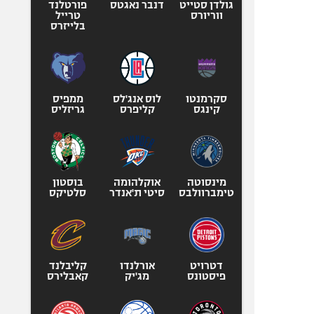
גולדן סטייט
דנבר נאגטס
פורטלנד
ווריורס
טרייל
בלייזרס
סקרמנטו
לוס אנג'לס
ממפיס
קינגס
קליפרס
גריזליס
מינסוטה
אוקלהומה
בוסטון
טימברוולבס
סיטי ת'אנדר
סלטיקס
דטרויט
אורלנדו
קליבלנד
פיסטונס
מג'יק
קאבלירס