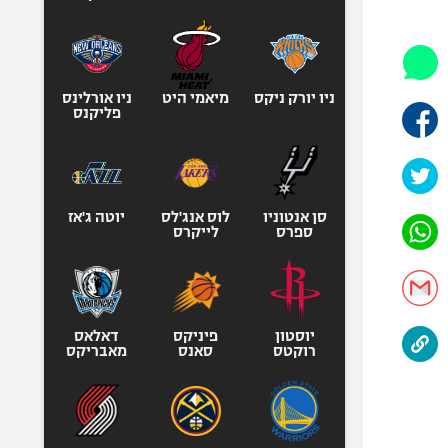
היאבקות WWE
אופניים
ספורט מוטורי
כדורמים
ניו יורק ניקס
מיאמי היט
ניו אורלינס
פליקנס
פוטבול אמריקאי NFL
בייסבול MLB
ספורט אתגרי
ואקסטרים
סן אנטוניו
לוס אנג'לס
יוטה ג'אז
ספרס
לייקרס
אומנויות לחימה
גיימינג E-Sports
יוסטון
פיניקס
דאלאס
רוקטס
סאנס
מאבריקס