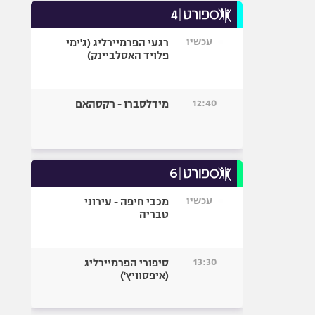
עכשיו
רגעי הפרמיירליג (ג'ימי
פלויד האסלביינק)
12:40
מידלסברו - רקסהאם
עכשיו
מכבי חיפה - עירוני
טבריה
13:30
סיפורי הפרמיירליג
(איפסוויץ')