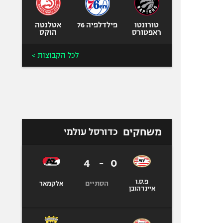
טורונטו
פילדלפיה 76
אטלנטה
ראפטורס
הוקס
לכל הקבוצות >
משחקים
כדורסל עולמי
4
-
0
פ.ס.ו
הסתיים
אלקמאר
איינדהובן