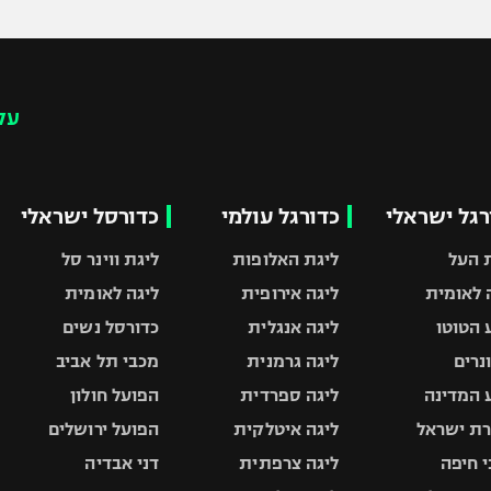
עק
רגל ישראלי
כדורגל עולמי
כדורסל ישראלי
 העל
ליגת האלופות
ליגת ווינר סל
 לאומית
ליגה אירופית
ליגה לאומית
 הטוטו
ליגה אנגלית
כדורסל נשים
ונרים
ליגה גרמנית
מכבי תל אביב
 המדינה
ליגה ספרדית
הפועל חולון
ת ישראל
ליגה איטלקית
הפועל ירושלים
 חיפה
ליגה צרפתית
דני אבדיה