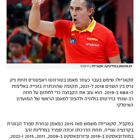
רשיון להקרנה פומבית לבית עסק
הצטרפות לחבילת הערוצים
לוח דרושים – ג'ובנט
תגיות
לא מתעסק בפוליטיקה. סקאריולו
|
רויטרס
המגזין
סקאריולו שימש בעבר כעוזר מאמן בטורונטו ראפטורס תחת ניק
נרס בין השנים 2018 ל-2021, תקופה שהוכתרה בזכייה באליפות
ה-NBA ב-2019. הוא עזב את הקבוצה כדי לחתום על חוזה
רב-שנתי בוירטוס בולוניה ולהפוך למאמן הראשי של המועדון
האיטלקי.
במקביל, סקאריולו משמש מאז 2015 כמאמן נבחרת ספרד הבוגרת
בקדנציה שנייה. תחת הדרכתו זכתה ספרד במדליות זהב
במונדובאסקט ב-2019 וביורובאסקט ב-2009, 2011, 2015 ו-2022,