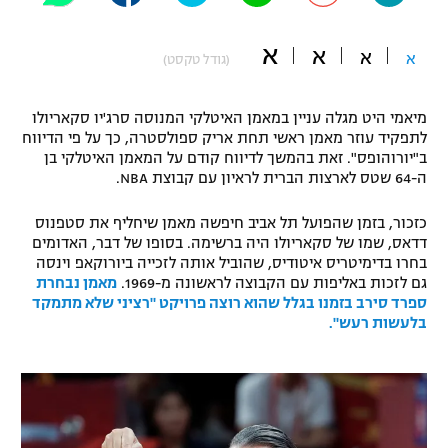
"מחצית בשכונה" – פודקאסט
אופניים
א
א
א
א
(גודל טקסט)
ספורט מוטורי
משתתפים וזוכים בפרסים
מיאמי היט מגלה עניין במאמן האיטלקי המנוסה סרג'יו סקאריולו
כדורמים
לתפקיד עוזר מאמן ראשי תחת אריק ספולסטרה, כך על פי הדיווח
תקנון משתתפים וזוכים בפרסים
ב"יורוהופס". זאת בהמשך לדיווח קודם על המאמן האיטלקי בן
טניס
ה-64 שטס לארצות הברית לראיון עם קבוצת NBA.
פוטבול אמריקאי NFL
תקנון עבור פעילות אלקטרה
כזכור, בזמן שהפועל תל אביב חיפשה מאמן שיחליף את סטפנוס
גיימינג E-Sports
בייסבול MLB
דדאס, שמו של סקאריולו היה ברשימה. בסופו של דבר, האדומים
תקנון עבור פעילות ספורט 1 – "מרלן"
בחרו בדימיטריס איטודיס, שהוביל אותה לזכייה ביורוקאפ וינסה
ספורט אתגרי ואקסטרים
גם לזכות באליפות עם הקבוצה לראשונה מ-1969.
מאמן נבחרת
תנאי שימוש
ספרד סירב בזמנו בגלל שהוא רוצה פרויקט "רציני שלא מתמקד
בלעשות רעש".
אומנויות לחימה
מדיניות פרטיות
גיימינג E-Sports
תקנון פעילות ספורט 1