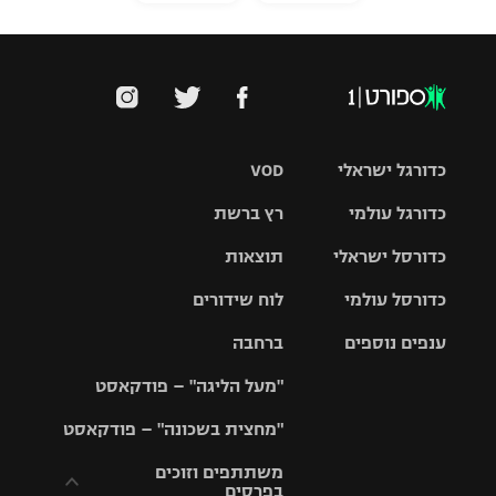
כדורגל ישראלי
VOD
כדורגל עולמי
רץ ברשת
ליגת העל
כדורסל ישראלי
תוצאות
ליגת
ליגה לאומית
האלופות
כדורסל עולמי
לוח שידורים
ליגת ווינר
סל
גביע הטוטו
ענפים נוספים
ברחבה
ליגה
NBA
אירופית
"מעל הליגה" – פודקאסט
ליגה לאומית
ליגיונרים
טניס
יורוליג
ליגה אנגלית
"מחצית בשכונה" – פודקאסט
כדורסל נשים
גביע המדינה
כדוריד
יורוקאפ
ליגה גרמנית
משתתפים וזוכים
בפרסים
מכבי תל
נבחרת