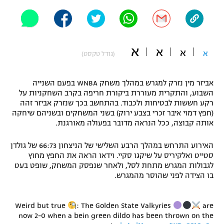
"מחצית בשכונה" – פודקאסט
אופניים
ספורט מוטורי
משתתפים וזוכים בפרסים
א
א
א
א
(גודל טקסט)
כדורמים
תקנון משתתפים וזוכים בפרסים
טניס
אביזר מין נזרק למגרש במהלך משחק WNBA בפעם השנייה
פוטבול אמריקאי NFL
השבוע, והתקרית מעוררת ביקורת חריפה בקרב השחקניות על
תקנון עבור פעילות אלקטרה
רקע חששות לבטיחות ולכבוד. בהתחשב בכך שנזרק אביזר זהה
(חפץ דמוי איבר זכרי בצבע ירוק) בשני המשחקים ובשניהם שיחקה
גיימינג E-Sports
בייסבול MLB
אותה קבוצה, ככל הנראה מדובר בפעולה מאורגנת.
תקנון עבור פעילות ספורט 1 – "מרלן"
ספורט אתגרי ואקסטרים
האירוע התרחש במהלך הרבע השלישי של הניצחון 66:73 של גולדן
תנאי שימוש
סטייט ואלקיריס על שיקגו סקיי. וידאו הראה את החפץ מחוץ
אומנויות לחימה
לגבולות המגרש מתחת לסל, ולאחר שנפסק המשחק, שופט בעט
בו הצידה לפני שהוסר מהמגרש.
מדיניות פרטיות
גיימינג E-Sports
Weird but true
: The Golden State Valkyries
are
תקנון פעילות ספורט 1
now 2-0 when a bein green dildo has been thrown on the