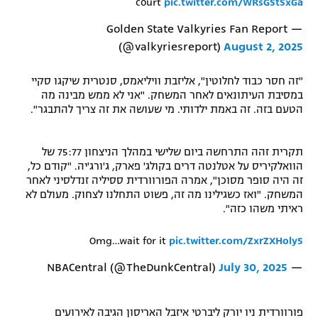
court
pic.twitter.com/WRsGStSxGa
רשיון להקרנה פומבית לבית עסק
— Golden State Valkyries Fan Report
(@valkyriesreport)
August 2, 2025
הצטרפות לחבילת הערוצים
"זה חסר כבוד לחלוטין", אליזבת וויליאמס, סנטרית שיקגו סקיי
לוח דרושים – ג'ובנט
במסיבת העיתונאים לאחר המשחק. "אני לא ממש מבינה מה
הטעם בזה. זה באמת ילדותי. מי שעושה את זה צריך להתבגר".
תגיות
תקרית זהה התרחשה ביום שלישי במהלך הניצחון 75:77 של
המגזין
הוואלקיריס על אטלנטה דרים בקולג' פארק, ג'ורג'יה. "קודם כל,
זה היה סופר מסוכן", אמרה הפורוורדית ססיליה זנדלסיני לאחר
המשחק. "ואז כשגילינו מה זה, פשוט התחלנו לצחוק. מעולם לא
ראיתי משהו כזה".
Omg…wait for it
pic.twitter.com/ZxrZXHoly5
July 30, 2025
— NBACentral (@TheDunkCentral)
פורוורדית ניו יורק ליברטי איזבל האריסון הגיבה לאירועים