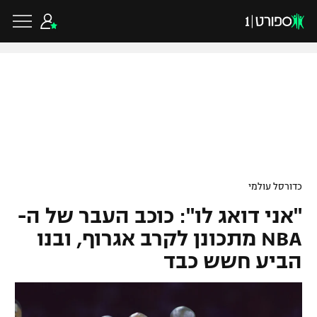
כדורגל ישראלי
ליגת העל
כדורגל עולמי
כדורסל עולמי
ליגה לאומית
"אני דואג לו": כוכב העבר של ה-
ליגת האלופות
כדורסל ישראלי
גביע הטוטו
NBA מתכונן לקרב אגרוף, ובנו
ליגה אירופית
הביע חשש כבד
ליגת ווינר סל
ליגיונרים
כדורסל עולמי
ליגה אנגלית
ליגה לאומית
גביע המדינה
NBA
ליגה גרמנית
ענפים נוספים