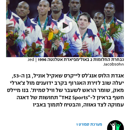
כדורסל נשים
נבחרת ישראל
יורוליג
ליגה ספרדית
טניס
VOD
מכבי תל אביב
מכבי חיפה
יורוקאפ
ליגה איטלקית
כדוריד
הפועל חולון
בית"ר ירושלים
רץ ברשת
ליגה צרפתית
כדורעף
הפועל ירושלים
מכבי תל אביב
ליגה הולנדית
שחייה
תוצאות
נבחרת החלומות 2 באולימפיאדת אטלנטה 1996
|
Jed
דני אבדיה
הפועל תל אביב
Jacobsohn
ליגה טורקית
ג'ודו
אגדת הלוס אנג'לס לייקרס שאקיל אוניל, בן ה-53,
הפועל חיפה
לוח שידורים
יעלה שוב לזירת האגרוף בקרב ידוענים מול צ'ארלי
ליגה סינית
אגרוף
מאק, שומר הראש לשעבר של וויל סמית'. בנו מיילס
הפועל באר שבע
ליגה ברזילאית
חשף בראיון ל-"TMZ Sports" תחושות של דאגה
ברחבה
ספורט אולימפי
עמוקה לצד גאווה, והבטיח לתמוך באביו
מכבי נתניה
ליגות נוספות
UFC
"מעל הליגה" – פודקאסט
בני יהודה
מערכת ספורט 1
היאבקות WWE