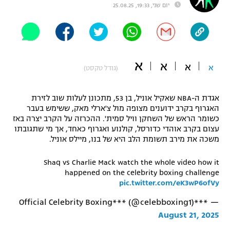
יום שני, 19:33, 25.08.25
"מחצית בשכונה" – פודקאסט
אופניים
ספורט מוטורי
משתתפים וזוכים בפרסים
א
א
א
א
(גודל טקסט)
כדורמים
תקנון משתתפים וזוכים בפרסים
טניס
פוטבול אמריקאי NFL
אגדת ה-NBA שאקיל אוניל, בן 53, מתכונן לעלות שוב לזירת
תקנון עבור פעילות אלקטרה
האגרוף בקרב ידוענים מצופה מול צ'ארלי מאק, ששימש בעבר
גיימינג E-Sports
כשומר הראש של השחקן וויל סמית'. ההכרזה על הקרב יצרה באז
בייסבול MLB
תקנון עבור פעילות ספורט 1 – "מרלן"
עצום בקרב אוהדי כדורסל, קולנוע ואגרוף כאחד, אך מי שתגובתו
משכה את מירב תשומת הלב היא של בנו, מיילס אוניל.
ספורט אתגרי ואקסטרים
תנאי שימוש
Shaq vs Charlie Mack watch the whole video how it
אומנויות לחימה
happened on the celebrity boxing challenge
pic.twitter.com/eK3wP6ofVy
מדיניות פרטיות
גיימינג E-Sports
— ***Official Celebrity Boxing*** (@celebboxing1)
August 21, 2025
תקנון פעילות ספורט 1