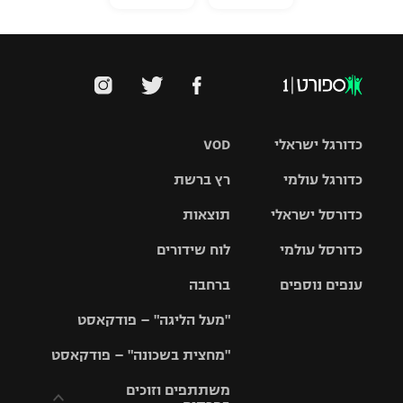
כדורגל ישראלי
VOD
כדורגל עולמי
רץ ברשת
ליגת העל
כדורסל ישראלי
תוצאות
ליגת
ליגה לאומית
האלופות
כדורסל עולמי
לוח שידורים
ליגת ווינר
סל
גביע הטוטו
ענפים נוספים
ברחבה
ליגה
NBA
אירופית
"מעל הליגה" – פודקאסט
ליגה לאומית
ליגיונרים
טניס
יורוליג
ליגה אנגלית
"מחצית בשכונה" – פודקאסט
כדורסל נשים
גביע המדינה
כדוריד
יורוקאפ
ליגה גרמנית
משתתפים וזוכים