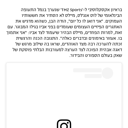
רשיון להקרנה פומבית לבית עסק
בראיון אקסקלוסיבי ל-'TMZ Sports' שנערך בנמל התעופה
הבינלאומי של לוס אנג'לס, מיילס לא הסתיר את חששותיו
הצטרפות לחבילת הערוצים
העמוקים. "אני דואג לו כל יום", הודה הבן, כשהוא מדגיש את
האתגרים הפיזיים העצומים שעומדים בפני אביו בגילו המבוגר. עם
זאת, למרות הפחדים, מיילס הבהיר שיעמוד לצד אביו: "אני אתמוך
לוח דרושים – ג'ובנט
בו. אעזור באימונים ובדברים כאלה". התגובה הכנה והרגשית
זכתה להערכה רבה מצד האוהדים, שראו בה שילוב מרגש של
תגיות
דאגה אבהית הפוכה לצד הערצה למעורבות הבלתי פוסקת של
שאק בעולם הספורט והבידור.
המגזין