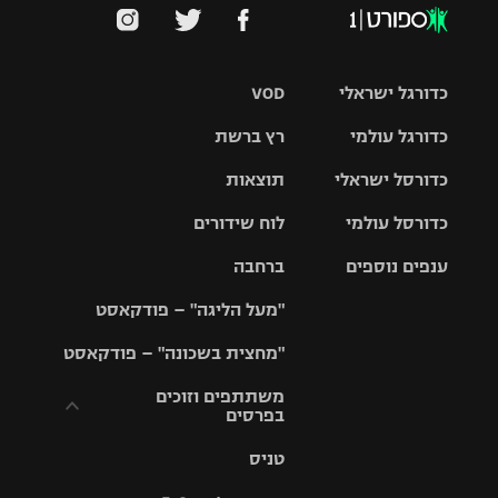
כדורגל ישראלי
VOD
כדורגל עולמי
רץ ברשת
ליגת העל
כדורסל ישראלי
תוצאות
ליגת
ליגה לאומית
האלופות
כדורסל עולמי
לוח שידורים
ליגת ווינר
סל
גביע הטוטו
ענפים נוספים
ברחבה
ליגה
NBA
אירופית
"מעל הליגה" – פודקאסט
ליגה לאומית
ליגיונרים
טניס
יורוליג
ליגה אנגלית
"מחצית בשכונה" – פודקאסט
כדורסל נשים
גביע המדינה
כדוריד
יורוקאפ
ליגה גרמנית
משתתפים וזוכים
בפרסים
מכבי תל
נבחרת
כדורעף
אביב
ישראל
ליגה
טניס
ספרדית
תקנון משתתפים
שחייה
הפועל חולון
מכבי חיפה
וזוכים בפרסים