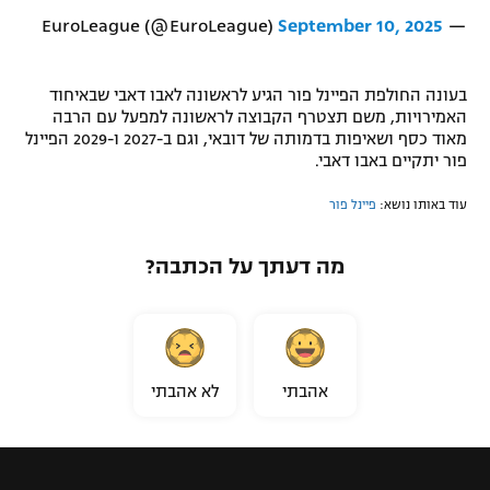
September 10, 2025
— EuroLeague (@EuroLeague)
רשיון להקרנה פומבית לבית עסק
הצטרפות לחבילת הערוצים
בעונה החולפת הפיינל פור הגיע לראשונה לאבו דאבי שבאיחוד
האמירויות, משם תצטרף הקבוצה לראשונה למפעל עם הרבה
לוח דרושים – ג'ובנט
מאוד כסף ושאיפות בדמותה של דובאי, וגם ב-2027 ו-2029 הפיינל
פור יתקיים באבו דאבי.
תגיות
עוד באותו נושא:
פיינל פור
המגזין
מה דעתך על הכתבה?
אהבתי
לא אהבתי