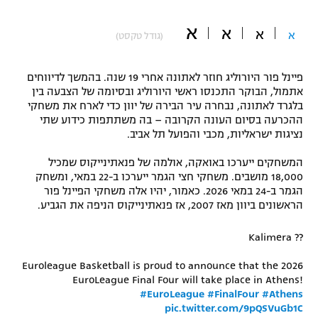
"מחצית בשכונה" – פודקאסט
א
אופניים
א
א
א
(גודל טקסט)
ספורט מוטורי
משתתפים וזוכים בפרסים
פיינל פור היורוליג חוזר לאתונה אחרי 19 שנה. בהמשך לדיווחים
אתמול, הבוקר התכנסו ראשי היורוליג ובסיומה של הצבעה בין
כדורמים
בלגרד לאתונה, נבחרה עיר הבירה של יוון כדי לארח את משחקי
תקנון משתתפים וזוכים בפרסים
טניס
ההכרעה בסיום העונה הקרובה – בה משתתפות כידוע שתי
פוטבול אמריקאי NFL
נציגות ישראליות, מכבי והפועל תל אביב.
תקנון עבור פעילות אלקטרה
גיימינג E-Sports
המשחקים ייערכו באואקה, אולמה של פנאתינייקוס שמכיל
בייסבול MLB
תקנון עבור פעילות ספורט 1 – "מרלן"
18,000 מושבים. משחקי חצי הגמר ייערכו ב-22 במאי, ומשחק
הגמר ב-24 במאי 2026. כאמור, יהיו אלה משחקי הפיינל פור
ספורט אתגרי ואקסטרים
הראשונים ביוון מאז 2007, אז פנאתינייקוס הניפה את הגביע.
תנאי שימוש
אומנויות לחימה
Kalimera ??
מדיניות פרטיות
Euroleague Basketball is proud to announce that the 2026
גיימינג E-Sports
EuroLeague Final Four will take place in Athens!
#EuroLeague
#FinalFour
#Athens
תקנון פעילות ספורט 1
pic.twitter.com/9pQSVuGb1C