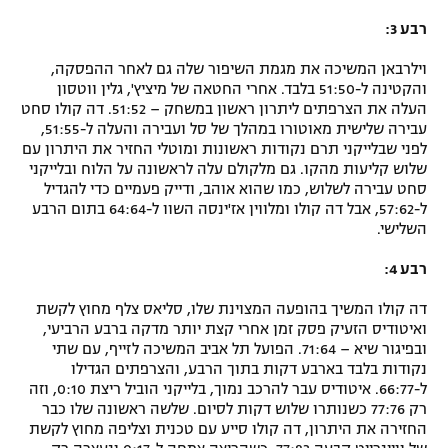
רבע 3:
וילרבאן המשיכה את מגמת השיפור שלה גם לאחר ההפסקה,
והקטינה ל-51:50 בלבד. אחרי החטאה של מיציץ', גלין ווטסון
העלה את הצרפתים ליתרון ראשון במשחק – 51:52. דה קולו סחט
עבירה שלישית מאוטורו במהלך של סל ועבירה והעלה ל-51:55,
לפני שבלייקני תרם נקודות ראשונות ומוטלי החזיר את היתרון עם
שלוש קליעות מהקו. גם מלקולם עלה לראשונה על הלוח ובלייקני
סחט עבירה לשלוש, כמו שהוא אוהב, ודייק פעמיים כדי להגדיל
ל-57:62, אבל דה קולו ומלווין אז'ינסה השוו ל-64:64 בתום הרבע
השלישי.
רבע 4:
דה קולו המשיך בהופעה המצוינת שלו, סליאס צלף מחוץ לקשת
ואיטודיס הזעיק פסק זמן אחרי קצת יותר מדקה ברבע הרביעי,
ובפיגור שיא – 71:64. הפועל תל אביב המשיכה לזייף, עם שתי
נקודות בלבד בארבע דקות בתוך הרבע, והצרפתים הגדילו
ל-66:77. איטודיס עבר להרכב נמוך, בלייקני הוביל ריצת 0:10, וזה
רק 77:76 כשנותרו שלוש דקות לסיום. שלשה ראשונה שלו כבר
החזירה את היתרון, דה קולו סייע עם טכנית וצליפה מחוץ לקשת