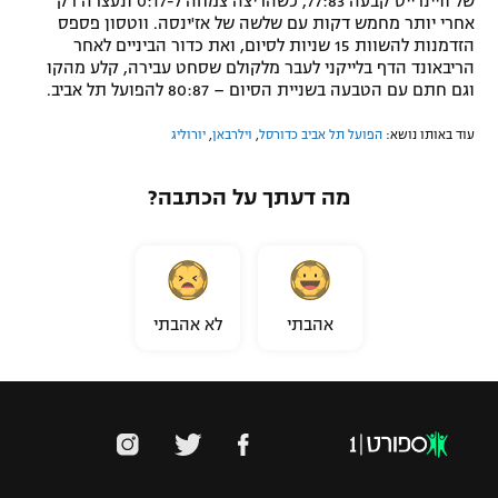
של וויינרייט קבעה 77:83, כשהריצה צמחה ל-0:17 ונעצרה רק
אחרי יותר מחמש דקות עם שלשה של אז'ינסה. ווטסון פספס
הזדמנות להשוות 15 שניות לסיום, ואת כדור הביניים לאחר
הריבאונד הדף בלייקני לעבר מלקולם שסחט עבירה, קלע מהקו
וגם חתם עם הטבעה בשניית הסיום – 80:87 להפועל תל אביב.
עוד באותו נושא:
הפועל תל אביב כדורסל
,
וילרבאן
,
יורוליג
מה דעתך על הכתבה?
אהבתי
לא אהבתי