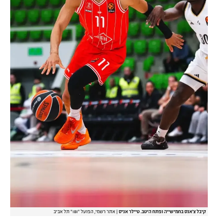
קיבל צ'אנס בחמישייה ופתח היטב. טיילר אניס
|
אתר רשמי, הפועל "IBI" תל אביב