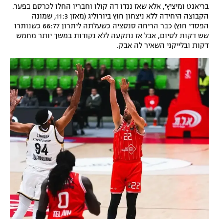
בריאנט ומיציץ', אלא שאז ננדו דה קולו וחבריו החלו לכרסם בפער.
רשיון להקרנה פומבית לבית עסק
הקבוצה היחידה ללא ניצחון חוץ ביורוליג (מאזן 11:3, שמונה
הפסדי חוץ) כבר הריחה סנסציה כשעלתה ליתרון 66:77 כשנותרו
הצטרפות לחבילת הערוצים
שש דקות לסיום, אבל אז נתקעה ללא נקודות במשך יותר מחמש
דקות ובלייקני השאיר לה אבק.
לוח דרושים – ג'ובנט
תגיות
המגזין