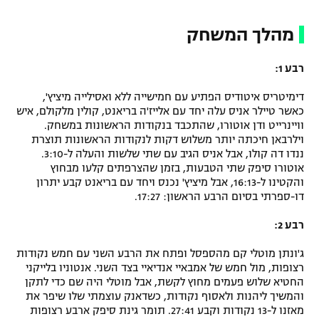
מהלך המשחק
רבע 1:
דימיטריס איטודיס הפתיע עם חמישייה ללא ואסילייה מיציץ',
כאשר טיילר אניס עלה יחד עם אלייז'ה בריאנט, קולין מלקולם, איש
וויינרייט ודן אוטורו, שהתכבד בנקודות הראשונות במשחק.
וילרבאן חיכתה יותר משלוש דקות לנקודות הראשונות תוצרת
ננדו דה קולו, אבל אניס הגיב עם שתי שלשות והעלה ל-3:10.
אוטורו סיפק שתי הטבעות, בזמן שהצרפתים קלעו מבחוץ
והקטינו ל-16:13, אבל מיציץ' נכנס ויחד עם בריאנט קבע יתרון
דו-ספרתי בסיום הרבע הראשון: 17:27.
רבע 2:
ג'ונתן מוטלי קם מהספסל ופתח את הרבע השני עם חמש נקודות
רצופות, מול חמש של אמבאיי אנדיאיי בצד השני. אנטוניו בלייקני
החטיא שלוש פעמים מחוץ לקשת, אבל מוטלי היה שם כדי לתקן
והמשיך ליהנות ולאסוף נקודות, כשדאנק עוצמתי שלו שיפר את
מאזנו ל-13 נקודות וקבע 27:41. תומר גינת סיפק ארבע רצופות