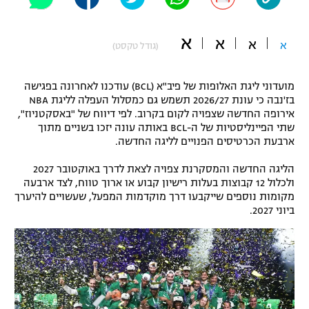
"מחצית בשכונה" – פודקאסט
אופניים
א
א
א
א
(גודל טקסט)
ספורט מוטורי
משתתפים וזוכים בפרסים
מועדוני ליגת האלופות של פיב"א (BCL) עודכנו לאחרונה בפגישה
כדורמים
בז'נבה כי עונת 2026/27 תשמש גם כמסלול העפלה לליגת NBA
תקנון משתתפים וזוכים בפרסים
טניס
אירופה החדשה שצפויה לקום בקרוב. לפי דיווח של "באסקטניוז",
פוטבול אמריקאי NFL
שתי הפיינליסטיות של ה-BCL באותה עונה יזכו בשניים מתוך
תקנון עבור פעילות אלקטרה
ארבעת הכרטיסים הפנויים לליגה החדשה.
גיימינג E-Sports
בייסבול MLB
הליגה החדשה והמסקרנת צפויה לצאת לדרך באוקטובר 2027
תקנון עבור פעילות ספורט 1 – "מרלן"
ולכלול 12 קבוצות בעלות רישיון קבוע או ארוך טווח, לצד ארבעה
ספורט אתגרי ואקסטרים
מקומות נוספים שייקבעו דרך מוקדמות המפעל, שעשויים להיערך
תנאי שימוש
ביוני 2027.
אומנויות לחימה
מדיניות פרטיות
גיימינג E-Sports
תקנון פעילות ספורט 1