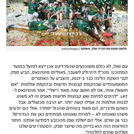
רשיון להקרנה פומבית לבית עסק
הצטרפות לחבילת הערוצים
לוח דרושים – ג'ובנט
מלאגה חוגגת את הזכייה שלה, אשתקד
|
GettyImages
תגיות
המגזין
עם זאת, לא כולם משוכנעים שהפרויקט אכן ייצא לפועל במועד
המתוכנן. מנכ"ל היורוליג לשעבר, פאוליוס מוטיונאס, הביע ספק
לגבי השקת הליגה כבר ב-2027, והצביע על האתגרים
המשמעותיים שבהקמת קבוצות חדשות ובהקמת אולמות. "אם
תשאלו אותי, אני לא חושב שזה מאוד ריאלי", אמר מוטיונאס ל-
LRT. "להקים לפחות שש קבוצות חדשות מאפס זה לא פשוט.
לבנות אולמות זה אפילו קשה יותר. יש הרבה מכשולים. אבל
כשהם מדברים, הם מאוד בטוחים שהכול יסתדר. אולי הם יודעים
משהו שאנחנו לא – למרות שאנחנו מפתחים כאן את הכדורסל
כבר 26 שנים. אולי הם ישלפו שפן מהכובע ויפתיעו אותנו. חוסר
הוודאות הזה הוא בדיוק מה שיוצר ספק. הסטנדרטים שלנו
ושלהם שונים לחלוטין".