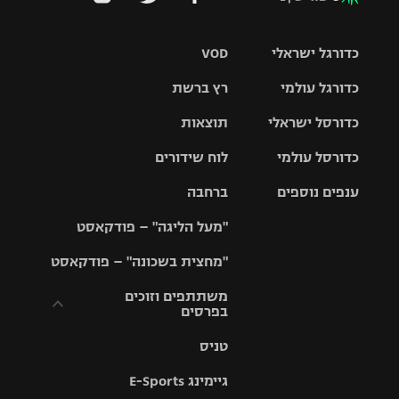
כדורגל ישראלי
VOD
כדורגל עולמי
רץ ברשת
ליגת העל
כדורסל ישראלי
תוצאות
ליגת
ליגה לאומית
האלופות
כדורסל עולמי
לוח שידורים
ליגת ווינר
סל
גביע הטוטו
ענפים נוספים
ברחבה
ליגה
NBA
אירופית
"מעל הליגה" – פודקאסט
ליגה לאומית
ליגיונרים
טניס
יורוליג
ליגה אנגלית
"מחצית בשכונה" – פודקאסט
כדורסל נשים
גביע המדינה
כדוריד
יורוקאפ
ליגה גרמנית
משתתפים וזוכים
בפרסים
מכבי תל
נבחרת
כדורעף
אביב
ישראל
ליגה
טניס
ספרדית
תקנון משתתפים
שחייה
הפועל חולון
מכבי חיפה
וזוכים בפרסים
גיימינג E-Sports
ליגה