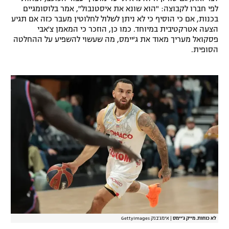
לפי חברו לקבוצה: "הוא שונא את איסטנבול", אמר בלוסומגיים
רשיון להקרנה פומבית לבית עסק
בכנות, אם כי הוסיף כי לא ניתן לשלול לחלוטין מעבר כזה אם תגיע
הצעה אטרקטיבית במיוחד. כמו כן, הוזכר כי המאמן צ'אבי
הצטרפות לחבילת הערוצים
פסקואל מעריך מאוד את ג'יימס, מה שעשוי להשפיע על ההחלטה
הסופית.
לוח דרושים – ג'ובנט
תגיות
המגזין
לא כוחות. מייק ג'יימס
|
אימג'בנק GettyImages