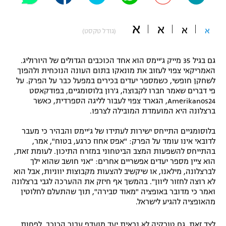
"מחצית בשכונה" – פודקאסט
אופניים
א
א
א
א
(גודל טקסט)
ספורט מוטורי
משתתפים וזוכים בפרסים
גם בגיל 35 מייק ג'יימס הוא אחד הכוכבים הגדולים של היורוליג.
כדורמים
האמריקאי צפוי לעזוב את מונאקו בתום העונה הנוכחית ולהפוך
תקנון משתתפים וזוכים בפרסים
לשחקן חופשי, כשמספר יעדים בכירים במפעל כבר על הפרק. על
טניס
פי דברים שאמר חברו לקבוצה, ג'רון בלוסומגיים, בפודקאסט
פוטבול אמריקאי NFL
Amerikanos24, הגארד צפוי לעבור לליגה הספרדית, כאשר
תקנון עבור פעילות אלקטרה
ברצלונה היא המועמדת המובילה לצרפו.
גיימינג E-Sports
בייסבול MLB
תקנון עבור פעילות ספורט 1 – "מרלן"
בלוסומגיים התייחס ישירות לעתידו של ג'יימס והבהיר כי מעבר
לדובאי אינו עומד על הפרק: "אפס אחוז כרגע, בטוח", אמר,
ספורט אתגרי ואקסטרים
תנאי שימוש
בהתייחס להשפעות המצב הביטחוני במזרח התיכון. לעומת זאת,
הוא ציין מספר יעדים אפשריים אחרים: "אני חושב שהוא ילך
אומנויות לחימה
לברצלונה, מילאנו, או שיקשיב להצעות מקבוצות יווניות, אבל הוא
לא רוצה לחזור ליוון". בהמשך אף חיזק את ההערכה לגבי ברצלונה
מדיניות פרטיות
גיימינג E-Sports
ואמר כי מדובר באופציה "מאוד סבירה", תוך שהתעלם לחלוטין
מהאופציה להגיע לישראל.
תקנון פעילות ספורט 1
לצד זאת, גם טורקיה לא נראית יעד מועדף עבור הכוכב, לפחות