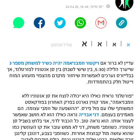
יום שישי, 18:48, 24.04.26
"מחצית בשכונה" – פודקאסט
אופניים
ספורט מוטורי
משתתפים וזוכים בפרסים
א
א
כדורמים
א
א
(גודל טקסט)
תקנון משתתפים וזוכים בפרסים
טניס
פוטבול אמריקאי NFL
תקנון עבור פעילות אלקטרה
עדיין לא ברור אם
ויקטור וומבניאמה יהיה כשיר למשחק מספר 3
שייערך הלילה (5:30, בין שישי לשבת) בין סן אנטוניו לפורטלנד, אך
גיימינג E-Sports
בייסבול MLB
בבלייזרס נערכים לאפשרות שיחזור מוקדם מהצפוי מזעזוע המוח
תקנון עבור פעילות ספורט 1 – "מרלן"
וייטול חלק בהתמודדות.
ספורט אתגרי ואקסטרים
תנאי שימוש
"פורטלנד נראית כאילו היא יכולה לנצח את סן אנטוניו ללא
וומבניאמה", אמר קווין גארנט בפרק האחרון בפודקאסט
אומנויות לחימה
המשותף שלו עם פול פירס. "ההשפעה של וומבי עצומה. הם
מדיניות פרטיות
מאמינים בעצמם.
דני אבדיה
נראה כאילו הוא לא חושב שאפשר
גיימינג E-Sports
לעצור אותו. הוא נראה טוב. כל הכבוד לדני, אני בלחץ בשביל סן
אנטוניו. כשוומבי משחק, דני לא ממש עובר את קו העונשין כמו
תקנון פעילות ספורט 1
שהוא עושה מול קבוצות אחרות. כשוומבי בצבע, דונובן קלינגן
זורק שלשות. ברגע שלוק קורנט נכנס, כולם חודרים לצבע".