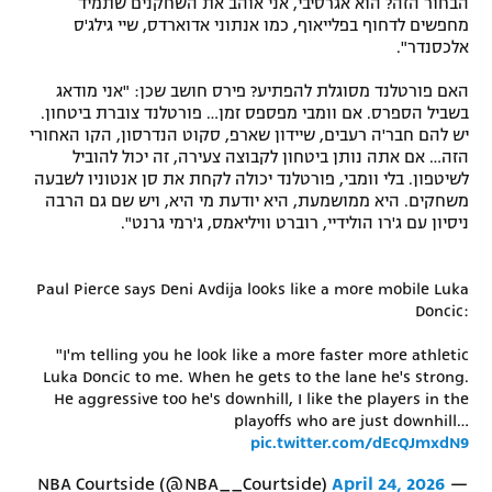
הבחור הזה? הוא אגרסיבי, אני אוהב את השחקנים שתמיד
מחפשים לדחוף בפלייאוף, כמו אנתוני אדוארדס, שיי גילג'ס
אלכסנדר".
האם פורטלנד מסוגלת להפתיע? פירס חושב שכן: "אני מודאג
בשביל הספרס. אם וומבי מפספס זמן… פורטלנד צוברת ביטחון.
יש להם חבר'ה רעבים, שיידון שארפ, סקוט הנדרסון, הקו האחורי
הזה… אם אתה נותן ביטחון לקבוצה צעירה, זה יכול להוביל
לשיטפון. בלי וומבי, פורטלנד יכולה לקחת את סן אנטוניו לשבעה
משחקים. היא ממושמעת, היא יודעת מי היא, ויש שם גם הרבה
ניסיון עם ג'רו הולידיי, רוברט וויליאמס, ג'רמי גרנט".
Paul Pierce says Deni Avdija looks like a more mobile Luka
Doncic:
"I'm telling you he look like a more faster more athletic
Luka Doncic to me. When he gets to the lane he's strong.
He aggressive too he's downhill, I like the players in the
playoffs who are just downhill…
pic.twitter.com/dEcQJmxdN9
April 24, 2026
— NBA Courtside (@NBA__Courtside)