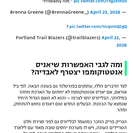
"Probably not."
pic.twitter.com/r3g231ItD3
April 23, 2026
— Brenna Greene (@BrennaGreene_)
?
pic.twitter.com/1nJpn5QZgQ
April 22,
— Portland Trail Blazers (@trailblazers)
2026
ומה לגבי האפשרות שיאניס
אנטטוקומפו יצטרף לאבדיה?
לצד הדברים הללו, עוסקים בפורטלנד גם בעונה הבאה. לפי ביל
אוראם, אם יאניס אנטטוקומפו לא יחתום על הארכת חוזהו
במילווקי, הבלייזרס ינסו לצרפו – והוא לא השם הגדול היחיד
שנמצא על הכוונת. הבעלים החדש טום דאנדון נחוש להתחזק,
ומהר.
הגריק פריק הוזכר כמועמד לבלייזרס גם לפני סגירת חלון
הטריידים העונה, ויש לו מערכת יחסים טובה מאוד עם לילארד