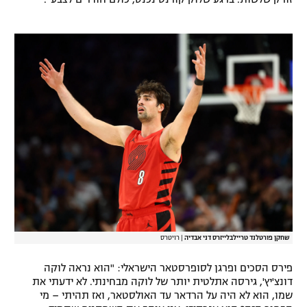
רשיון להקרנה פומבית לבית עסק
הצטרפות לחבילת הערוצים
לוח דרושים – ג'ובנט
תגיות
המגזין
שחקן פורטלנד טריילבלייזרס דני אבדיה
|
רויטרס
פירס הסכים ופרגן לסופרסטאר הישראלי: "הוא נראה לוקה
דונצ'יץ', גירסה אתלטית יותר של לוקה מבחינתי. לא ידעתי את
שמו, הוא לא היה על הרדאר עד האולסטאר, ואז תהיתי – מי