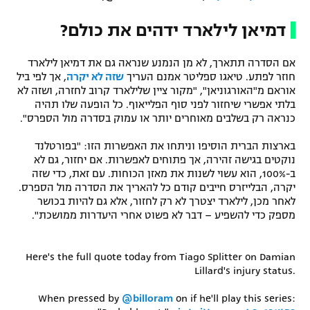
דמיאן לילארד ידהים את כולם?
אם הסדרה תתארך, לא מן הנמנע שנראה גם את דמיאן לילארד
חוזר לפתע. טיאגו ספליטר אמנם העריך
שזה לא יקרה
, אך לפי ביל
אוראם מ"האורגוניאן", "מקור ציין שלילארד קרוב לחזרה, ושזה לא
בלתי אפשרי שיחזור לפני סוף הפלייאוף. כל הופעה שלו תהיה
כנראה רק בשלבים מאוחרים יותר או עמוק בסדרה מול הספרס".
בארצות הברית הוסיפו וניתחו את האפשרות הזו: "בפורטלנד
נוקטים בגישה זהירה, אך פתוחים לאפשרות. אם יחזור, גם לא
ב-100%, הוא עשוי לשנות את מאזן הכוחות. עם זאת, כדי שזה
יקרה, הבלייזרס חייבים קודם כל להאריך את הסדרה מול הספרס.
לאחר מכן, לילארד יצטרך לא רק לחזור, אלא גם להיות בכושר
מספק כדי להשפיע – דבר לא פשוט אחרי היעדרות ממושכת".
Here's the full quote today from Tiago Splitter on Damian
Lillard's injury status.
When pressed by
@billoram
on if he'll play this series: