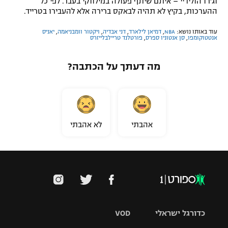
וג'רו הולידיי – איתם שיתף פעולה במילווקי בעבר. לפי כל
ההערכות, בקיץ לא תהיה לבאקס ברירה אלא להעבירו בטרייד.
עוד באותו נושא:
NBA
,
דמיאן לילארד
,
דני אבדיה
,
ויקטור וומבניאמה
,
יאניס
אנטטוקומפו
,
סן אנטוניו ספרס
,
פורטלנד טריילבלייזרס
מה דעתך על הכתבה?
אהבתי
לא אהבתי
כדורגל ישראלי
VOD