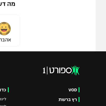
מה דע
אהבת
VOD
כדו
רץ ברשת
ליגת