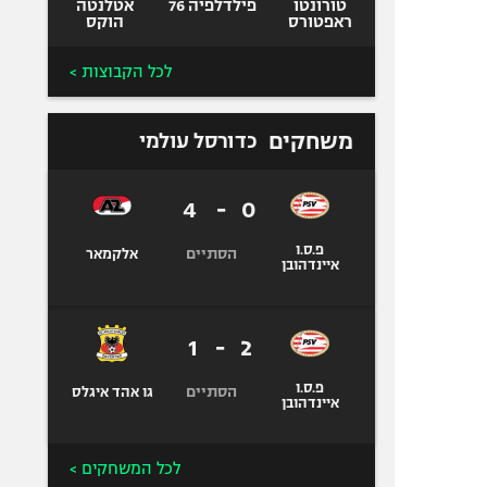
טורונטו
פילדלפיה 76
אטלנטה
ראפטורס
הוקס
לכל הקבוצות >
משחקים
כדורסל עולמי
4
-
0
פ.ס.ו
הסתיים
אלקמאר
איינדהובן
1
-
2
פ.ס.ו
הסתיים
גו אהד איגלס
איינדהובן
לכל המשחקים >