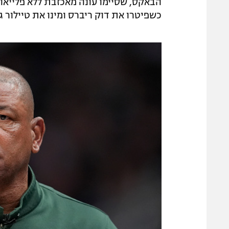
כשפיטרו את דוק ריברס ומינו את טיילור ג