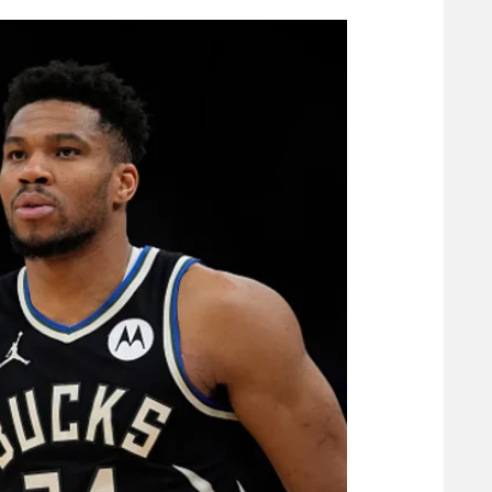
הפועל 
תקנון משתתפים וזוכים בפרסים
הפועל 
תקנון עבור פעילות אלקטרה
הפועל 
תקנון עבור פעילות ספורט 1 – "מרלן"
מכבי נ
טניס
בני יהו
גיימינג E-Sports
תנאי שימוש
מדיניות פרטיות
תקנון פעילות ספורט 1
רשיון להקרנה פומבית לבית עסק
הצטרפות לחבילת הערוצים
לוח דרושים – ג'ובנט
תגיות
המגזין