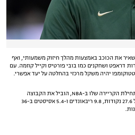
שאיר את הכוכב באמצעות מהלך חיזוק משמעותי, ואף
ות דראפט ושחקנים כמו בובי פורטיס וקייל קוזמה. עם
טטוקומפו יהיה משקל מרכזי בהחלטה על יעד אפשרי.
אנטטוקומפו, בן 31, משחק במילווקי מאז תחילת הקריירה שלו ב-NBA, הוביל את הקבוצה
לאליפות ב-2021 ורשם העונה ממוצעים של 27.6 נקודות, 9.8 ריבאונדים ו-5.4 אסיסטים ב-36
ות.