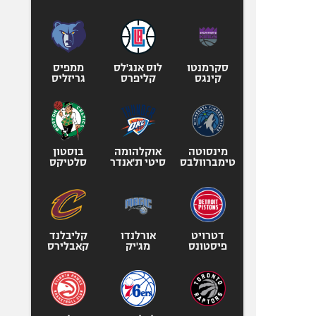
סקרמנטו
לוס אנג'לס
ממפיס
קינגס
קליפרס
גריזליס
מינסוטה
אוקלהומה
בוסטון
טימברוולבס
סיטי ת'אנדר
סלטיקס
דטרויט
אורלנדו
קליבלנד
פיסטונס
מג'יק
קאבלירס