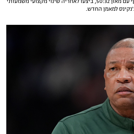
הבאקס, שסיימו עונה מאכזבת ללא פלייאוף עם מאזן 50:32, ביצעו לאחריה שינוי מקצועי משמעותי
'נקינס למאמן החדש.