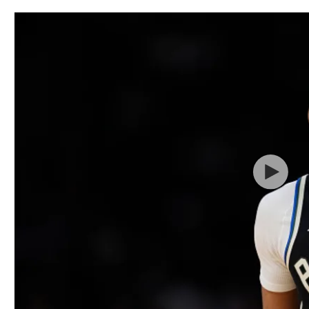
תל אביב
ליגה סינית
חיפה
ליגה ברזילאית
באר שבע
ליגות נוספות
תניה
דה