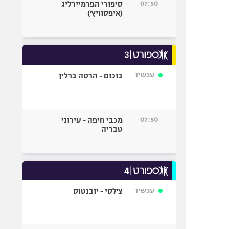
07:50
סיפורי הפרמיירליג
(איפסוויץ')
עכשיו
בוכום - הרטה ברלין
07:50
מכבי חיפה - עירוני
טבריה
עכשיו
צ'לסי - יובנטוס