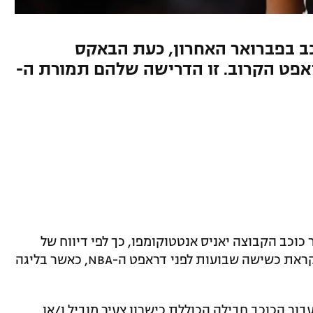
ב בפברואר האחרון, כעת הבאקס
פט הקרוב. זו הדרישה שלהם תמורת ה-
כוכב הקבוצה יאניס אנטטוקומפו, כך לפי דיווח של
שאמס צ'רניה, כתב ESPN. המהלך מגיע לקראת כשישה שבועות לפני דראפט ה-NBA, כאשר בליגה
בור הכוכב חבילה הכוללת כישרון צעיר מוביל ו/או