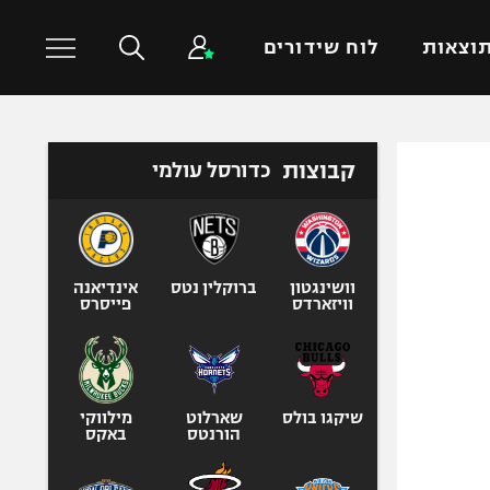
וצאות
לוח שידורים
כדורסל עולמי
ענפים נוספים
קבוצות
כדורסל עולמי
NBA
טניס
יורוליג
כדוריד
יורוקאפ
כדורעף
וושינגטון
ברוקלין נטס
אינדיאנה
וויזארדס
פייסרס
שחייה
ג'ודו
אגרוף
ספורט אולימפי
שיקגו בולס
שארלוט
מילווקי
הורנטס
באקס
UFC
היאבקות WWE