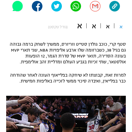
"מחצית בשכונה" – פודקאסט
אופניים
א
א
א
ספורט מוטורי
א
משתתפים וזוכים בפרסים
(גודל טקסט)
כדורמים
סטף קרי, כוכב גולדן סטייט ווריורס, ממשיך לשחק ברמה גבוהה
תקנון משתתפים וזוכים בפרסים
טניס
גם בגיל 38, כשברזומה שלו ארבע אליפויות NBA, שני תארי MVP
פוטבול אמריקאי NFL
בעונה הסדירה, תואר MVP של סדרת הגמר, 12 הופעות
תקנון עבור פעילות אלקטרה
אולסטאר, שתי זכיות בגביע העולם ומדליית זהב אולימפית.
גיימינג E-Sports
בייסבול MLB
תקנון עבור פעילות ספורט 1 – "מרלן"
למרות זאת, קבוצתו לא שיחקה בפלייאוף העונה לאחר שהודחה
כבר בפלייאין, ואיבדה סיכוי ממשי לזכייה באליפות חמישית.
ספורט אתגרי ואקסטרים
תנאי שימוש
אומנויות לחימה
מדיניות פרטיות
גיימינג E-Sports
תקנון פעילות ספורט 1