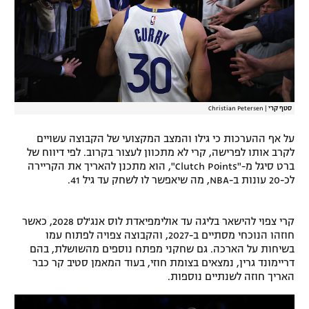
רשיון להקרנה פומבית לבית עסק
הצטרפות לחבילת הערוצים
לוח דרושים – ג'ובנט
סטף קרי
|
Christian Petersen
תגיות
על אף ההערכות כי גילו והמצב המקצועי של הקבוצה עשויים
המגזין
לקרב אותו לפרישה, קרי לא מתכוון לעצור בקרוב. לפי דיווח של
ברט סיגל מ-"Clutch Points", הוא מתכנן להאריך את הקריירה
לכ-20 עונות ב-NBA, מה שיאפשר לו לשחק עד גיל 41.
קרי צפוי להישאר בליגה עד אולימפיאדת לוס אנג'לס 2028, כאשר
חוזהו הנוכחי מסתיים ב-2027, והקבוצה צפויה לפתוח עמו
בשיחות על הארכה. גם שחקני מפתח נוספים מהשושלת, בהם
דריימונד גרין, נמצאים בצומת חוזי, בעוד המאמן סטיב קר כבר
האריך חוזה לשנתיים נוספות.