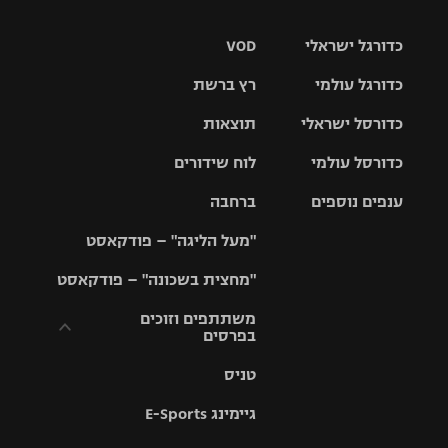
כדורגל ישראלי
VOD
כדורגל עולמי
רץ ברשת
ליגת העל
כדורסל ישראלי
תוצאות
ליגת
ליגה לאומית
האלופות
כדורסל עולמי
לוח שידורים
ליגת ווינר
סל
גביע הטוטו
ענפים נוספים
ברחבה
ליגה
NBA
אירופית
"מעל הליגה" – פודקאסט
ליגה לאומית
ליגיונרים
טניס
יורוליג
ליגה אנגלית
"מחצית בשכונה" – פודקאסט
כדורסל נשים
גביע המדינה
כדוריד
יורוקאפ
ליגה גרמנית
משתתפים וזוכים
בפרסים
מכבי תל
נבחרת
כדורעף
אביב
ישראל
ליגה
טניס
ספרדית
תקנון משתתפים
שחייה
הפועל חולון
מכבי חיפה
וזוכים בפרסים
גיימינג E-Sports
ליגה
איטלקית
ג'ודו