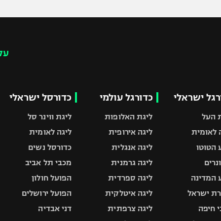
עק
רגל ישראלי
כדורגל עולמי
כדורסל ישראלי
 העל
ליגת האלופות
ליגת ווינר סל
 לאומית
ליגה אירופית
ליגה לאומית
 הטוטו
ליגה אנגלית
כדורסל נשים
ונרים
ליגה גרמנית
מכבי תל אביב
 המדינה
ליגה ספרדית
הפועל חולון
ת ישראל
ליגה איטלקית
הפועל ירושלים
 חיפה
ליגה צרפתית
דני אבדיה