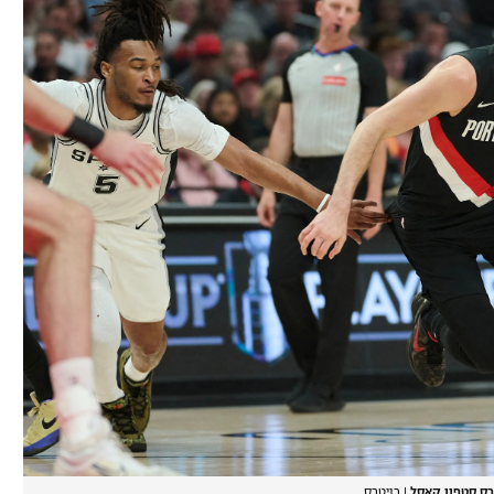
פרס סטפון קאסל
|
רויטרס