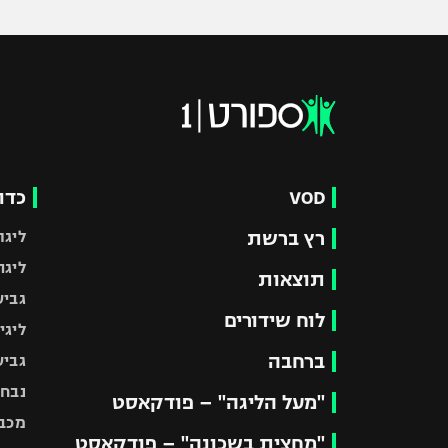
VOD
כדו
רץ ברשת
ליגת
ליגה
תוצאות
גביע
לוח שידורים
ליגי
ברחבה
גביע
נבחר
"מעל הליגה" – פודקאסט
מכבי
"מחצית בשכונה" – פודקאסט