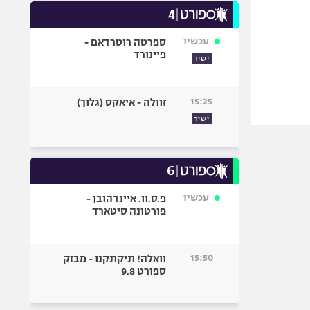
עכשיו
ספרטה רוטרדאם -
פיינורד
ישיר
15:25
זוולה - איאקס (גלוך)
ישיר
עכשיו
פ.ס.וו. איינדהובן -
פורטונה סיטארד
15:50
וואלה! תיקתקנו - מבזק
ספורט 9.8