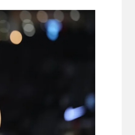
משתתפים וזוכים בפרסים
מכבי ת
הפועל 
תקנון משתתפים וזוכים בפרסים
הפועל 
תקנון עבור פעילות אלקטרה
הפועל 
תקנון עבור פעילות ספורט 1 – "מרלן"
מכבי נ
טניס
בני יהו
גיימינג E-Sports
תנאי שימוש
מדיניות פרטיות
תקנון פעילות ספורט 1
רשיון להקרנה פומבית לבית עסק
הצטרפות לחבילת הערוצים
לוח דרושים – ג'ובנט
תגיות