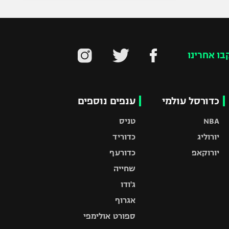
בו אחרינו
כדורסל עולמי
ענפים נוספים
NBA
טניס
יורוליג
כדוריד
יורוקאפ
כדורעף
שחייה
ג'ודו
אגרוף
ספורט אולימפי