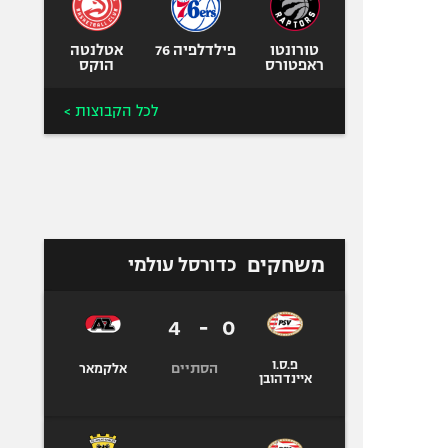
טורונטו
פילדלפיה 76
אטלנטה
ראפטורס
הוקס
לכל הקבוצות >
משחקים
כדורסל עולמי
4
-
0
פ.ס.ו
הסתיים
אלקמאר
איינדהובן