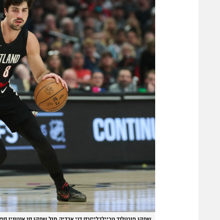
שחקן פורטלנד טריילבלייזרס דני אבדיה מול שחקן סן אנטוניו ס