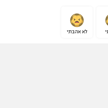
י
לא אהבתי