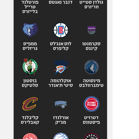
גולדן סטייט
דנבר נאגטס
פורטלנד
ווריורס
טרייל
בלייזרס
סקרמנטו
לוס אנג'לס
ממפיס
קינגס
קליפרס
גריזליס
מינסוטה
אוקלהומה
בוסטון
טימברוולבס
סיטי ת'אנדר
סלטיקס
דטרויט
אורלנדו
קליבלנד
פיסטונס
מג'יק
קאבלירס