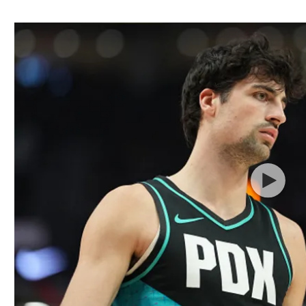
ל אביב
ליגה טורקית
תל אביב
ליגה סינית
חיפה
ליגה ברזילאית
באר שבע
ליגות נוספות
תניה
דה