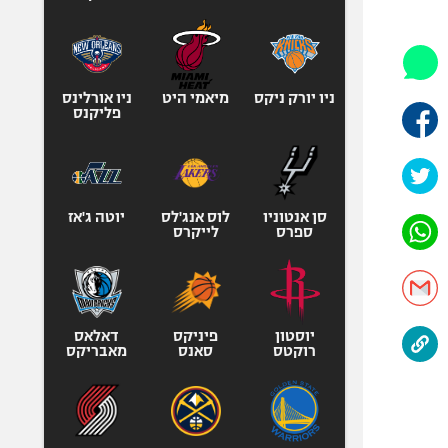
היאבקות WWE
אופניים
ספורט מוטורי
כדורמים
ניו יורק ניקס
מיאמי היט
ניו אורלינס
פליקנס
פוטבול אמריקאי NFL
בייסבול MLB
ספורט אתגרי
ואקסטרים
סן אנטוניו
לוס אנג'לס
יוטה ג'אז
ספרס
לייקרס
אומנויות לחימה
גיימינג E-Sports
יוסטון
פיניקס
דאלאס
רוקטס
סאנס
מאבריקס