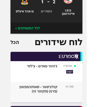
1
-
2
פ.ס.ו
הסתיים
גו אהד איגלס
איינדהובן
לכל המשחקים >
לוח שידורים
הכל
עכשיו
ג'והור טאזים - צ'לסי
ישיר
17:00
קולצ'סטר - סאותהמפטון
(פרץ) (מקוצר 15)