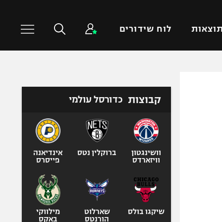
וצאות
לוח שידורים
כדורסל עולמי
ענפים נוספים
קבוצות
כדורסל עולמי
NBA
טניס
יורוליג
כדוריד
יורוקאפ
כדורעף
שחייה
וושינגטון
ברוקלין נטס
אינדיאנה
וויזארדס
פייסרס
ג'ודו
אגרוף
ספורט אולימפי
UFC
שיקגו בולס
שארלוט
מילווקי
הורנטס
באקס