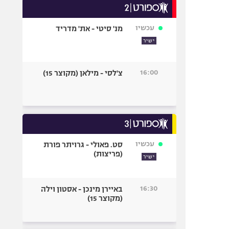
עכשיו
מנ' סיטי - את' מדריד
ישיר
16:00
צ'לסי - מילאן (מקוצר 15)
עכשיו
סט. פאולי - גרויתר פורת
(פריצות)
ישיר
16:30
באיירן מינכן - אסטון וילה
(מקוצר 15)