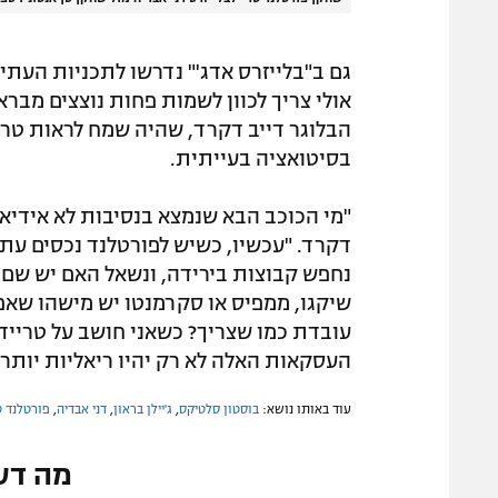
גם ב"בלייזרס אדג'" נדרשו לתכניות העתידי
אולי צריך לכוון לשמות פחות נוצצים מברא
הבלוגר דייב דקרד, שהיה שמח לראות טריי
בסיטואציה בעייתית.
"מי הכוכב הבא שנמצא בנסיבות לא אידיאל
דקרד. "עכשיו, כשיש לפורטלנד נכסים עת
נחפש קבוצות בירידה, ונשאל האם יש שם כ
שיקגו, ממפיס או סקרמנטו יש מישהו שאפש
עובדת כמו שצריך? כשאני חושב על טרייד
העסקאות האלה לא רק יהיו ריאליות יותר –
עוד באותו נושא:
בוסטון סלטיקס
,
ג'יילן בראון
,
דני אבדיה
,
פורטלנד ט
מה דע