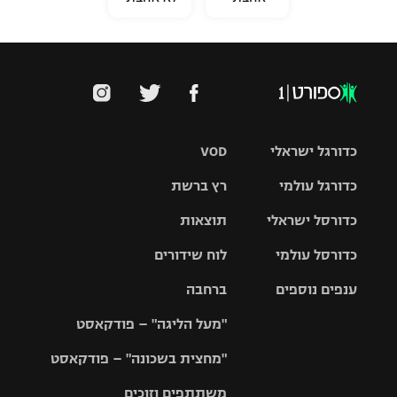
כדורגל ישראלי
VOD
כדורגל עולמי
רץ ברשת
ליגת העל
כדורסל ישראלי
תוצאות
ליגת
ליגה לאומית
האלופות
כדורסל עולמי
לוח שידורים
ליגת ווינר
סל
גביע הטוטו
ענפים נוספים
ברחבה
ליגה
NBA
אירופית
"מעל הליגה" – פודקאסט
ליגה לאומית
ליגיונרים
טניס
יורוליג
ליגה אנגלית
"מחצית בשכונה" – פודקאסט
כדורסל נשים
גביע המדינה
כדוריד
יורוקאפ
ליגה גרמנית
משתתפים וזוכים