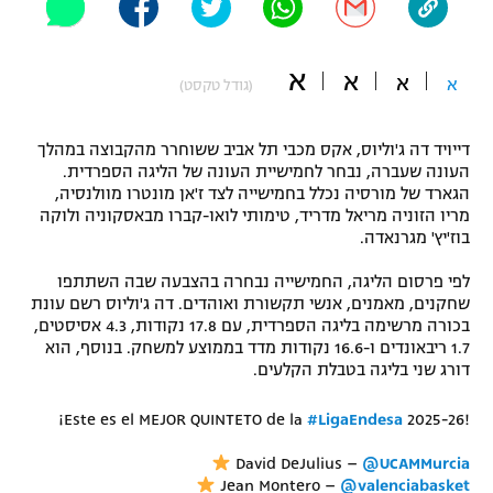
"מחצית בשכונה" – פודקאסט
אופניים
א
א
א
א
(גודל טקסט)
ספורט מוטורי
משתתפים וזוכים בפרסים
דייויד דה ג'וליוס, אקס מכבי תל אביב ששוחרר מהקבוצה במהלך
כדורמים
תקנון משתתפים וזוכים בפרסים
העונה שעברה, נבחר לחמישיית העונה של הליגה הספרדית.
טניס
הגארד של מורסיה נכלל בחמישייה לצד ז'אן מונטרו מוולנסיה,
פוטבול אמריקאי NFL
מריו הזוניה מריאל מדריד, טימותי לואו-קברו מבאסקוניה ולוקה
תקנון עבור פעילות אלקטרה
בוז'יץ' מגרנאדה.
גיימינג E-Sports
בייסבול MLB
תקנון עבור פעילות ספורט 1 – "מרלן"
לפי פרסום הליגה, החמישייה נבחרה בהצבעה שבה השתתפו
שחקנים, מאמנים, אנשי תקשורת ואוהדים. דה ג'וליוס רשם עונת
ספורט אתגרי ואקסטרים
בכורה מרשימה בליגה הספרדית, עם 17.8 נקודות, 4.3 אסיסטים,
תנאי שימוש
1.7 ריבאונדים ו-16.6 נקודות מדד בממוצע למשחק. בנוסף, הוא
אומנויות לחימה
דורג שני בליגה בטבלת הקלעים.
מדיניות פרטיות
גיימינג E-Sports
¡Este es el MEJOR QUINTETO de la
#LigaEndesa
2025-26!
David DeJulius –
@UCAMMurcia
תקנון פעילות ספורט 1
Jean Montero –
@valenciabasket