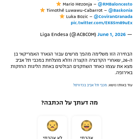
Mario Hezonja –
@RMBaloncesto
רשיון להקרנה פומבית לבית עסק
Timothé Luwawu-Cabarrot –
@Baskonia
Luka Bozic –
@CoviranGranada
הצטרפות לחבילת הערוצים
pic.twitter.com/EK6Sm89uEx
June 1, 2026
— Liga Endesa (@ACBCOM)
לוח דרושים – ג'ובנט
תגיות
הבחירה הזו משלימה מהפך מרשים עבור הגארד האמריקאי בן
ה-26, שאחרי הקדנציה הקצרה והלא מוצלחת במכבי תל אביב
מצא את עצמו כאחד השחקנים הבולטים באחת הליגות החזקות
המגזין
באירופה.
עוד באותו נושא:
מכבי תל אביב בכדורסל
מה דעתך על הכתבה?
אהבתי
לא אהבתי