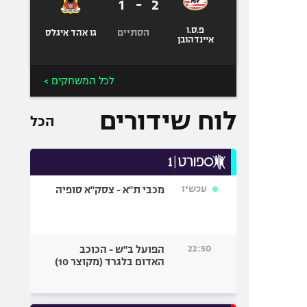
1
-
2
פ.ס.ו
הסתיים
גו אהד איגלס
איינדהובן
לכל המשחקים >
לוח שידורים
הכל
עכשיו
מכבי ת"א - צסק"א סופיה
22:50
הפועל ב"ש - הכוכב
האדום בלגרד (מקוצר 10)