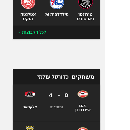
טורונטו
פילדלפיה 76
אטלנטה
ראפטורס
הוקס
לכל הקבוצות >
משחקים
כדורסל עולמי
4
-
0
פ.ס.ו
הסתיים
אלקמאר
איינדהובן