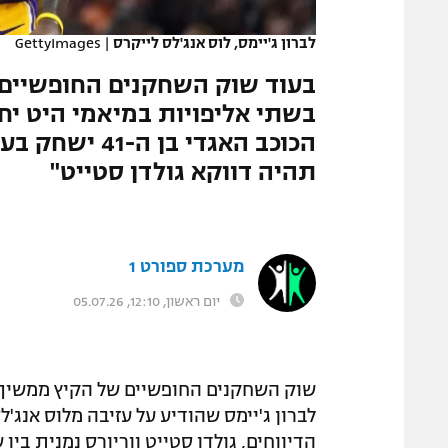
המגזין
לברון ג'יימס, לוס אנג'לס לייקרס
|
GettyImages
בשתי אליפויות במיאמי היט יח
הכוכב האגדי ב
תהיה דווקא גולדן סטייט"
מערכת ספורט 1
יום ראשון, 12:10, 05.07.26
שוק השחקנים החופשיים של הקיץ ממשיך ל
לברון ג'יימס שהודיע על עזיבה מלוס אנג'