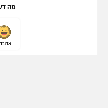
מה דע
אהבת