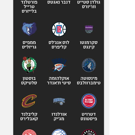
גולדן סטייט
דנבר נאגטס
פורטלנד
ווריורס
טרייל
בלייזרס
סקרמנטו
לוס אנג'לס
ממפיס
קינגס
קליפרס
גריזליס
מינסוטה
אוקלהומה
בוסטון
טימברוולבס
סיטי ת'אנדר
סלטיקס
דטרויט
אורלנדו
קליבלנד
פיסטונס
מג'יק
קאבלירס