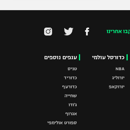
בו אחרינו
כדורסל עולמי
ענפים נוספים
NBA
טניס
יורוליג
כדוריד
יורוקאפ
כדורעף
שחייה
ג'ודו
אגרוף
ספורט אולימפי