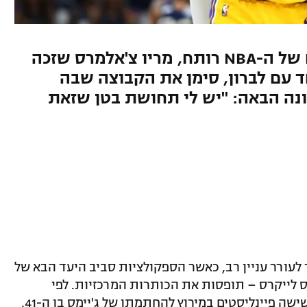
בעוד שוק השחקנים החופשיים של ה-NBA רותח, מריו צ'אלמרס שזכה
ד עם לברון, סימן את הקבוצה שבה
ן ה-41 ישחק בעונה הבאה: "יש לי תחושת בטן שזאת
עורר עניין רב, כאשר הספקולציות סביב היעד הבא של
לס לייקרס – תופסות את הכותרות המרכזיות. לפי
הדיווחים, גולדן סטייט ווריורס נמנית בין שישה פיינליסטים במירוץ להחתמתו של ג'יימס בן ה-41,