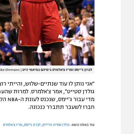
לברון ג'יימס ומריו צ'אלמרס בימיהם במיאמי היט
|
ike Ehrmann
"אני נותן לו עוד שנתיים-שלוש, והייתי רו
גולדן סטייט", אמר צ'אלמרס. למרות שהע
חברו לשעבר תתברר כנכונה.
עוד באותו נושא:
גולדן סטייט ווריירס
,
לברון ג'יימס
,
מריו צ'אלמרס