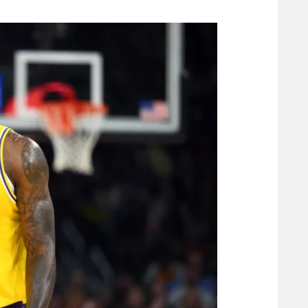
משתתפים וזוכים בפרסים
מכבי ת
הפועל 
תקנון משתתפים וזוכים בפרסים
הפועל 
תקנון עבור פעילות אלקטרה
הפועל 
תקנון עבור פעילות ספורט 1 – "מרלן"
מכבי נ
טניס
בני יהו
גיימינג E-Sports
תנאי שימוש
מדיניות פרטיות
תקנון פעילות ספורט 1
רשיון להקרנה פומבית לבית עסק
הצטרפות לחבילת הערוצים
לוח דרושים – ג'ובנט
תגיות