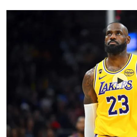
ל אביב
ליגה טורקית
תל אביב
ליגה סינית
חיפה
ליגה ברזילאית
באר שבע
ליגות נוספות
תניה
דה