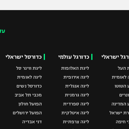
עק
רגל ישראלי
כדורגל עולמי
כדורסל ישראלי
 העל
ליגת האלופות
ליגת ווינר סל
 לאומית
ליגה אירופית
ליגה לאומית
 הטוטו
ליגה אנגלית
כדורסל נשים
ונרים
ליגה גרמנית
מכבי תל אביב
 המדינה
ליגה ספרדית
הפועל חולון
ת ישראל
ליגה איטלקית
הפועל ירושלים
 חיפה
ליגה צרפתית
דני אבדיה