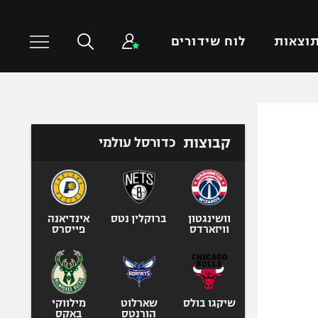
וצאות
לוח שידורים
כדורסל עולמי
ענפים נוספים
קבוצות
כדורסל עולמי
NBA
טניס
יורוליג
כדוריד
יורוקאפ
כדורעף
שחייה
וושינגטון
ברוקלין נטס
אינדיאנה
וויזארדס
פייסרס
ג'ודו
אגרוף
ספורט אולימפי
UFC
שיקגו בולס
שארלוט
מילווקי
הורנטס
באקס