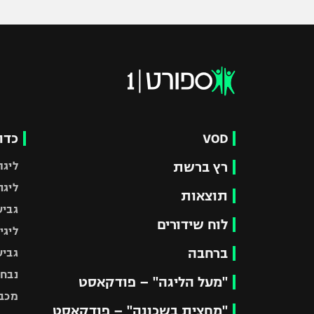
VOD
כדו
רץ ברשת
ליגת
ליגה
תוצאות
גביע
לוח שידורים
ליגי
ברחבה
גביע
נבחר
"מעל הליגה" – פודקאסט
מכבי
"מחצית בשכונה" – פודקאסט