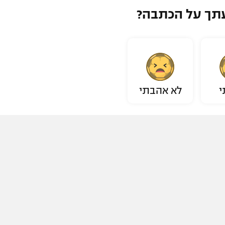
תך על הכתבה?
י
לא אהבתי