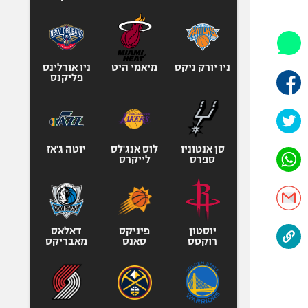
היאבקות WWE
אופניים
ספורט מוטורי
כדורמים
ניו יורק ניקס
מיאמי היט
ניו אורלינס
פליקנס
פוטבול אמריקאי NFL
בייסבול MLB
ספורט אתגרי
ואקסטרים
סן אנטוניו
לוס אנג'לס
יוטה ג'אז
ספרס
לייקרס
אומנויות לחימה
גיימינג E-Sports
יוסטון
פיניקס
דאלאס
רוקטס
סאנס
מאבריקס