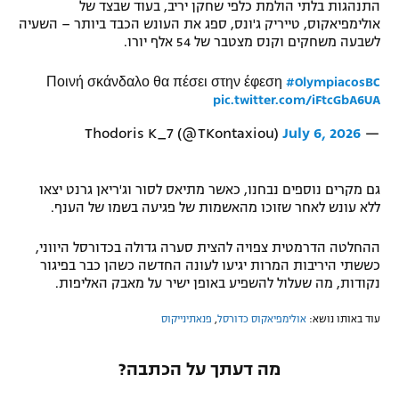
התנהגות בלתי הולמת כלפי שחקן יריב, בעוד שבצד של
רשיון להקרנה פומבית לבית עסק
אולימפיאקוס, טייריק ג'ונס, ספג את העונש הכבד ביותר – השעיה
לשבעה משחקים וקנס מצטבר של 54 אלף יורו.
הצטרפות לחבילת הערוצים
Ποινή σκάνδαλο θα πέσει στην έφεση
#OlympiacosBC
pic.twitter.com/iFtcGbA6UA
לוח דרושים – ג'ובנט
July 6, 2026
— Thodoris K_7 (@TKontaxiou)
תגיות
גם מקרים נוספים נבחנו, כאשר מתיאס לסור וג'ריאן גרנט יצאו
המגזין
ללא עונש לאחר שזוכו מהאשמות של פגיעה בשמו של הענף.
ההחלטה הדרמטית צפויה להצית סערה גדולה בכדורסל היווני,
כששתי היריבות המרות יגיעו לעונה החדשה כשהן כבר בפיגור
נקודות, מה שעלול להשפיע באופן ישיר על מאבק האליפות.
עוד באותו נושא:
אולימפיאקוס כדורסל
,
פנאתינייקוס
מה דעתך על הכתבה?