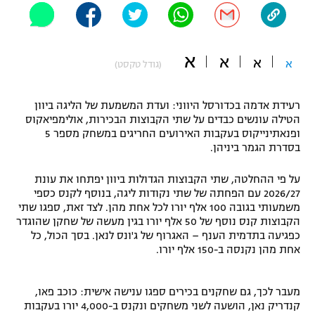
"מחצית בשכונה" – פודקאסט
אופניים
א
א
א
ספורט מוטורי
א
משתתפים וזוכים בפרסים
(גודל טקסט)
כדורמים
רעידת אדמה בכדורסל היווני: ועדת המשמעת של הליגה ביוון
תקנון משתתפים וזוכים בפרסים
טניס
הטילה עונשים כבדים על שתי הקבוצות הבכירות, אולימפיאקוס
פוטבול אמריקאי NFL
ופנאתינייקוס בעקבות האירועים החריגים במשחק מספר 5
תקנון עבור פעילות אלקטרה
בסדרת הגמר ביניהן.
גיימינג E-Sports
בייסבול MLB
תקנון עבור פעילות ספורט 1 – "מרלן"
על פי ההחלטה, שתי הקבוצות הגדולות ביוון יפתחו את עונת
2026/27 עם הפחתה של שתי נקודות ליגה, בנוסף לקנס כספי
ספורט אתגרי ואקסטרים
משמעותי בגובה 100 אלף יורו לכל אחת מהן. לצד זאת, ספגו שתי
תנאי שימוש
הקבוצות קנס נוסף של 50 אלף יורו בגין מעשה של שחקן שהוגדר
אומנויות לחימה
כפגיעה בתדמית הענף – האגרוף של ג'ונס לנאן. בסך הכול, כל
אחת מהן נקנסה ב-150 אלף יורו.
מדיניות פרטיות
גיימינג E-Sports
מעבר לכך, גם שחקנים בכירים ספגו ענישה אישית: כוכב פאו,
תקנון פעילות ספורט 1
קנדריק נאן, הושעה לשני משחקים ונקנס ב-4,000 יורו בעקבות