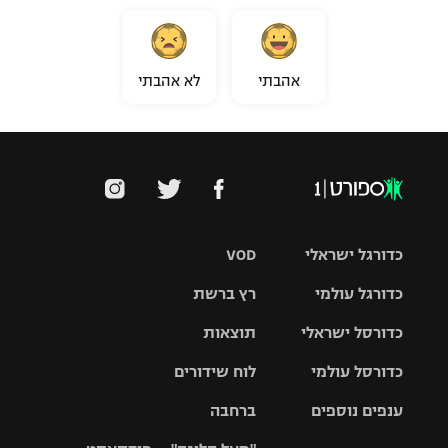
אהבתי
לא אהבתי
כדורגל ישראלי
VOD
כדורגל עולמי
רץ ברשת
ליגת העל
כדורסל ישראלי
תוצאות
ליגת
ליגה לאומית
האלופות
כדורסל עולמי
לוח שידורים
ליגת ווינר
סל
גביע הטוטו
ענפים נוספים
ברחבה
ליגה
NBA
אירופית