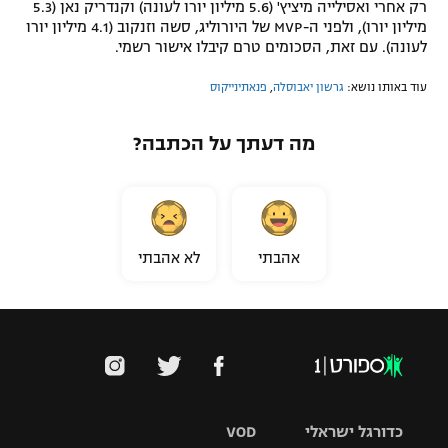
רק אחרי ואסילייה מיציץ' (5.6 מיליון יורו לעונה) וקנדריק נאן (5.3
מיליון יורו), ולפני ה-MVP של היורוליג, סשה וזנקוב (4.1 מיליון יורו
לעונה). עם זאת, הסכומים טרם קיבלו אישור רשמי.
עוד באותו נושא:
גרשון יאבוסלה
,
פנאתינייקוס
מה דעתך על הכתבה?
אהבתי
לא אהבתי
כדורגל ישראלי
VOD