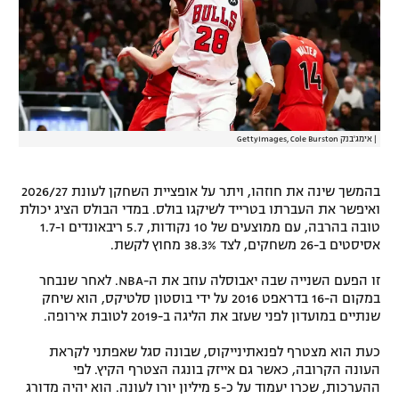
רשיון להקרנה פומבית לבית עסק
הצטרפות לחבילת הערוצים
לוח דרושים – ג'ובנט
|
אימג'בנק GettyImages, Cole Burston
תגיות
בהמשך שינה את חוזהו, ויתר על אופציית השחקן לעונת 2026/27
המגזין
ואיפשר את העברתו בטרייד לשיקגו בולס. במדי הבולס הציג יכולת
טובה בהרבה, עם ממוצעים של 10 נקודות, 5.7 ריבאונדים ו-1.7
אסיסטים ב-26 משחקים, לצד 38.3% מחוץ לקשת.
זו הפעם השנייה שבה יאבוסלה עוזב את ה-NBA. לאחר שנבחר
במקום ה-16 בדראפט 2016 על ידי בוסטון סלטיקס, הוא שיחק
שנתיים במועדון לפני שעזב את הליגה ב-2019 לטובת אירופה.
כעת הוא מצטרף לפנאתינייקוס, שבונה סגל שאפתני לקראת
העונה הקרובה, כאשר גם אייזק בונגה הצטרף הקיץ. לפי
ההערכות, שכרו יעמוד על כ-5 מיליון יורו לעונה. הוא יהיה מדורג