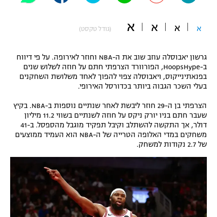
"מחצית בשכונה" – פודקאסט
אופניים
א
א
א
א
(גודל טקסט)
ספורט מוטורי
משתתפים וזוכים בפרסים
גרשון יאבוסלה עוזב שוב את ה-NBA וחוזר לאירופה. על פי דיווח
כדורמים
ב-HoopsHype, הפורוורד הצרפתי חתם על חוזה לשלוש שנים
תקנון משתתפים וזוכים בפרסים
בפנאתינייקוס, ויאבוסלה צפוי להפוך לאחד משלושת השחקנים
טניס
בעלי השכר הגבוה ביותר בכדורסל האירופי.
פוטבול אמריקאי NFL
תקנון עבור פעילות אלקטרה
הצרפתי בן ה-29 חוזר ליבשת לאחר שנתיים נוספות ב-NBA. בקיץ
גיימינג E-Sports
בייסבול MLB
שעבר חתם בניו יורק ניקס על חוזה לשנתיים בשווי 11.2 מיליון
תקנון עבור פעילות ספורט 1 – "מרלן"
דולר, אך התקשה להשתלב וקיבל תפקיד מוגבל מהספסל. ב-41
משחקים במדי האלופה הטרייה של ה-NBA הוא העמיד ממוצעים
ספורט אתגרי ואקסטרים
תנאי שימוש
של 2.7 נקודות למשחק.
אומנויות לחימה
מדיניות פרטיות
גיימינג E-Sports
תקנון פעילות ספורט 1