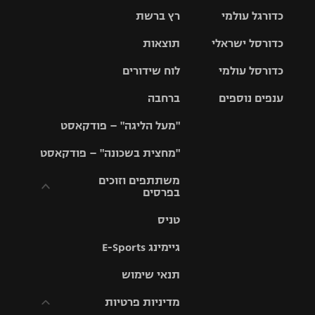
כדורגל עולמי
רץ ברשת
ליגת העל
כדורסל ישראלי
תוצאות
ליגת
ליגה לאומית
האלופות
כדורסל עולמי
לוח שידורים
ליגת ווינר
סל
גביע הטוטו
ענפים נוספים
ברחבה
ליגה
NBA
אירופית
"מעל הליגה" – פודקאסט
ליגה לאומית
ליגיונרים
טניס
יורוליג
ליגה אנגלית
"מחצית בשכונה" – פודקאסט
כדורסל נשים
גביע המדינה
כדוריד
יורוקאפ
ליגה גרמנית
משתתפים וזוכים
בפרסים
מכבי תל
נבחרת
כדורעף
אביב
ישראל
ליגה
טניס
ספרדית
תקנון משתתפים
שחייה
הפועל חולון
מכבי חיפה
וזוכים בפרסים
גיימינג E-Sports
ליגה
איטלקית
ג'ודו
הפועל
בית"ר
תנאי שימוש
תקנון עבור פעילות
ירושלים
ירושלים
אלקטרה
מדיניות פרטיות
ליגה
אגרוף