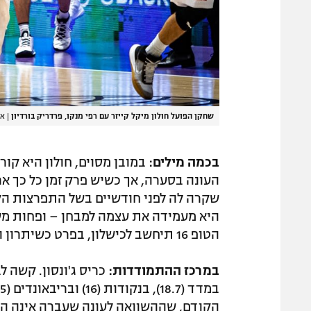
שחקן הפועל חולון מיקל קייזר עם רפי מנקו, פרדריק בורדיון
|
את
בכמה מילים:
במובן מסוים, חולון היא ק
העונה בסערה, אך כשיש פרק זמן כל כך אר
שקרה לה לפני חודשיים בשל התפרצות הקו
היא מעמידה את עצמה למבחן – ופחות מש
הטופ 16 תיחשב לכישלון, בפרט כשיתרון הביתיות בצד שלה.
במרכז ההתמודדות:
כריס ג'ונסון. קשה 
הקודם, שההשוואה לעונה שעברה אינה הוגנ