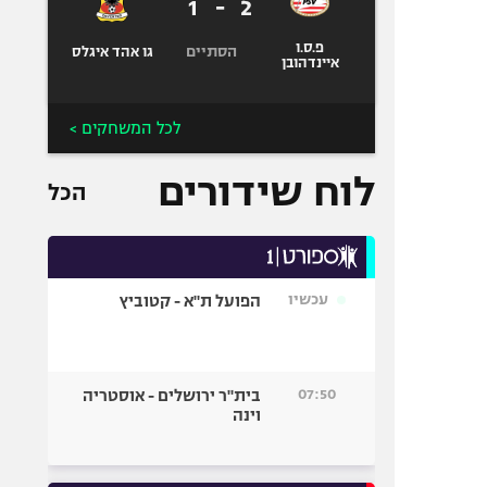
1
-
2
פ.ס.ו
הסתיים
גו אהד איגלס
איינדהובן
לכל המשחקים >
לוח שידורים
הכל
עכשיו
הפועל ת"א - קטוביץ
07:50
בית"ר ירושלים - אוסטריה
וינה