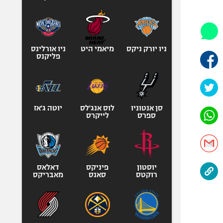
היאבקות WWE
אופניים
ספורט מוטורי
כדורמים
ניו יורק ניקס
מיאמי היט
ניו אורלינס
פליקנס
פוטבול אמריקאי NFL
בייסבול MLB
ספורט אתגרי
ואקסטרים
סן אנטוניו
לוס אנג'לס
יוטה ג'אז
ספרס
לייקרס
אומנויות לחימה
גיימינג E-Sports
יוסטון
פיניקס
דאלאס
רוקטס
סאנס
מאבריקס