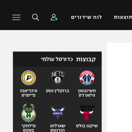
וצאות
לוח שידורים
כדורסל עולמי
ענפים נוספים
קבוצות
כדורסל עולמי
NBA
טניס
יורוליג
כדוריד
יורוקאפ
כדורעף
שחייה
וושינגטון
ברוקלין נטס
אינדיאנה
וויזארדס
פייסרס
ג'ודו
אגרוף
ספורט אולימפי
UFC
שיקגו בולס
שארלוט
מילווקי
הורנטס
באקס