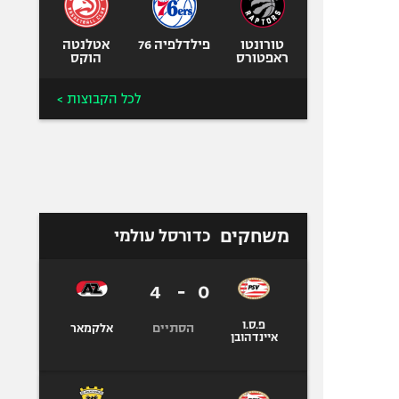
טורונטו
פילדלפיה 76
אטלנטה
ראפטורס
הוקס
לכל הקבוצות >
משחקים
כדורסל עולמי
4
-
0
פ.ס.ו
הסתיים
אלקמאר
איינדהובן