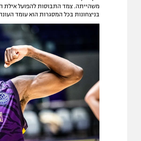
משהייתה. צמד התבוסות להפועל אילת המח
בניצחונות בכל המסגרות הוא עומד העונה על 16.2 נקודות, ובהפסדים צונח ל-1.7