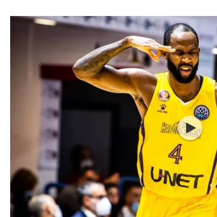
ל אביב
ליגה טורקית
תל אביב
ליגה סינית
חיפה
ליגה ברזילאית
באר שבע
ליגות נוספות
תניה
דה