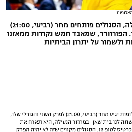
האלופות
אחרי מפח הנפש במחזור הנעילה, הסגולים פותחים מחר (רביעי, 21:00)
את הסדרה על הכרטיס לטופ 16. הפורוורד, שמאבד חמש נקודות ממאזנו
 ולשמור על יתרון הביתיות
המסע הטורקי של הפועל חולון בליגת האלופות יגיע מחר (רביעי, 21:00) לפרק השני והגורלי שלו;
 לנו בית שאן" במחזור הנעילה, היא תארח את
בשיקטאש בפתיחת סדרת הפליי אין על הכרטיס לטופ 16. הסגולים מקווים שזה לא יהיה הפרק