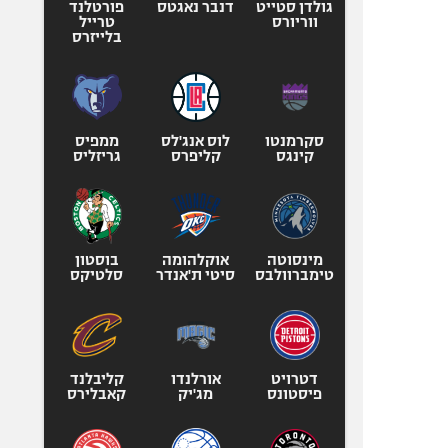
גולדן סטייט
דנבר נאגטס
פורטלנד
ווריורס
טרייל
בלייזרס
סקרמנטו
לוס אנג'לס
ממפיס
קינגס
קליפרס
גריזליס
מינסוטה
אוקלהומה
בוסטון
טימברוולבס
סיטי ת'אנדר
סלטיקס
דטרויט
אורלנדו
קליבלנד
פיסטונס
מג'יק
קאבלירס