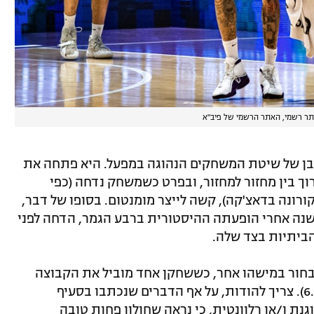
ר רשמי, האתר הרשמי של פיב"א
ורבן של שיטת המשחקים הנהוגה במפעל. היא פתחה את
וך בין מחזור למחזור, ובפרט כשמשחק נדחה (כפי
רונה בדאצ'קה), קשה לייצר מומנטום. בסופו של דבר,
נה אחרי הופעתה ההיסטורית ברבע הגמר, הדחה לפני
לבחור במישהו אחר, כששחקן אחד מוביל את הקבוצה
במדד (18.7), בנקודות (16) ובריבאונדים (6.5). צריך להודות, על אף הדברים שנכתבו בסעיף
ת ו/או רלוונטית, כי נראה שחולון פחות טובה