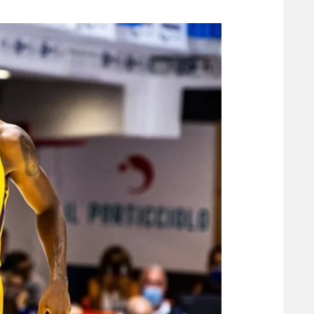
משתתפים וזוכים בפרסים
מכבי ת
הפועל 
תקנון משתתפים וזוכים בפרסים
הפועל 
תקנון עבור פעילות אלקטרה
הפועל 
תקנון עבור פעילות ספורט 1 – "מרלן"
מכבי נ
טניס
בני יהו
גיימינג E-Sports
תנאי שימוש
מדיניות פרטיות
תקנון פעילות ספורט 1
רשיון להקרנה פומבית לבית עסק
הצטרפות לחבילת הערוצים
לוח דרושים – ג'ובנט
תגיות