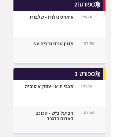
עכשיו
איאקס (גלוך) - שלבורן
07:50
מגזין טניס גברים 6.8
עכשיו
מכבי ת"א - צסק"א סופיה
07:50
הפועל ב"ש - הכוכב
האדום בלגרד