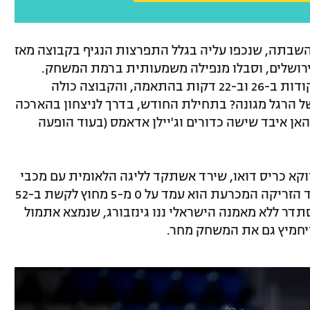
 חזרו אתמול למגרש אחרי 13 ימי השבתה, שנכפו עליה בגלל התפרצות הנגיף בקבוצה מאז
ירושלים, וסבלו מנפילה משמעותית ברמת המשחק.
קייזר גייטס ואדם אריאל נתקעו על אפס נקודות ב-26 וב-22 דקות בהתאמה, והקבוצה כולה
לתו של הרגל מגונה? בתחילת החודש, בדרך לניצחון בהארכה
ים. רטין אובסוהאן איבד שישה כדורים וג'יילן אדאמס (בעוד הופעה
קא כריס דואו, שירד אשתקד לליגה הלאומית עם מכבי
חיפה וקודם לכן שיחק בעירוני נס ציונה. עד הזריקה המכרעת הוא עמד על 0 מ-5 מחוץ לקשת ב-52
תדר ללא מאמנה הישראלי ננו גינזבורג, שנמצא אתמול
ויחמיץ גם את המשחק מחר.