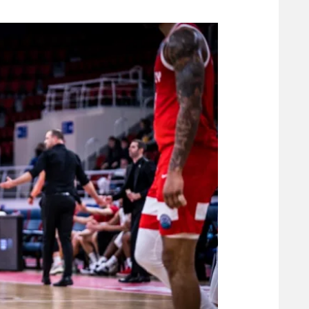
משתתפים וזוכים בפרסים
מכבי ת
הפועל 
תקנון משתתפים וזוכים בפרסים
הפועל 
תקנון עבור פעילות אלקטרה
הפועל 
תקנון עבור פעילות ספורט 1 – "מרלן"
מכבי נ
טניס
בני יהו
גיימינג E-Sports
תנאי שימוש
מדיניות פרטיות
תקנון פעילות ספורט 1
רשיון להקרנה פומבית לבית עסק
הצטרפות לחבילת הערוצים
לוח דרושים – ג'ובנט
תגיות