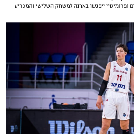
 ופרומיטיי ייפגשו בארנה למשחק השלישי והמכריע