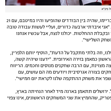
 פיב"א
"22 איבודים זה יותר מדי", הודה סולימאן בריימו, שהיה בין הבודדים שהופיעו והיו במיטבם, עם 21
יבאונדים. "אני איבדתי ארבעה כדורים, ועליי לעשות עבודה טובה
ובקבלת ההחלטות. יכולנו לנצח, אבל עכשיו אנחנו
משחק השלישי".
הכדור שלנו, וזה בלתי מתקבל על הדעת", הוסיף יותם הלפרין,
אשון כמאמן בזירה האירופית. "ידענו שיהיה קשה,
ה מצוינת, עם הרבה שחקנים מנוסים וחכמים. הריווח
קים בצורה אגרסיבית ויודעים מה הם עושים, עם
לשפר את משחק ההתקפה שלנו לקראת יום חמישי".
 ירושלים תתאמן בארנה מיד לאחר הנחיתה בארץ,
לפטריק, שהחמיץ את שני המשחקים הראשונים, אינו צפוי