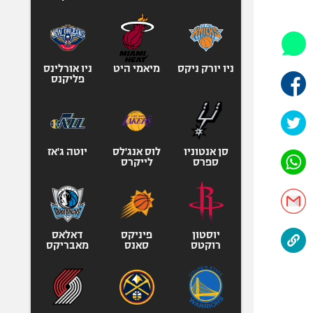
היאבקות WWE
אופניים
ספורט מוטורי
כדורמים
ניו יורק ניקס
מיאמי היט
ניו אורלינס
פליקנס
פוטבול אמריקאי NFL
בייסבול MLB
ספורט אתגרי
ואקסטרים
סן אנטוניו
לוס אנג'לס
יוטה ג'אז
ספרס
לייקרס
אומנויות לחימה
גיימינג E-Sports
יוסטון
פיניקס
דאלאס
רוקטס
סאנס
מאבריקס