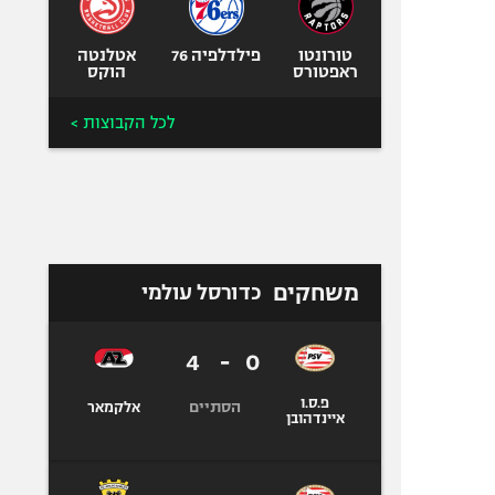
טורונטו
פילדלפיה 76
אטלנטה
ראפטורס
הוקס
לכל הקבוצות >
משחקים
כדורסל עולמי
4
-
0
פ.ס.ו
הסתיים
אלקמאר
איינדהובן