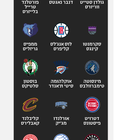
גולדן סטייט
דנבר נאגטס
פורטלנד
ווריורס
טרייל
בלייזרס
סקרמנטו
לוס אנג'לס
ממפיס
קינגס
קליפרס
גריזליס
מינסוטה
אוקלהומה
בוסטון
טימברוולבס
סיטי ת'אנדר
סלטיקס
דטרויט
אורלנדו
קליבלנד
פיסטונס
מג'יק
קאבלירס