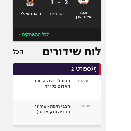
1
-
2
פ.ס.ו
הסתיים
גו אהד איגלס
איינדהובן
לכל המשחקים >
לוח שידורים
הכל
עכשיו
הפועל ב"ש - הכוכב
האדום בלגרד
01:35
מכבי חיפה - עירוני
טבריה (מקוצר 10)