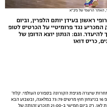
 האתר הרשמי של פיב"א
פי ראשון בעידן יותם הלפרין, וביום
ב למשחק המכריע נגד פרומיטיי על הכרטיס לטופ
ך להיעדר. וגם: הנתון יוצא הדופן של
ם, כריס דואו
זרות שיצרה מגיפת הקורונה בספורט העולמי: קלוז'
נאפוקה פתחה אמש (שלישי) את שלב הטופ 16 בניצחון חוץ מרשים 73:79 במלאגה, ובשבוע הבא
תצא למשחק חוץ נוסף. אלא שהיא לא יודעת לאן. רק ביום חמישי ב-21:00 תוכרע זהותה של