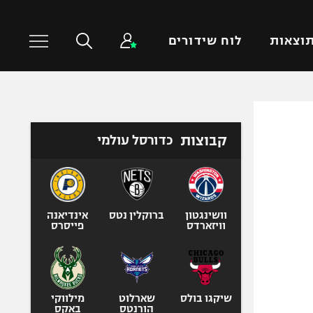
וצאות
לוח שידורים
כדורסל עולמי
ענפים נוספים
קבוצות
כדורסל עולמי
NBA
טניס
יורוליג
כדוריד
יורוקאפ
כדורעף
שחייה
וושינגטון
ברוקלין נטס
אינדיאנה
וויזארדס
פייסרס
ג'ודו
אגרוף
ספורט אולימפי
UFC
שיקגו בולס
שארלוט
מילווקי
הורנטס
באקס