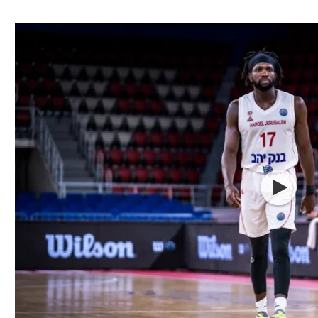
ל אביב
ליגה טורקית
תל אביב
ליגה סינית
חיפה
ליגה ברזילאית
באר שבע
ליגות נוספות
תניה
דה