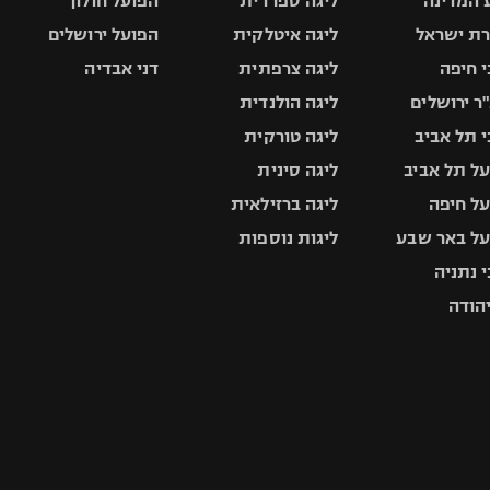
 המדינה
ליגה ספרדית
הפועל חולון
ת ישראל
ליגה איטלקית
הפועל ירושלים
 חיפה
ליגה צרפתית
דני אבדיה
ר ירושלים
ליגה הולנדית
 תל אביב
ליגה טורקית
ל תל אביב
ליגה סינית
ל חיפה
ליגה ברזילאית
ל באר שבע
ליגות נוספות
 נתניה
יהודה