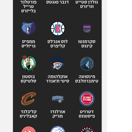
גולדן סטייט
דנבר נאגטס
פורטלנד
ווריורס
טרייל
בלייזרס
סקרמנטו
לוס אנג'לס
ממפיס
קינגס
קליפרס
גריזליס
מינסוטה
אוקלהומה
בוסטון
טימברוולבס
סיטי ת'אנדר
סלטיקס
דטרויט
אורלנדו
קליבלנד
פיסטונס
מג'יק
קאבלירס