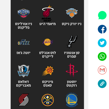
היאבקות WWE
אופניים
ספורט מוטורי
כדורמים
ניו יורק ניקס
מיאמי היט
ניו אורלינס
פליקנס
פוטבול אמריקאי NFL
בייסבול MLB
ספורט אתגרי
ואקסטרים
סן אנטוניו
לוס אנג'לס
יוטה ג'אז
ספרס
לייקרס
אומנויות לחימה
גיימינג E-Sports
יוסטון
פיניקס
דאלאס
רוקטס
סאנס
מאבריקס