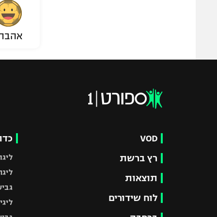
אהבת
VOD
כדו
רץ ברשת
ליגת
ליגה
תוצאות
גביע
לוח שידורים
ליגי