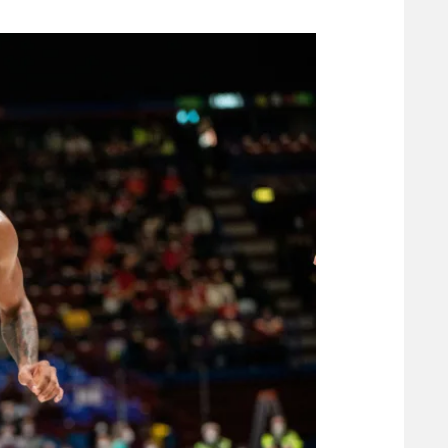
משתתפים וזוכים בפרסים
מכבי ת
הפועל 
תקנון משתתפים וזוכים בפרסים
הפועל 
תקנון עבור פעילות אלקטרה
הפועל 
תקנון עבור פעילות ספורט 1 – "מרלן"
מכבי נ
טניס
בני יהו
גיימינג E-Sports
תנאי שימוש
מדיניות פרטיות
תקנון פעילות ספורט 1
רשיון להקרנה פומבית לבית עסק
הצטרפות לחבילת הערוצים
לוח דרושים – ג'ובנט
תגיות