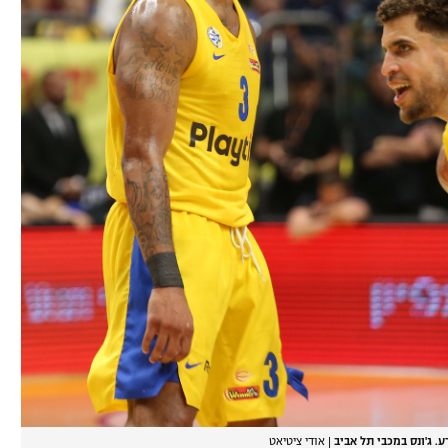
ע. ג'ונס במכבי תל אביב
|
אודי ציטיאט