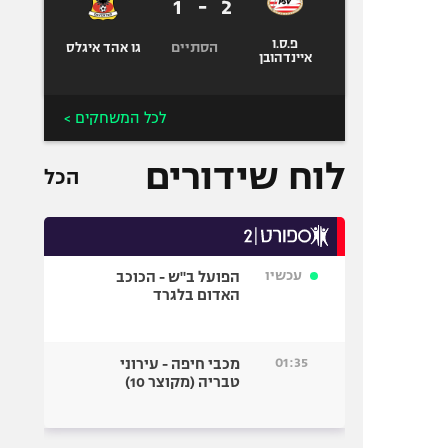
1
-
2
פ.ס.ו
הסתיים
גו אהד איגלס
איינדהובן
לכל המשחקים >
לוח שידורים
הכל
עכשיו
הפועל ב"ש - הכוכב
האדום בלגרד
01:35
מכבי חיפה - עירוני
טבריה (מקוצר 10)