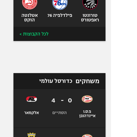
טורונטו
פילדלפיה 76
אטלנטה
ראפטורס
הוקס
לכל הקבוצות >
משחקים
כדורסל עולמי
4
-
0
פ.ס.ו
הסתיים
אלקמאר
איינדהובן