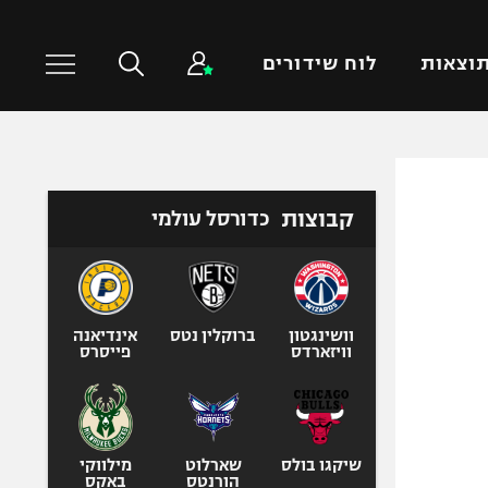
וצאות
לוח שידורים
כדורסל עולמי
ענפים נוספים
קבוצות
כדורסל עולמי
NBA
טניס
יורוליג
כדוריד
יורוקאפ
כדורעף
שחייה
וושינגטון
ברוקלין נטס
אינדיאנה
וויזארדס
פייסרס
ג'ודו
אגרוף
ספורט אולימפי
UFC
שיקגו בולס
שארלוט
מילווקי
הורנטס
באקס