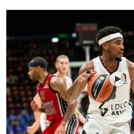
ל אביב
ליגה טורקית
תל אביב
ליגה סינית
חיפה
ליגה ברזילאית
באר שבע
ליגות נוספות
תניה
דה