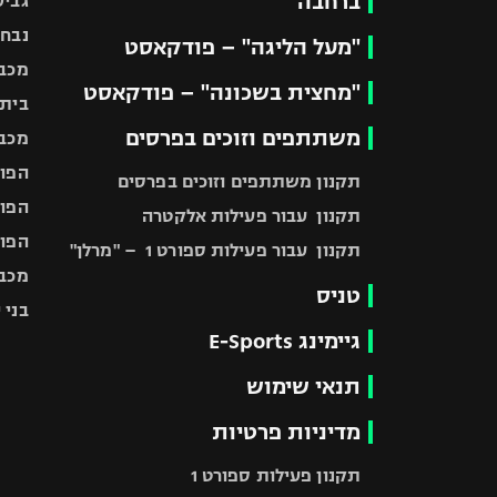
ברחבה
גביע
נבחר
"מעל הליגה" – פודקאסט
מכבי
"מחצית בשכונה" – פודקאסט
בית"
משתתפים וזוכים בפרסים
מכבי
הפוע
תקנון משתתפים וזוכים בפרסים
הפוע
תקנון עבור פעילות אלקטרה
הפוע
תקנון עבור פעילות ספורט 1 – "מרלן"
מכבי
טניס
בני 
גיימינג E-Sports
תנאי שימוש
מדיניות פרטיות
תקנון פעילות ספורט 1