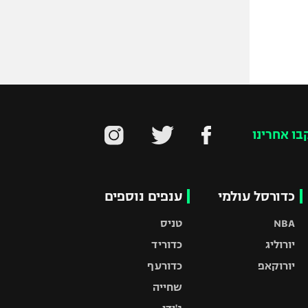
בו אחרינו
כדורסל עולמי
ענפים נוספים
NBA
טניס
יורוליג
כדוריד
יורוקאפ
כדורעף
שחייה