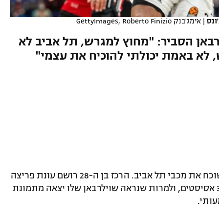
ונס
|
אימג'בנק GettyImages, Roberto Finizio
באן הסביר: "מחוץ למגרש, תל אביב לא
 לא באמת יכולתי להוכיח את עצמי"
כריס ג'ונס פורח בוילרבאן, אבל עדיין לא שוכח את מכבי תל אביב. הרכז בן ה-28 רושם עונת פריצה
ביורוליג עם ממוצעים של 13.1 נקודות ו-3.7 אסיסטים, ולמרות שנראה שוילרבאן שלו יצאה מתמונת
ותי.