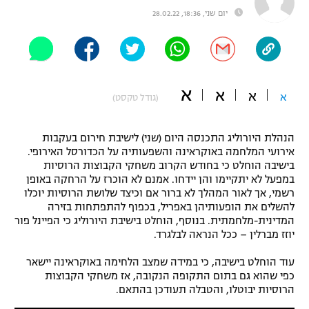
יום שני, 18:36, 28.02.22
"מחצית בשכונה" – פודקאסט
אופניים
ספורט מוטורי
משתתפים וזוכים בפרסים
א
א
כדורמים
א
א
(גודל טקסט)
תקנון משתתפים וזוכים בפרסים
טניס
פוטבול אמריקאי NFL
הנהלת היורוליג התכנסה היום (שני) לישיבת חירום בעקבות
תקנון עבור פעילות אלקטרה
אירועי המלחמה באוקראינה והשפעותיה על הכדורסל האירופי.
גיימינג E-Sports
בייסבול MLB
בישיבה הוחלט כי בחודש הקרוב משחקי הקבוצות הרוסיות
תקנון עבור פעילות ספורט 1 – "מרלן"
במפעל לא יתקיימו והן יידחו. אמנם לא הוכרז על הרחקה באופן
רשמי, אך לאור המהלך לא ברור אם וכיצד שלושת הרוסיות יוכלו
ספורט אתגרי ואקסטרים
תנאי שימוש
להשלים את הופעותיהן באפריל, בכפוף להתפתחות בזירה
המדינית-מלחמתית. בנוסף, הוחלט בישיבת היורוליג כי הפיינל פור
אומנויות לחימה
יוזז מברלין – ככל הנראה לבלגרד.
מדיניות פרטיות
גיימינג E-Sports
עוד הוחלט בישיבה, כי במידה שמצב הלחימה באוקראינה יישאר
כפי שהוא גם בתום התקופה הנקובה, אז משחקי הקבוצות
הרוסיות יבוטלו, והטבלה תעודכן בהתאם.
תקנון פעילות ספורט 1