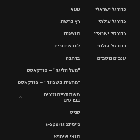
כדורגל ישראלי
VOD
כדורגל עולמי
רץ ברשת
ליגת העל
כדורסל ישראלי
תוצאות
ליגת
ליגה לאומית
האלופות
כדורסל עולמי
לוח שידורים
ליגת ווינר
סל
גביע הטוטו
ענפים נוספים
ברחבה
ליגה
NBA
אירופית
"מעל הליגה" – פודקאסט
ליגה לאומית
ליגיונרים
טניס
יורוליג
ליגה אנגלית
"מחצית בשכונה" – פודקאסט
כדורסל נשים
גביע המדינה
כדוריד
יורוקאפ
ליגה גרמנית
משתתפים וזוכים
בפרסים
מכבי תל
נבחרת
כדורעף
אביב
ישראל
ליגה
טניס
ספרדית
תקנון משתתפים
שחייה
הפועל חולון
מכבי חיפה
וזוכים בפרסים
גיימינג E-Sports
ליגה
איטלקית
ג'ודו
הפועל
בית"ר
תנאי שימוש
תקנון עבור פעילות