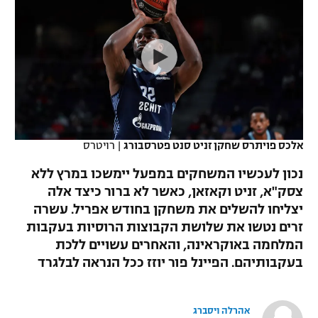
כדורסל נשים
נבחרת ישראל
יורוליג
ליגה ספרדית
טניס
VOD
מכבי תל אביב
מכבי חיפה
יורוקאפ
ליגה איטלקית
כדוריד
הפועל חולון
בית"ר ירושלים
רץ ברשת
ליגה צרפתית
כדורעף
הפועל ירושלים
מכבי תל אביב
ליגה הולנדית
שחייה
תוצאות
אלכס פויתרס שחקן זניט סנט פטרסבורג
|
רויטרס
דני אבדיה
הפועל תל אביב
ליגה טורקית
נכון לעכשיו המשחקים במפעל יימשכו במרץ ללא
ג'ודו
הפועל חיפה
צסק"א, זניט וקאזאן, כאשר לא ברור כיצד אלה
לוח שידורים
ליגה סינית
יצליחו להשלים את משחקן בחודש אפריל. עשרה
אגרוף
הפועל באר שבע
זרים נטשו את שלושת הקבוצות הרוסיות בעקבות
ליגה ברזילאית
ברחבה
המלחמה באוקראינה, והאחרים עשויים ללכת
ספורט אולימפי
מכבי נתניה
בעקבותיהם. הפיינל פור יוזז ככל הנראה לבלגרד
ליגות נוספות
UFC
"מעל הליגה" – פודקאסט
בני יהודה
אהרלה ויסברג
היאבקות WWE