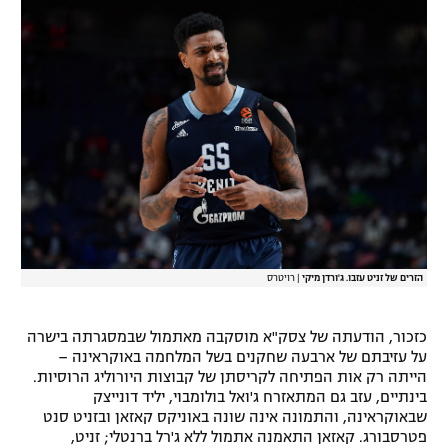
רשיון להקרנה פומבית לבית עסק
הצטרפות לחבילת הערוצים
לוח דרושים – ג'ובנט
תגיות
המגזין
הזרים של זניט עזבו. ג'ורדן מיקי
|
רויטרס
כזכור, הודעתה של צסק"א מוסקבה מאתמול שבמסגרתה בישרה
על עזיבתם של ארבעה שחקנים בשל המלחמה באוקראינה –
הייתה רק אות הפתיחה לקריסתן של קבוצות היורוליג הרוסיות.
בינתיים, עזב גם המתאזרח ג'ואל בולומבוי, יליד דונייצק
שבאוקראינה, והתמונה אינה שונה באוניקס קאזאן ובזניט סנט
פטרסבורג. קאזאן התאמנה אתמול ללא ג'רל ברנטלי; זניט,