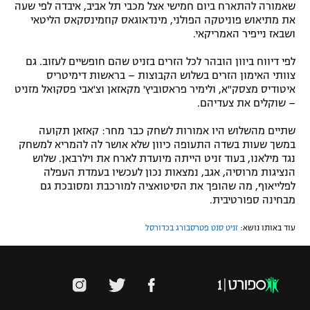
שאמורה להתארח ביום חמישי אצל מכבי תל אביב, איבדה לפי שעה
את מתיאוש פוניטקה הפולני, מינדאוגאס קוזמינסקאס הליטאי
ושבאז נייפיר האמריקאי.
לפי דיווח ביוון הובהר לכל הזרים בזניט שהם חופשיים לעזוב. גם
צוותי האימון הזרים בשלוש הקבוצות – בראשות דימיטריס
איטודיס מצסק"א, ולימיר פראסוביץ' מקאזאן וצ'אבי פסקואל מזניט
– שוקלים את צעדיהם.
שתיים מהשלוש היו אמורות לשחק כבר מחר: קאזאן תקועה
במשך שעות בשדה התעופה כיוון שלא אושר לה להמריא למשחק
נגד מילאנו, בעוד זניט הייתה מיועדת לארח את וילרבאן. שלוש
הנציגות מרוסיה, אגב, נמצאות נכון לעכשיו בעמדת העפלה
לפלייאוף, מה שהופך את הסיטואציה למורכבת ומסובכת גם
מבחינה ספורטיבית.
עוד באותו נושא:
זניט סנט פטרסבורג בכדורסל