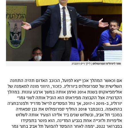
רשיון להקרנה פומבית לבית עסק
הצטרפות לחבילת הערוצים
לוח דרושים – ג'ובנט
תגיות
המגזין
חוזר ליורוליג? ספרופולוס
|
לילך וייס רוזנברג
אם וכאשר המהלך אכן ייצא לפועל, הכוכב האדום תהיה התחנה
השלישית של ספרופולוס ביורוליג. כזכור, היווני מונה למאמנה של
אולימפיאקוס בשנת 2014 ואימן אותה במשך ארבע עונות. במהלך
הקדנציה אצל הקבוצה מפיראוס הוא הוביל אותה לשני גמרי
יורוליג, ב-2015 ו-2017, אך נחל הפסדים לריאל מדריד ולפנרבחצ'ה
בהתאמה. בנובמבר 2018 החליף ספרופולוס את נבן ספאחיה
במכבי תל אביב, ובשלוש שנים ביד אליהו הצעיד אותה לשלוש
אליפויות ולזכייה אחת בגביע המדינה. הוא פוטר בתפקידו
בפברואר 2022, יממה לאחר ההפסד להפועל תל אביב בחצי גמר