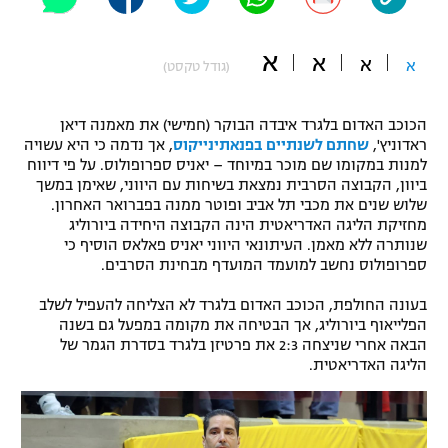
"מחצית בשכונה" – פודקאסט
אופניים
א
א
א
א
(גודל טקסט)
ספורט מוטורי
משתתפים וזוכים בפרסים
הכוכב האדום בלגרד איבדה הבוקר (חמישי) את מאמנה דיאן
כדורמים
ראדוניץ',
שחתם לשנתיים בפנאתינייקוס
, אך נדמה כי היא עשויה
תקנון משתתפים וזוכים בפרסים
טניס
למנות במקומו שם מוכר במיוחד – יאניס ספרופולוס. על פי דיווח
פוטבול אמריקאי NFL
ביוון, הקבוצה הסרבית נמצאת בשיחות עם היווני, שאימן במשך
תקנון עבור פעילות אלקטרה
שלוש שנים את מכבי תל אביב ופוטר ממנה בפברואר האחרון.
מחזיקת הליגה האדריאטית הינה הקבוצה היחידה ביורוליג
גיימינג E-Sports
בייסבול MLB
שנותרה ללא מאמן. העיתונאי היווני יאניס פאלאס הוסיף כי
תקנון עבור פעילות ספורט 1 – "מרלן"
ספרופולוס נחשב למועמד המועדף מבחינת הסרבים.
ספורט אתגרי ואקסטרים
תנאי שימוש
בעונה החולפת, הכוכב האדום בלגרד לא הצליחה להעפיל לשלב
הפלייאוף ביורוליג, אך הבטיחה את מקומה במפעל גם בשנה
אומנויות לחימה
הבאה אחרי שניצחה 2:3 את פרטיזן בלגרד בסדרת הגמר של
מדיניות פרטיות
הליגה האדריאטית.
גיימינג E-Sports
תקנון פעילות ספורט 1