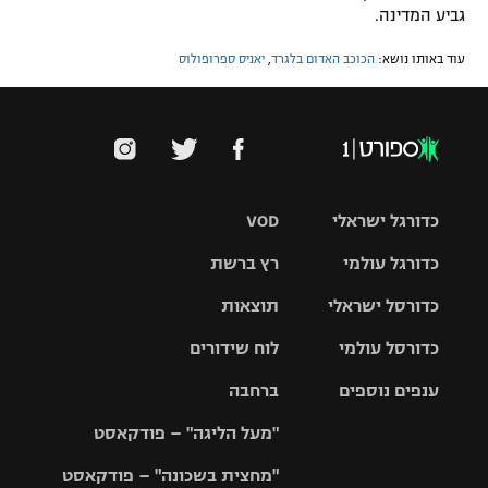
גביע המדינה.
עוד באותו נושא:
הכוכב האדום בלגרד
,
יאניס ספרופולוס
כדורגל ישראלי
VOD
כדורגל עולמי
רץ ברשת
ליגת העל
כדורסל ישראלי
תוצאות
ליגת
ליגה לאומית
האלופות
כדורסל עולמי
לוח שידורים
ליגת ווינר
סל
גביע הטוטו
ענפים נוספים
ברחבה
ליגה
NBA
אירופית
"מעל הליגה" – פודקאסט
ליגה לאומית
ליגיונרים
טניס
יורוליג
ליגה אנגלית
"מחצית בשכונה" – פודקאסט
כדורסל נשים