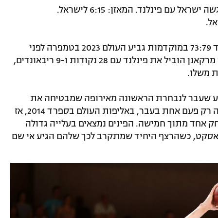
ניצחון לפינלנד 73:79 במוקדמות גביע העולם 2023 בטמפרה לפני
כשבוע. הפינים ניצחו במשחק צמוד. לאורי מרקאנן הוביל את פינלנד עם 28 נקודות ו-9 ריבאונדים,
ע שעבר לנבחרת הראשונה מאירופה שמבטיחה את
מקומה באליפות העולם, הישג שהיא רשמה רק פעם אחת בעבר, באליפות העולם בספרד 2014, אז
ק אחד מתוך חמישה. הפינים נמצאים בעלייה גדולה
באסקט, כשהרצף היחיד שמתקרב לכך שלהם הגיע אי שם