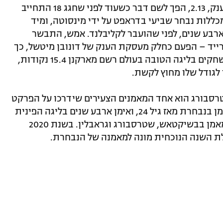
לאורי מארקנן. הפורוורד הענק, 2.13, הפך לשם דבר כשעוד לפני שחגג 18 התחייב
כללות נבחר שביעי בדראפט על ידי מינסוטה, ומיד
ארבע שנים, לפני שהועבר לקליבלנד. אמש, התבשר
ייד – הפעם כחלק מעסקת הענק של דונובן מיטשל, כך
שאת העונה הבאה יעביר ביוטה. ב-282 משחקים בליגה הטובה בעולם רשם מארקנן 15.4 נקודות,
36 מאמנה של שטרסבורג הוא אחד המאמנים הצעירים שידרכו על הפרקט
ביורובאסקט. יליד פינלנד שימש כעוזר מאמן בנבחרת מאז גיל 24, ואימן ארבע שנים בליגה הפינית
לפני שהחל בקריירה די מוצלחת של עוזר מאמן בבשיקטאש, שטרסבורג וגראבלין. בשנת 2020
ת השנה הנוכחית מונה למאמנה של הנבחרת.