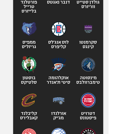
גולדן סטייט
דנבר נאגטס
פורטלנד
ווריורס
טרייל
בלייזרס
סקרמנטו
לוס אנג'לס
ממפיס
קינגס
קליפרס
גריזליס
מינסוטה
אוקלהומה
בוסטון
טימברוולבס
סיטי ת'אנדר
סלטיקס
דטרויט
אורלנדו
קליבלנד
פיסטונס
מג'יק
קאבלירס