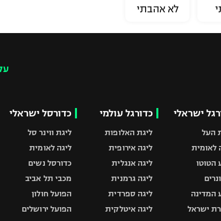
י
לא אהבתי
עק
רגל ישראלי
כדורגל עולמי
כדורסל ישראלי
 העל
ליגת האלופות
ליגת ווינר סל
 לאומית
ליגה אירופית
ליגה לאומית
 הטוטו
ליגה אנגלית
כדורסל נשים
ונרים
ליגה גרמנית
מכבי תל אביב
 המדינה
ליגה ספרדית
הפועל חולון
ת ישראל
ליגה איטלקית
הפועל ירושלים