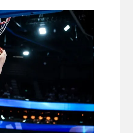
משתתפים וזוכים בפרסים
מכבי ת
הפועל 
תקנון משתתפים וזוכים בפרסים
הפועל 
תקנון עבור פעילות אלקטרה
הפועל 
תקנון עבור פעילות ספורט 1 – "מרלן"
מכבי נ
טניס
בני יהו
גיימינג E-Sports
תנאי שימוש
מדיניות פרטיות
תקנון פעילות ספורט 1
רשיון להקרנה פומבית לבית עסק
הצטרפות לחבילת הערוצים
לוח דרושים – ג'ובנט
תגיות