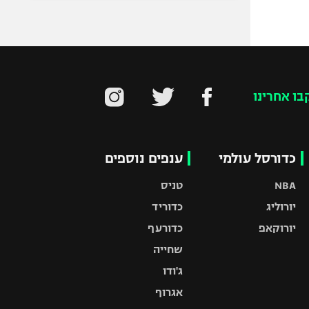
בו אחרינו
כדורסל עולמי
ענפים נוספים
NBA
טניס
יורוליג
כדוריד
יורוקאפ
כדורעף
שחייה
ג'ודו
אגרוף