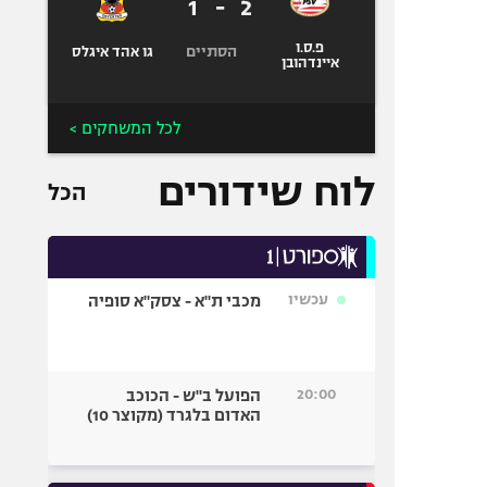
1
-
2
פ.ס.ו
הסתיים
גו אהד איגלס
איינדהובן
לכל המשחקים >
לוח שידורים
הכל
עכשיו
מכבי ת"א - צסק"א סופיה
20:00
הפועל ב"ש - הכוכב
האדום בלגרד (מקוצר 10)