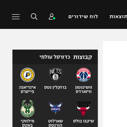
וצאות
לוח שידורים
כדורסל עולמי
ענפים נוספים
קבוצות
כדורסל עולמי
NBA
טניס
יורוליג
כדוריד
יורוקאפ
כדורעף
שחייה
וושינגטון
ברוקלין נטס
אינדיאנה
וויזארדס
פייסרס
ג'ודו
אגרוף
ספורט אולימפי
UFC
שיקגו בולס
שארלוט
מילווקי
הורנטס
באקס