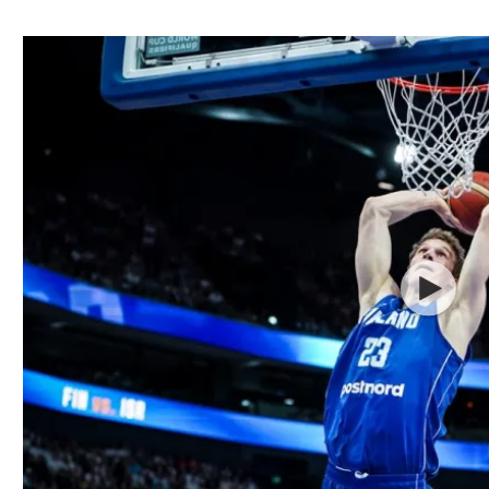
ל אביב
ליגה טורקית
תל אביב
ליגה סינית
חיפה
ליגה ברזילאית
באר שבע
ליגות נוספות
תניה
דה