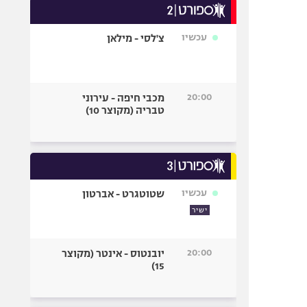
עכשיו
צ'לסי - מילאן
20:00
מכבי חיפה - עירוני
טבריה (מקוצר 10)
עכשיו
שטוטגרט - אברטון
ישיר
20:00
יובנטוס - אינטר (מקוצר
15)