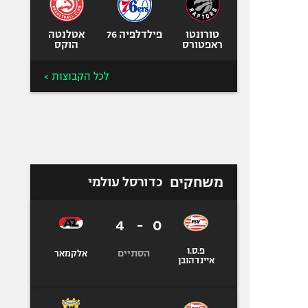
טורונטו
פילדלפיה 76
אטלנטה
ראפטורס
הוקס
לכל הקבוצות >
משחקים
כדורסל עולמי
4
-
0
פ.ס.ו
הסתיים
אלקמאר
איינדהובן