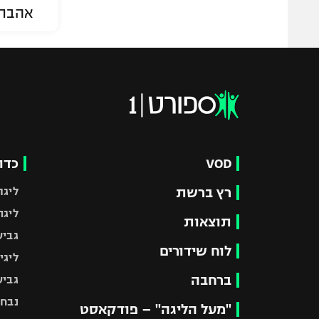
אהבת
VOD
כדו
רץ ברשת
ליגת
ליגה
תוצאות
גביע
לוח שידורים
ליגי
ברחבה
גביע
נבחר
"מעל הליגה" – פודקאסט