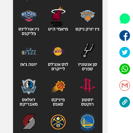
היאבקות WWE
אופניים
ספורט מוטורי
כדורמים
ניו יורק ניקס
מיאמי היט
ניו אורלינס
פליקנס
פוטבול אמריקאי NFL
בייסבול MLB
ספורט אתגרי
ואקסטרים
סן אנטוניו
לוס אנג'לס
יוטה ג'אז
ספרס
לייקרס
אומנויות לחימה
גיימינג E-Sports
יוסטון
פיניקס
דאלאס
רוקטס
סאנס
מאבריקס