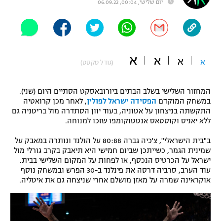
יום שלישי, 00:04, 06.09.22
"מחצית בשכונה" – פודקאסט
אופניים
ספורט מוטורי
משתתפים וזוכים בפרסים
א
א
א
א
(גודל טקסט)
כדורמים
תקנון משתתפים וזוכים בפרסים
טניס
פוטבול אמריקאי NFL
המחזור השלישי בשלב הבתים ביורובאסקט הסתיים היום (שני).
תקנון עבור פעילות אלקטרה
במשחק המוקדם
הפסידה ישראל לפולין
, לאחר מכן קרואטיה
התקשתה בניצחון על אטוניה, בעוד יוון הסתדרה מול בריטניה גם
גיימינג E-Sports
בייסבול MLB
ללא יאניס וקוסטאס אנטטוקומפו שזכו למנוחה.
תקנון עבור פעילות ספורט 1 – "מרלן"
ספורט אתגרי ואקסטרים
ב"בית הישראלי", צ'כיה גברה 80:88 על הולנד ונותרה במאבק על
תנאי שימוש
שמינית הגמר, כשייתכן שביום חמישי היא תיאבק בקרב גורלי מול
ישראל על הכרטיס הנכסף, או לפחות על המקום השלישי בבית.
אומנויות לחימה
עוד הערב, סרביה דרסה את פינלנד ב-30 הפרש ובמשחק נוסף
מדיניות פרטיות
אוקראינה שמרה על מאזן מושלם אחרי שניצחה גם את איטליה.
גיימינג E-Sports
תקנון פעילות ספורט 1