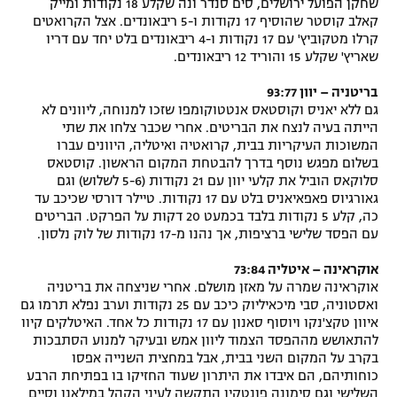
שחקן הפועל ירושלים, סים סנדר ונה שקלע 18 נקודות ומייק
קאלב קוסטר שהוסיף 17 נקודות ו-5 ריבאונדים. אצל הקרואטים
קרלו מטקוביץ' עם 17 נקודות ו-4 ריבאונדים בלט יחד עם דריו
שאריץ' שקלע 15 והוריד 12 ריבאונדים.
בריטניה – יוון 93:77
גם ללא יאניס וקוסטאס אנטטוקומפו שזכו למנוחה, ליוונים לא
הייתה בעיה לנצח את הבריטים. אחרי שכבר צלחו את שתי
המשוכות העיקריות בבית, קרואטיה ואיטליה, היוונים עברו
בשלום מפגש נוסף בדרך להבטחת המקום הראשון. קוסטאס
סלוקאס הוביל את קלעי יוון עם 21 נקודות (5-6 לשלוש) וגם
גאורגיוס פאפאיאניס בלט עם 17 נקודות. טיילר דורסי שכיכב עד
כה, קלע 5 נקודות בלבד בכמעט 20 דקות על הפרקט. הבריטים
עם הפסד שלישי ברציפות, אך נהנו מ-17 נקודות של לוק נלסון.
אוקראינה – איטליה 73:84
אוקראינה שמרה על מאזן מושלם. אחרי שניצחה את בריטניה
ואסטוניה, סבי מיכאיליוק כיכב עם 25 נקודות וערב נפלא תרמו גם
איוון טקצ'נקו ויוסוף סאנון עם 17 נקודות כל אחד. האיטלקים קיוו
להתאושש מההפסד הצמוד ליוון אמש ובעיקר למנוע הסתבכות
בקרב על המקום השני בבית, אבל במחצית השנייה אפסו
כוחותיהם, הם איבדו את היתרון שעוד החזיקו בו בפתיחת הרבע
השלישי וגם סימונה פונטקיו התקשה לעיני הקהל במילאנו וסיים