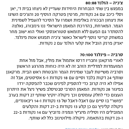
צ'כיה – הולנד 80:88
במפגש בין שתי הנבחרות היחידות שעדיין לא ניצחו בבית ד', יאן
וסלי כיכב עם 24 נקודות, מרטין פטרקה הוסיף 20 והצ'כים השיגו
את ניצחון הבכורה באליפות ושמרו על הסיכוי להעפיל לשמינית
הגמר. המארחת, בהדרכת המאמן הישראלי ננו גינזבורג, נאלצה
להסתדר גם הפעם ללא תומאש סטוראנסקי ואולי הוא ישוב מחר
במשחק קריטי נוסף לישראל כאשר צ'כיה תפגוש אטת פינלנד.
יאניק פרנק הוביל את קלעי הולנד עם 2 נקודות.
סרביה – פינלנד 70:100
לאורי מרקאנן וחבריו דרסו אתמול את פולין, אבל מול אחת
המועמדות למדליית הזהב זה לא היה כוחות מהרגע הראשון
וסרביה משייטת לעבר שמינית הגמר והבטחת ראש הבית. מרקאנן
שותף 24 דקות בלבד וסיים עם 18 נקודות ו-5 אסיסטים, אבל זה
אפילו לא היה קרוב כדי להספיק לפינים שכבר להפסקה ירדו
בפיגור 28 נקודות. המאמן הסרבי סבטיסלב פשיץ' ניצל את היתרון
העצום כדי לחלק עומסים וכך ניקולה יוקיץ' שותף 27 דקות בערב
"פושר" בו סיים עם דאבל-דאבל של 13 נקודות ו-14 ריבאונדים,
ניקולה קליניץ' גם כן קלע 13 נקודות ב-27 דקות והקלעים
המובילים היו וסיליה מיצ'יץ' ונמניה נדוביץ' עם 14 נקודות ב-22
ו-23 דקות בהתאמה. ניקולה מילוטינוב כלל לא שותף.