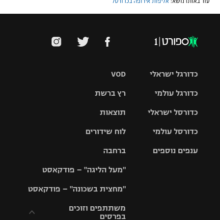
עוד באותו נושא:
אליפות אירופה בכדורסל
כדורגל ישראלי
VOD
כדורגל עולמי
רץ ברשת
ליגת העל
כדורסל ישראלי
תוצאות
ליגת
ליגה לאומית
האלופות
כדורסל עולמי
לוח שידורים
ליגת ווינר
סל
גביע הטוטו
ענפים נוספים
ברחבה
ליגה
NBA
אירופית
"מעל הליגה" – פודקאסט
ליגה לאומית
ליגיונרים
טניס
יורוליג
ליגה אנגלית
"מחצית בשכונה" – פודקאסט
כדורסל נשים
גביע המדינה
כדוריד
יורוקאפ
ליגה גרמנית
משתתפים וזוכים
בפרסים
מכבי תל
נבחרת