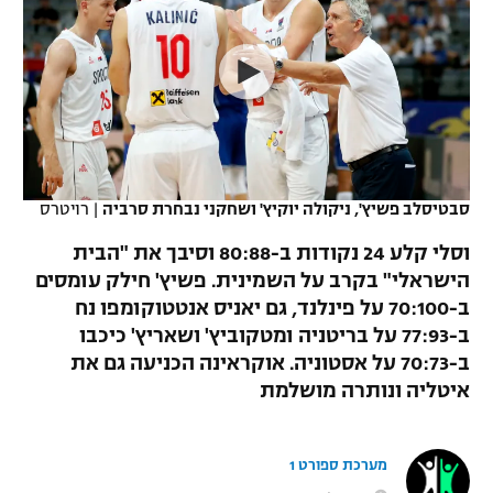
כדורסל נשים
נבחרת ישראל
יורוליג
ליגה ספרדית
טניס
VOD
מכבי תל אביב
מכבי חיפה
יורוקאפ
ליגה איטלקית
כדוריד
הפועל חולון
בית"ר ירושלים
רץ ברשת
ליגה צרפתית
כדורעף
הפועל ירושלים
מכבי תל אביב
ליגה הולנדית
סבטיסלב פשיץ', ניקולה יוקיץ' ושחקני נבחרת סרביה
|
רויטרס
שחייה
תוצאות
דני אבדיה
הפועל תל אביב
וסלי קלע 24 נקודות ב-80:88 וסיבך את "הבית
ליגה טורקית
ג'ודו
הישראלי" בקרב על השמינית. פשיץ' חילק עומסים
הפועל חיפה
לוח שידורים
ב-70:100 על פינלנד, גם יאניס אנטטוקומפו נח
ליגה סינית
אגרוף
ב-77:93 על בריטניה ומטקוביץ' ושאריץ' כיכבו
הפועל באר שבע
ב-70:73 על אסטוניה. אוקראינה הכניעה גם את
ליגה ברזילאית
ברחבה
ספורט אולימפי
איטליה ונותרה מושלמת
מכבי נתניה
ליגות נוספות
UFC
"מעל הליגה" – פודקאסט
בני יהודה
מערכת ספורט 1
היאבקות WWE