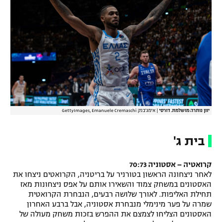
רשיון להקרנה פומבית לבית עסק
הצטרפות לחבילת הערוצים
לוח דרושים – ג'ובנט
תגיות
המגזין
יוון נותרה מושלמת. דורסי
|
אימג'בנק GettyImages, Emanuele Cremaschi
בית ג'
קרואטיה – אסטוניה 70:73
לאחר ניצחונה הראשון בטורניר על בריטניה, הקרואטים ניצחו את
האסטונים במשחק צמוד והשאירו אותם על אפס ניצחונות מאז
תחילת האליפות. לאורך שלושה רבעים, הנבחרת הקרואטית
שמרה על פער מינימלי מנבחרת אסטוניה, אבל ברבע האחרון
האסטונים הצליחו לצמצם את ההפרש בזכות משחק מעולה של