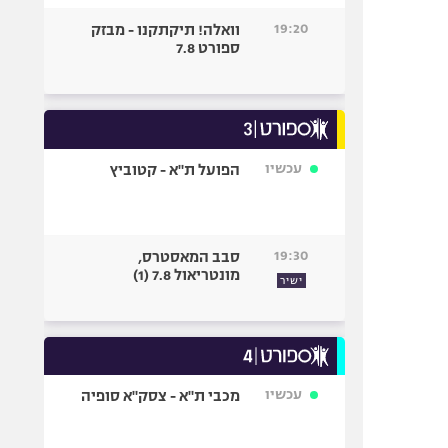
19:20
וואלה! תיקתקנו - מבזק
ספורט 7.8
עכשיו
הפועל ת"א - קטוביץ
19:30
סבב המאסטרס,
מונטריאול 7.8 (1)
ישיר
עכשיו
מכבי ת"א - צסק"א סופיה