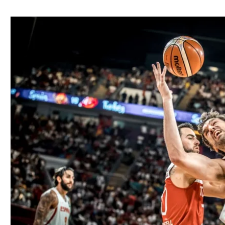
ל אביב
ליגה טורקית
תל אביב
ליגה סינית
חיפה
ליגה ברזילאית
באר שבע
ליגות נוספות
תניה
דה