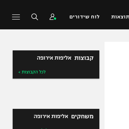
וצאות
לוח שידורים
כדורסל עולמי
ענפים נוספים
קבוצות
אליפות אירופה
NBA
טניס
יורוליג
כדוריד
לכל הקבוצות >
יורוקאפ
כדורעף
שחייה
ג'ודו
אגרוף
ספורט אולימפי
משחקים
אליפות אירופה
UFC