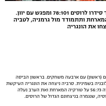
יורובאסקט: 27 נקודות של שבד סידרו לרוסים 78:101 ומפגש עם יוון.
 על טורקיה המארחת ותתמודד מול גרמניה, לטביה
צחו את הונגריה
ם (ראשון) עם ארבעה משחקים. בראשון הביסה
ובניה בשמינית. סרביה ניצחה את הונגריה העיקשת
78:86 ותתמודד מול איטליה. ספרד גברה 56:73 על טורקיה המארחת ואת הערב נעלה
יה, שנגמרה בניצחונם הגדול של הרוסים.