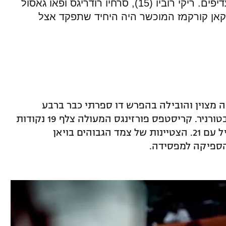
סאריצ'ה לא באמת יכלה לספרדים העדיפים. ריקי רוביו (15), סרחיו רודריגס ופאו גאסול
ורקאן קורקמז המוכשר היה היחיד שתפקד אצל
 מצוין והובילה בהפרש דו ספרתי כבר ברבע
הראשון בדרך לניצחון חמישי ברציפות בטורניר. קריסטפס פורזינגס המעולה צלף 19 נקודות
(3 מ-5 ל-2, 2 מ-3 ל-3), יאניס טימה הוביל עם 21. הצטיינות של צמד הגבוהים בויאן