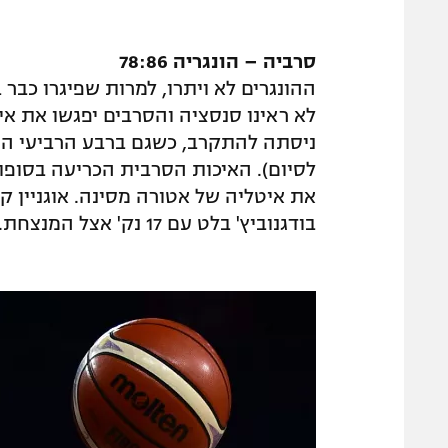
סרביה – הונגריה 78:86
לא ראינו סנסציה והסרבים יפגשו את אי
לסיום). האיכות הסרבית הכריעה בסופו 
בודגנוביץ' בלט עם 17 נק' אצל המנצחת. זורטן פרל הצטיין אצל המפסידה עם 22 נק'.