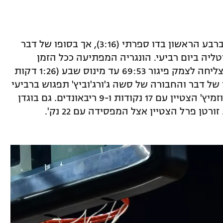
ההונגרים לא ויתרו, למרות שפיגרו כבר ברבע הראשון בדו ספרתי (3:16), אך בסופו של דבר
טליה ביום רביעי. הונגריה המפתיעה ככל הזמן
ניסתה להתקרב, כשגם ברבע הרביעי הצליחה לצמק פיגור 69:53 עד מינוס שבע (1:26 דקות
של דבר והחבורה של סשה ג'ורג'וביץ' תפגוש ברביעי
את איטליה של אטורה מסינה. אוגניין קוזמיץ' הצטיין עם 17 נקודות ו-9 ריבאונדים. גם בוגדן