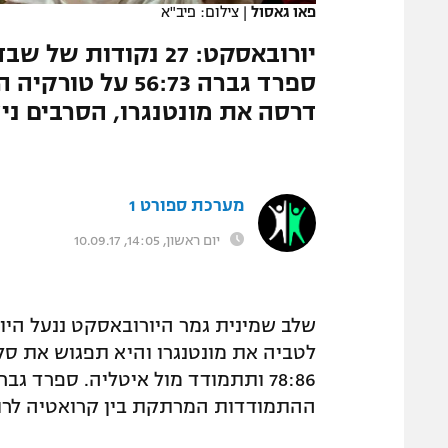
פאו גאסול
|
צילום: פיב"א
המגזין
ספרד גברה 56:73
דרסה את מונטנגרו, הסרבים ני
מערכת ספורט 1
יום ראשון, 14:05, 10.09.17
שלב שמינית גמר היורובאסקט ננעל היו
לטביה את מונטנגרו והיא תפגוש את סל
ההתמודדות המרתקת בין קרואטיה לרוס