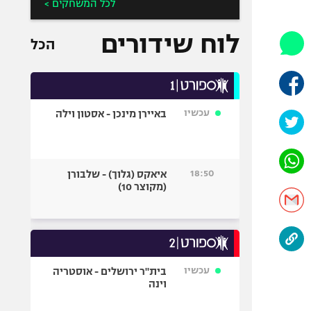
היאבקות WWE
לכל המשחקים >
אופניים
לוח שידורים
הכל
ספורט מוטורי
כדורמים
פוטבול אמריקאי NFL
בייסבול MLB
עכשיו
באיירן מינכן - אסטון וילה
ספורט אתגרי
ואקסטרים
אומנויות לחימה
18:50
איאקס (גלוך) - שלבורן
גיימינג E-Sports
(מקוצר 10)
עכשיו
בית"ר ירושלים - אוסטריה
וינה