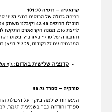
קרואטיה – רוסיה 101:78
בריחה גדולה של הרוסים בחצי השני סי
לריצת 2:16 ממנה הקרואטים התק
והחבורה של סרגיי באזרביץ' פשוט רקד
המנצחים עם 27 נקודות, 28 של בויאן בוגדנוביץ' לא הספיקו לאלכסנדר פטרוביץ'.
קדנציה שלישית באדום:
ג'ף אל
טורקיה – ספרד 56:73
המארחת שילמה ביוקר על היכולת הח
ספרד והודחה כבר בשמינית הגמר. למרו