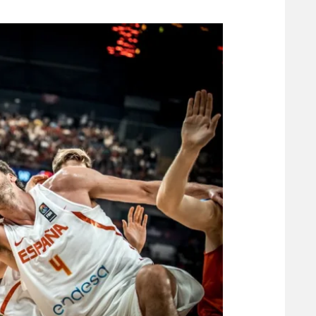
משתתפים וזוכים בפרסים
מכבי ת
הפועל 
תקנון משתתפים וזוכים בפרסים
הפועל 
תקנון עבור פעילות אלקטרה
הפועל 
תקנון עבור פעילות ספורט 1 – "מרלן"
מכבי נ
טניס
בני יהו
גיימינג E-Sports
תנאי שימוש
מדיניות פרטיות
תקנון פעילות ספורט 1
רשיון להקרנה פומבית לבית עסק
הצטרפות לחבילת הערוצים
לוח דרושים – ג'ובנט
תגיות